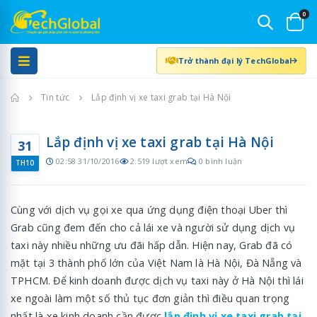
0
Trở thành đại lý TechGlobal
Trang chủ
Tin tức
Lắp định vị xe taxi grab tại Hà Nội
Lắp định vị xe taxi grab tại Hà Nội
31
02:58 31/10/2016
2.519 lượt xem
0 bình luận
TH10
Cùng với dịch vụ gọi xe qua ứng dụng điện thoại Uber thì
Grab cũng đem đến cho cả lái xe và người sử dụng dịch vụ
taxi này nhiều những ưu đãi hấp dẫn. Hiện nay, Grab đã có
mặt tại 3 thành phố lớn của Việt Nam là Hà Nội, Đà Nẵng và
TPHCM. Để kinh doanh được dịch vụ taxi này ở Hà Nội thì lái
xe ngoài làm một số thủ tục đơn giản thì điều quan trọng
nhất là xe kinh doanh cần được
lắp định vị xe taxi grab tại