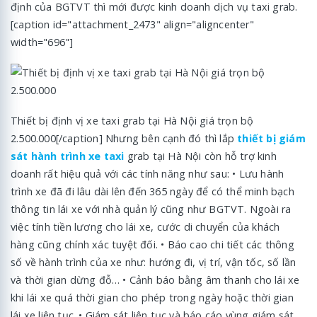
định của BGTVT thì mới được kinh doanh dịch vụ taxi grab.
[caption id="attachment_2473" align="aligncenter"
width="696"]
Thiết bị định vị xe taxi grab tại Hà Nội giá trọn bộ
2.500.000[/caption] Nhưng bên cạnh đó thì lắp
thiết bị giám
sát hành trình xe taxi
grab tại Hà Nội còn hỗ trợ kinh
doanh rất hiệu quả với các tính năng như sau: • Lưu hành
trình xe đã đi lâu dài lên đến 365 ngày để có thể minh bạch
thông tin lái xe với nhà quản lý cũng như BGTVT. Ngoài ra
việc tính tiền lương cho lái xe, cước di chuyển của khách
hàng cũng chính xác tuyệt đối. • Báo cao chi tiết các thông
số về hành trình của xe như: hướng đi, vị trí, vận tốc, số lần
và thời gian dừng đỗ… • Cảnh báo bằng âm thanh cho lái xe
khi lái xe quá thời gian cho phép trong ngày hoặc thời gian
lái xe liên tục. • Giám sát liên tục và báo cáo vùng giám sát,