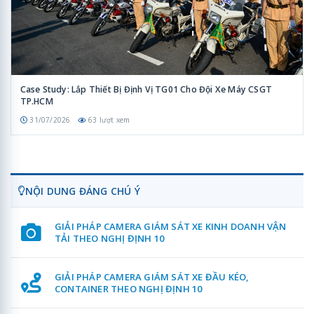
Case Study: Lắp Thiết Bị Định Vị TG01 Cho Đội Xe Máy CSGT
TP.HCM
31/07/2026
63 lượt xem
NỘI DUNG ĐÁNG CHÚ Ý
GIẢI PHÁP CAMERA GIÁM SÁT XE KINH DOANH VẬN
TẢI THEO NGHỊ ĐỊNH 10
GIẢI PHÁP CAMERA GIÁM SÁT XE ĐẦU KÉO,
CONTAINER THEO NGHỊ ĐỊNH 10