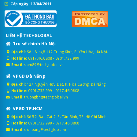
Cấp ngày: 13/04/2011
LIÊN HỆ TECHGLOBAL
Trụ sở chính Hà Nội
Địa chỉ:
Số 18, ngõ 112 Trung Kính, P. Yên Hòa, Hà Nội.
Hotline:
0917.46.0808
-
0901.732.999
Email:
sam89@techglobal.vn
VPGD Đà Nẵng
Địa chỉ:
127 Nguyễn Hữu Dật, P. Hòa Cường, Đà Nẵng
Hotline:
0901.732.999
-
0917.46.0808
Email:
truongbn@techglobal.vn
VPGD TP.HCM
Địa chỉ:
Số 52, Bàu Cát 2, P. Tân Bình, TP. Hồ Chí Minh
Hotline:
0901.732.999
-
0917.46.0808
Email:
dohoang@techglobal.vn