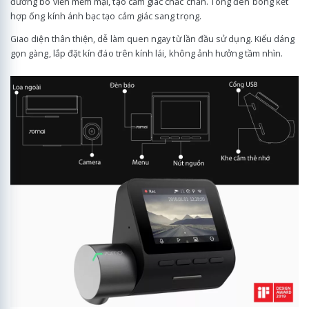
đường bo viền mềm mại, tạo cảm giác chắc chắn. Tông đen bóng kết
hợp ống kính ánh bạc tạo cảm giác sang trọng.
Giao diện thân thiện, dễ làm quen ngay từ lần đầu sử dụng. Kiểu dáng
gọn gàng, lắp đặt kín đáo trên kính lái, không ảnh hưởng tầm nhìn.