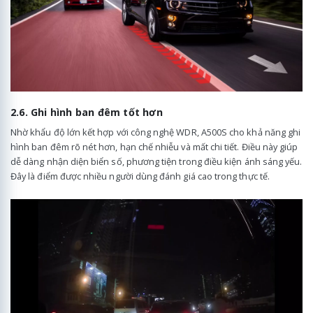
2.6. Ghi hình ban đêm tốt hơn
Nhờ khẩu độ lớn kết hợp với công nghệ WDR, A500S cho khả năng ghi
hình ban đêm rõ nét hơn, hạn chế nhiễu và mất chi tiết. Điều này giúp
dễ dàng nhận diện biển số, phương tiện trong điều kiện ánh sáng yếu.
Đây là điểm được nhiều người dùng đánh giá cao trong thực tế.