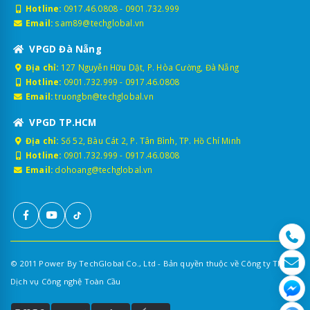
Hotline:
0917.46.0808
-
0901.732.999
Email:
sam89@techglobal.vn
VPGD Đà Nẵng
Địa chỉ:
127 Nguyễn Hữu Dật, P. Hòa Cường, Đà Nẵng
Hotline:
0901.732.999
-
0917.46.0808
Email:
truongbn@techglobal.vn
VPGD TP.HCM
Địa chỉ:
Số 52, Bàu Cát 2, P. Tân Bình, TP. Hồ Chí Minh
Hotline:
0901.732.999
-
0917.46.0808
Email:
dohoang@techglobal.vn
© 2011 Power By TechGlobal Co., Ltd - Bản quyền thuộc về Công ty TNHH
Dịch vụ Công nghệ Toàn Cầu