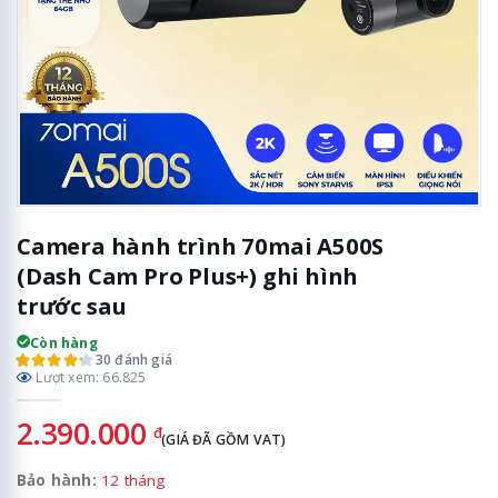
Camera hành trình 70mai A500S
(Dash Cam Pro Plus+) ghi hình
trước sau
Còn hàng
30 đánh giá
Lượt xem: 66.825
2.390.000
đ
(GIÁ ĐÃ GỒM VAT)
Bảo hành:
12 tháng