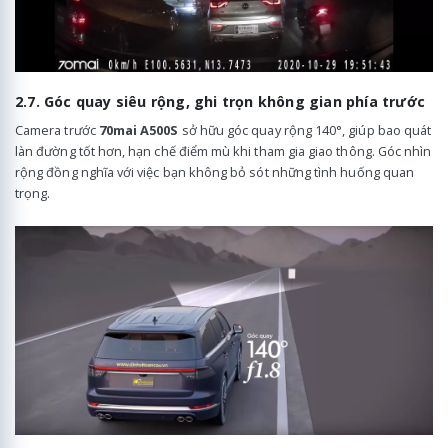
2.7. Góc quay siêu rộng, ghi trọn không gian phía trước
Camera trước
70mai A500S
sở hữu góc quay rộng 140°, giúp bao quát
làn đường tốt hơn, hạn chế điểm mù khi tham gia giao thông. Góc nhìn
rộng đồng nghĩa với việc bạn không bỏ sót những tình huống quan
trọng.