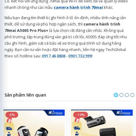
Có. Kết nối với ứng dụng 70mai qua Wi-Fi để xem, tải và quản lý video
nhanh chóng như các mẫu
camera hành trình 70mai
khác.
Nếu bạn đang tìm thiết bị ghi hình ô tô ổn định, nhiều tính năng cần
thiết, dễ sử dụng và phù hợp ngân sách, thì
camera hành trình
70mai A500S Pro Plus+
là lựa chọn rất đáng cân nhắc. Không quá
phô trương, tập trung đúng vào giá trị cốt lõi, A500S đáp ứng tốt nhu
cầu ghi hình, giám sát và bảo vệ xe trong quá trình sử dụng hằng
ngày. Bạn cần tư vấn hoặc đặt hàng nhanh, liên hệ ngay TechGlobal
theo số hotline sau:
0917 46 0808
-
0901.732.999
!
Sản phẩm liên quan
-5%
-14%