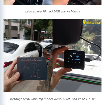
Lắp camera 70mai A500S cho xe Mazda
Kỹ thuật TechGlobal lắp model 70mai A500S cho xe MEC E200