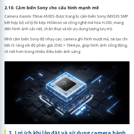
2.10. Cảm biến Sony cho cấu hình mạnh mẽ
Camera Xiaomi 70mai A500S được trang bị cảm biến Sony IMX335 5MP
kết hợp bộ xử lý lõi kép HiSilicon và công nghệ mã hóa H.265, mang
đến hình ảnh sắc nét, chân thực và tối ưu dung lượng lưu trữ.
Nhờ cảm biến Sony độ nhạy cao, camera ghi hình mượt mà, tái tạo chi
tiết rõ ràng với độ phân giải 2592 × 1944 px, giúp hình ảnh sống động,
rõ nét hơn trong nhiều điều kiện ánh sáng.
3. Lợi ích khi lắp đặt và sử dụng camera hành