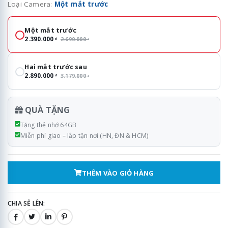
Loại Camera:
Một mắt trước
Loại Camera
Một mắt trước
2.390.000
2.690.000
đ
đ
Hai mắt trước sau
2.890.000
3.179.000
đ
đ
QUÀ TẶNG
Tặng thẻ nhớ 64GB
Miễn phí giao – lắp tận nơi (HN, ĐN & HCM)
THÊM VÀO GIỎ HÀNG
CHIA SẺ LÊN: