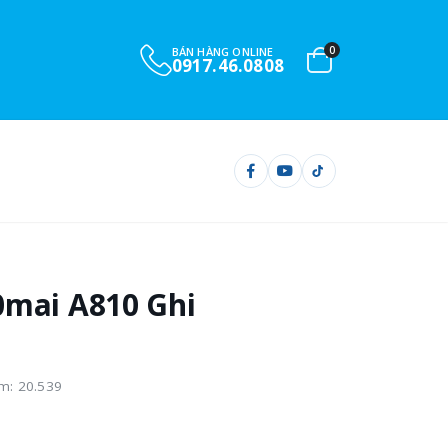
0
BÁN HÀNG ONLINE
0917.46.0808
0mai A810 Ghi
m: 20.539