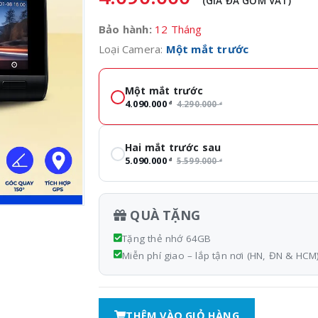
(GIÁ ĐÃ GỒM VAT)
Bảo hành:
12 Tháng
Loại Camera:
Một mắt trước
Loại Camera
Một mắt trước
4.090.000
4.290.000
đ
đ
Hai mắt trước sau
5.090.000
5.599.000
đ
đ
QUÀ TẶNG
Tặng thẻ nhớ 64GB
Miễn phí giao – lắp tận nơi (HN, ĐN & HCM
THÊM VÀO GIỎ HÀNG