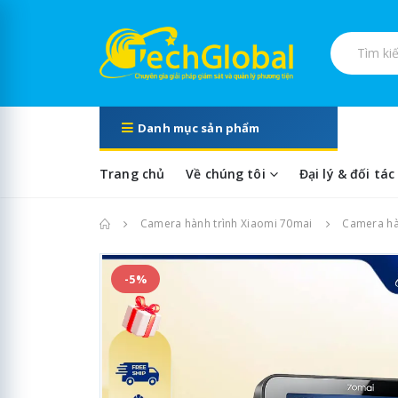
Tìm kiếm s
Danh mục sản phẩm
Trang chủ
Về chúng tôi
Đại lý & đối tác
Trang chủ
Camera hành trình Xiaomi 70mai
Camera hàn
-5%