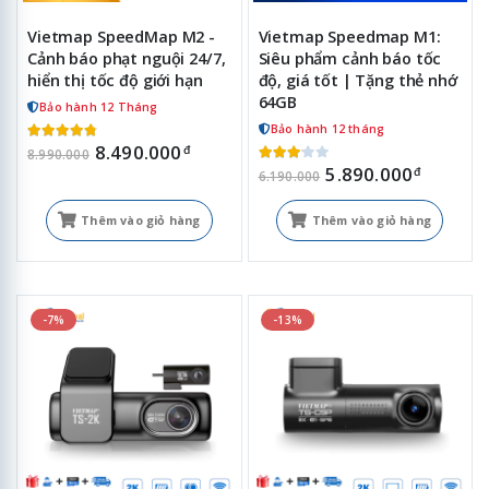
Vietmap SpeedMap M2 -
Vietmap Speedmap M1:
Cảnh báo phạt nguội 24/7,
Siêu phẩm cảnh báo tốc
hiển thị tốc độ giới hạn
độ, giá tốt | Tặng thẻ nhớ
64GB
Bảo hành 12 Tháng
Bảo hành 12 tháng
8.490.000
đ
8.990.000
5.890.000
đ
6.190.000
Thêm vào giỏ hàng
Thêm vào giỏ hàng
-7%
-13%