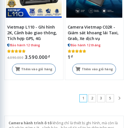
Vietmap L110 - Ghi hình
Camera Vietmap C02R -
2K, Cảnh báo giao thông,
Giám sát khoang lái Taxi,
Tích hợp GPS, 4G
Grab, Xe dịch vụ
Bảo hành 12 tháng
Bảo hành 12 tháng
3.590.000
1
đ
đ
4.090.000
Thêm vào giỏ hàng
Thêm vào giỏ hàng
1
2
3
5
Camera hành trình ô tô
không chỉ là thiết bị ghi hình, mà còn là
giải pháp giám sát - cảnh báo - bảo vệ tài xế toàn diện trên mọi