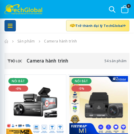
0
Trở thành đại lý TechGlobal
Trang chủ
Sản phẩm
Camera hành trình
Camera hành trình
54 sản phẩm
BỘ LỌC
NỔI BẬT
NỔI BẬT
-6%
-5%