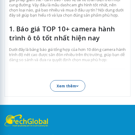
cung đường. Vậy đâu là mẫu dashcam ghi hình tốt nhất, nên
chọn loại nào, giá bao nhiêu và mua ở đâu uy tín? Nội dung dưới
đây sẽ giúp bạn hiểu rõ và lựa chọn đúng sản phẩm phù hợp.
1. Báo giá TOP 10+ camera hành
trình ô tô tốt nhất hiện nay
Dưới đây là bảng báo giá tổng hợp của hơn 10 dòng camera hành
trình độ nét cao được săn đón nhiều trên thị trường, giúp bạn dễ
dàng so sánh và đưa ra quyết định chọn mua phù hợp:
Tên model
Giá bán mới n
7
0mai M310
1.600.000đ
Xem thêm
70mai M310 Plus 3K
1.790.000đ
Vietmap TS-C9P
1.990.000đ
2.390.000đ (1 mắt trước
70mai A500S
2.890.000đ (2 mắt trước
Vietmap TS-2K Lite
2.790.000đ