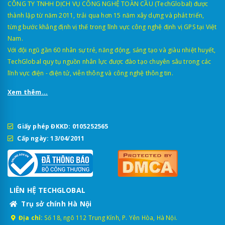
CÔNG TY TNHH DỊCH VỤ CÔNG NGHỆ TOÀN CẦU (TechGlobal) được
2.790.000đ (1 mắt trước
thành lập từ năm 2011, trải qua hơn 15 năm xây dựng và phát triển,
70mai A510
3.090.000đ (2 mắt trướ
từng bước khẳng định vị thế trong lĩnh vực công nghệ định vị GPS tại Việt
Nam.
2.890.000đ (1 mắt trước
70mai A800SE 4K HDR
3.190.000đ (2 mắt trước
Với đội ngũ gần 60 nhân sự trẻ, năng động, sáng tạo và giàu nhiệt huyết,
TechGlobal quy tụ nguồn nhân lực được đào tạo chuyên sâu trong các
70mai T400
3.590.000đ
lĩnh vực điện - điện tử, viễn thông và công nghệ thông tin.
70mai A800S
3.590.000đ
Xem thêm...
Vietmap L110
3.590.000đ
Vietmap S720
3.690.000đ
Giấy phép ĐKKD: 0105252565
4.090.000đ (1 mắt trước
Cấp ngày: 13/04/2011
70mai A810
5.090.000 (2 mắt trước 
Vietmap TS-5K
4.790.000đ
5.690.000đ (1 mắt trước
70mai M800
LIÊN HỆ TECHGLOBAL
6.590.000đ (2 mắt trước
Trụ sở chính Hà Nội
Vietmap Speedmap M1
5.890.000đ
Địa chỉ:
Số 18, ngõ 112 Trung Kính, P. Yên Hòa, Hà Nội.