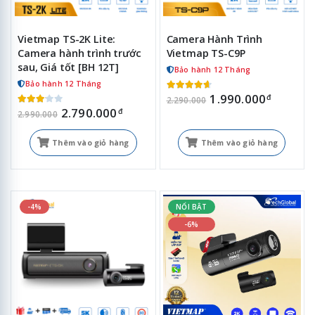
Vietmap TS-2K Lite:
Camera Hành Trình
Camera hành trình trước
Vietmap TS-C9P
sau, Giá tốt [BH 12T]
Bảo hành 12 Tháng
Bảo hành 12 Tháng
1.990.000
đ
2.290.000
2.790.000
đ
2.990.000
Thêm vào giỏ hàng
Thêm vào giỏ hàng
-4%
NỔI BẬT
-6%