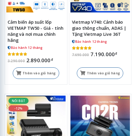
Cảm biến áp suất lốp
Vietmap V740: Cảnh báo
VIETMAP TW50 - Giá - tính
giao thông chuẩn, ADAS |
năng và nơi mua chính
Tặng Vietmap Live 36T
hãng
Bảo hành 12 tháng
Bảo hành 12 tháng
7.190.000
đ
7.690.000
2.890.000
đ
3.290.000
Thêm vào giỏ hàng
Thêm vào giỏ hàng
NỔI BẬT
-12%