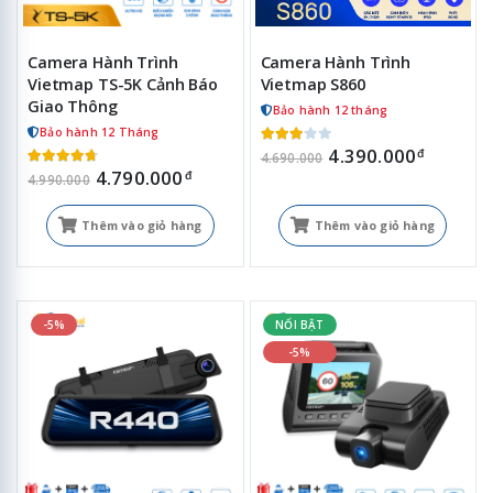
Camera Hành Trình
Camera Hành Trình
Vietmap TS-5K Cảnh Báo
Vietmap S860
Giao Thông
Bảo hành 12 tháng
Bảo hành 12 Tháng
4.390.000
đ
4.690.000
4.790.000
đ
4.990.000
Thêm vào giỏ hàng
Thêm vào giỏ hàng
-5%
NỔI BẬT
-5%