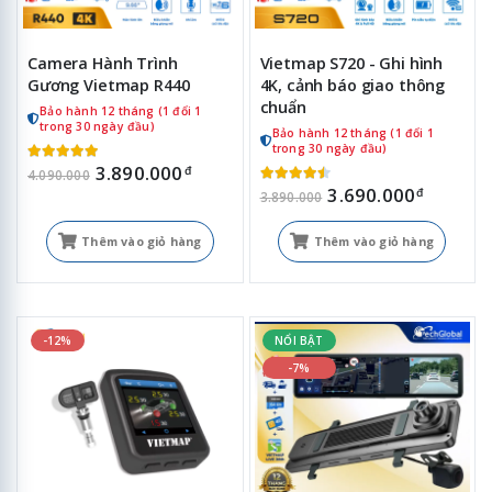
Camera Hành Trình
Vietmap S720 - Ghi hình
Gương Vietmap R440
4K, cảnh báo giao thông
chuẩn
Bảo hành 12 tháng (1 đổi 1
trong 30 ngày đầu)
Bảo hành 12 tháng (1 đổi 1
trong 30 ngày đầu)
3.890.000
đ
4.090.000
3.690.000
đ
3.890.000
Thêm vào giỏ hàng
Thêm vào giỏ hàng
-12%
NỔI BẬT
-7%