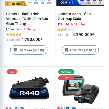
Camera Hành Trình
Camera Hành Trình
Vietmap TS-5K Cảnh Báo
Vietmap S860
Giao Thông
Bảo hành 12 tháng
Bảo hành 12 Tháng
4.390.000
đ
4.690.000
4.790.000
đ
4.990.000
Thêm vào giỏ hàng
Thêm vào giỏ hàng
-5%
NỔI BẬT
-5%