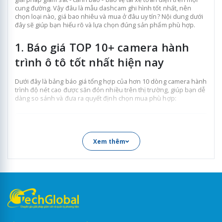
cung đường. Vậy đâu là mẫu dashcam ghi hình tốt nhất, nên
chọn loại nào, giá bao nhiêu và mua ở đâu uy tín? Nội dung dưới
đây sẽ giúp bạn hiểu rõ và lựa chọn đúng sản phẩm phù hợp.
1. Báo giá TOP 10+ camera hành
trình ô tô tốt nhất hiện nay
Dưới đây là bảng báo giá tổng hợp của hơn 10 dòng camera hành
trình độ nét cao được săn đón nhiều trên thị trường, giúp bạn dễ
dàng so sánh và đưa ra quyết định chọn mua phù hợp:
Tên model
Giá bán mới n
7
0mai M310
1.600.000đ
Xem thêm
70mai M310 Plus 3K
1.790.000đ
Vietmap TS-C9P
1.990.000đ
2.390.000đ (1 mắt trước
70mai A500S
2.890.000đ (2 mắt trước
Vietmap TS-2K Lite
2.790.000đ