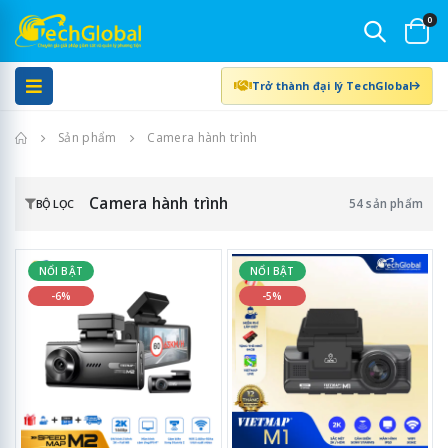
0
Trở thành đại lý TechGlobal
Trang chủ
Sản phẩm
Camera hành trình
Camera hành trình
54 sản phẩm
BỘ LỌC
NỔI BẬT
NỔI BẬT
-6%
-5%