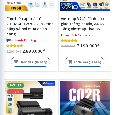
Cảm biến áp suất lốp
Vietmap V740: Cảnh báo
VIETMAP TW50 - Giá - tính
giao thông chuẩn, ADAS |
năng và nơi mua chính
Tặng Vietmap Live 36T
hãng
Bảo hành 12 tháng
Bảo hành 12 tháng
7.190.000
đ
7.690.000
2.890.000
đ
3.290.000
Thêm vào giỏ hàng
Thêm vào giỏ hàng
NỔI BẬT
-12%