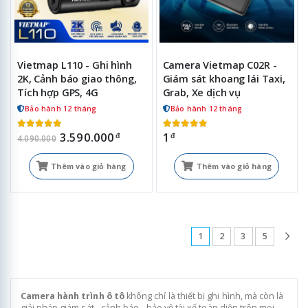
Vietmap L110 - Ghi hình
Camera Vietmap C02R -
2K, Cảnh báo giao thông,
Giám sát khoang lái Taxi,
Tích hợp GPS, 4G
Grab, Xe dịch vụ
Bảo hành 12 tháng
Bảo hành 12 tháng
3.590.000
1
đ
đ
4.090.000
Thêm vào giỏ hàng
Thêm vào giỏ hàng
1
2
3
5
Camera hành trình ô tô
không chỉ là thiết bị ghi hình, mà còn là
giải pháp giám sát - cảnh báo - bảo vệ tài xế toàn diện trên mọi