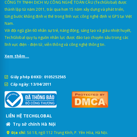
CÔNG TY TNHH DỊCH VỤ CÔNG NGHỆ TOÀN CẦU (TechGlobal) được
2.790.000đ (1 mắt trước
thành lập từ năm 2011, trải qua hơn 15 năm xây dựng và phát triển,
70mai A510
3.090.000đ (2 mắt trướ
từng bước khẳng định vị thế trong lĩnh vực công nghệ định vị GPS tại Việt
Nam.
2.890.000đ (1 mắt trước
70mai A800SE 4K HDR
3.190.000đ (2 mắt trước
Với đội ngũ gần 60 nhân sự trẻ, năng động, sáng tạo và giàu nhiệt huyết,
TechGlobal quy tụ nguồn nhân lực được đào tạo chuyên sâu trong các
70mai T400
3.590.000đ
lĩnh vực điện - điện tử, viễn thông và công nghệ thông tin.
70mai A800S
3.590.000đ
Xem thêm...
Vietmap L110
3.590.000đ
Vietmap S720
3.690.000đ
Giấy phép ĐKKD: 0105252565
4.090.000đ (1 mắt trước
Cấp ngày: 13/04/2011
70mai A810
5.090.000 (2 mắt trước 
Vietmap TS-5K
4.790.000đ
5.690.000đ (1 mắt trước
70mai M800
LIÊN HỆ TECHGLOBAL
6.590.000đ (2 mắt trước
Trụ sở chính Hà Nội
Vietmap Speedmap M1
5.890.000đ
Địa chỉ:
Số 18, ngõ 112 Trung Kính, P. Yên Hòa, Hà Nội.