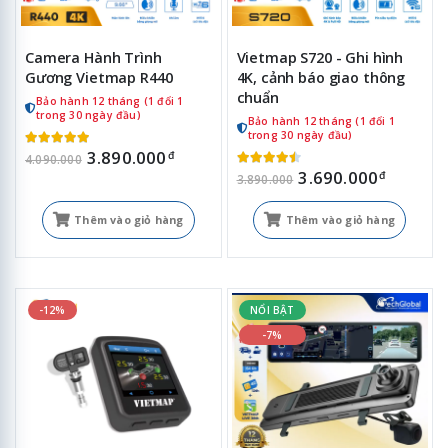
Camera Hành Trình
Vietmap S720 - Ghi hình
Gương Vietmap R440
4K, cảnh báo giao thông
chuẩn
Bảo hành 12 tháng (1 đổi 1
trong 30 ngày đầu)
Bảo hành 12 tháng (1 đổi 1
trong 30 ngày đầu)
3.890.000
đ
4.090.000
3.690.000
đ
3.890.000
Thêm vào giỏ hàng
Thêm vào giỏ hàng
-12%
NỔI BẬT
-7%