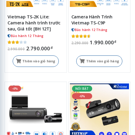
Vietmap TS-2K Lite:
Camera Hành Trình
Camera hành trình trước
Vietmap TS-C9P
sau, Giá tốt [BH 12T]
Bảo hành 12 Tháng
Bảo hành 12 Tháng
1.990.000
đ
2.290.000
2.790.000
đ
2.990.000
Thêm vào giỏ hàng
Thêm vào giỏ hàng
-4%
NỔI BẬT
-6%