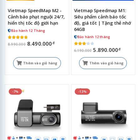
Vietmap SpeedMap M2 -
Vietmap Speedmap M1:
Cảnh báo phạt nguội 24/7,
Siêu phẩm cảnh báo tốc
hiển thị tốc độ giới hạn
độ, giá tốt | Tặng thẻ nhớ
64GB
Bảo hành 12 Tháng
Bảo hành 12 tháng
8.490.000
đ
8.990.000
5.890.000
đ
6.190.000
Thêm vào giỏ hàng
Thêm vào giỏ hàng
-7%
-13%