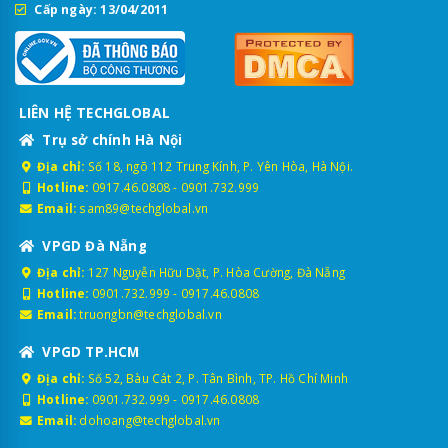
Cấp ngày: 13/04/2011
LIÊN HỆ TECHGLOBAL
Trụ sở chính Hà Nội
Địa chỉ:
Số 18, ngõ 112 Trung Kính, P. Yên Hòa, Hà Nội.
Hotline:
0917.46.0808
-
0901.732.999
Email:
sam89@techglobal.vn
VPGD Đà Nẵng
Địa chỉ:
127 Nguyễn Hữu Dật, P. Hòa Cường, Đà Nẵng
Hotline:
0901.732.999
-
0917.46.0808
Email:
truongbn@techglobal.vn
VPGD TP.HCM
Địa chỉ:
Số 52, Bàu Cát 2, P. Tân Bình, TP. Hồ Chí Minh
Hotline:
0901.732.999
-
0917.46.0808
Email:
dohoang@techglobal.vn