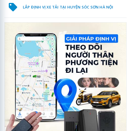
LẮP ĐỊNH VỊ XE TẢI TẠI HUYỆN SÓC SƠN HÀ NỘI