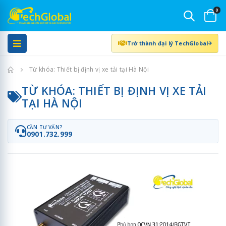
0
Trở thành đại lý TechGlobal
Trang chủ
Từ khóa: Thiết bị định vị xe tải tại Hà Nội
TỪ KHÓA: THIẾT BỊ ĐỊNH VỊ XE TẢI
TẠI HÀ NỘI
CẦN TƯ VẤN?
0901.732.999