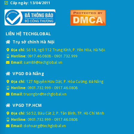
Cấp ngày: 13/04/2011
LIÊN HỆ TECHGLOBAL
Trụ sở chính Hà Nội
Địa chỉ:
Số 18, ngõ 112 Trung Kính, P. Yên Hòa, Hà Nội.
Hotline:
0917.46.0808
-
0901.732.999
Email:
sam89@techglobal.vn
VPGD Đà Nẵng
Địa chỉ:
127 Nguyễn Hữu Dật, P. Hòa Cường, Đà Nẵng
Hotline:
0901.732.999
-
0917.46.0808
Email:
truongbn@techglobal.vn
VPGD TP.HCM
Địa chỉ:
Số 52, Bàu Cát 2, P. Tân Bình, TP. Hồ Chí Minh
Hotline:
0901.732.999
-
0917.46.0808
Email:
dohoang@techglobal.vn