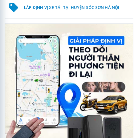
LẮP ĐỊNH VỊ XE TẢI TẠI HUYỆN SÓC SƠN HÀ NỘI