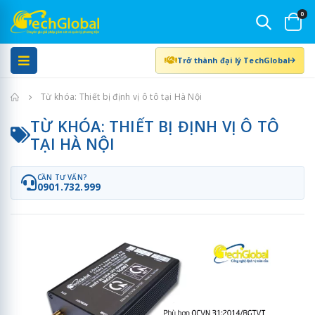
0
Trở thành đại lý TechGlobal
Trang chủ
Từ khóa: Thiết bị định vị ô tô tại Hà Nội
TỪ KHÓA: THIẾT BỊ ĐỊNH VỊ Ô TÔ
TẠI HÀ NỘI
CẦN TƯ VẤN?
0901.732.999