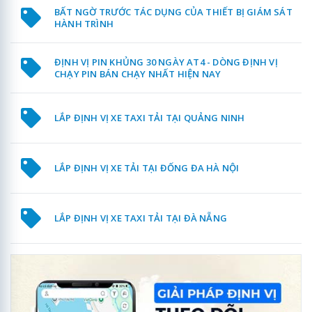
BẤT NGỜ TRƯỚC TÁC DỤNG CỦA THIẾT BỊ GIÁM SÁT
HÀNH TRÌNH
ĐỊNH VỊ PIN KHỦNG 30 NGÀY AT4 - DÒNG ĐỊNH VỊ
CHẠY PIN BÁN CHẠY NHẤT HIỆN NAY
LẮP ĐỊNH VỊ XE TAXI TẢI TẠI QUẢNG NINH
LẮP ĐỊNH VỊ XE TẢI TẠI ĐỐNG ĐA HÀ NỘI
LẮP ĐỊNH VỊ XE TAXI TẢI TẠI ĐÀ NẴNG