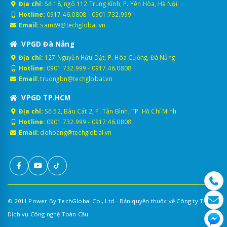
Địa chỉ:
Số 18, ngõ 112 Trung Kính, P. Yên Hòa, Hà Nội.
Hotline:
0917.46.0808
-
0901.732.999
Email:
sam89@techglobal.vn
VPGD Đà Nẵng
Địa chỉ:
127 Nguyễn Hữu Dật, P. Hòa Cường, Đà Nẵng
Hotline:
0901.732.999
-
0917.46.0808
Email:
truongbn@techglobal.vn
VPGD TP.HCM
Địa chỉ:
Số 52, Bàu Cát 2, P. Tân Bình, TP. Hồ Chí Minh
Hotline:
0901.732.999
-
0917.46.0808
Email:
dohoang@techglobal.vn
© 2011 Power By TechGlobal Co., Ltd - Bản quyền thuộc về Công ty TNHH
Dịch vụ Công nghệ Toàn Cầu