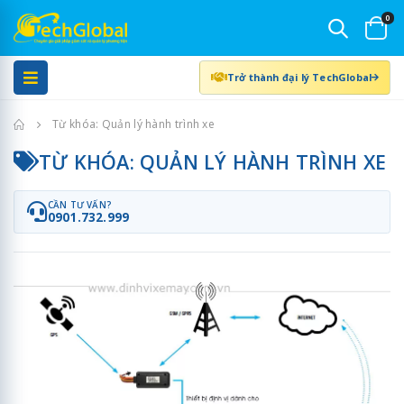
0
Trở thành đại lý TechGlobal
Trang chủ
Từ khóa: Quản lý hành trình xe
TỪ KHÓA: QUẢN LÝ HÀNH TRÌNH XE
CẦN TƯ VẤN?
0901.732.999