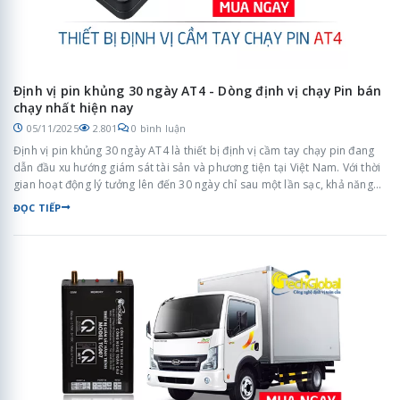
Định vị pin khủng 30 ngày AT4 - Dòng định vị chạy Pin bán
chạy nhất hiện nay
05/11/2025
2.801
0 bình luận
Định vị pin khủng 30 ngày AT4 là thiết bị định vị cầm tay chạy pin đang
dẫn đầu xu hướng giám sát tài sản và phương tiện tại Việt Nam. Với thời
gian hoạt động lý tưởng lên đến 30 ngày chỉ sau một lần sạc, khả năng
chống nước đạt chuẩn IPX5 cùng nam châm siêu cường, thiết bị định vị
ĐỌC TIẾP
cầm tay AT4 chính là một trong những lựa chọn “sáng giá” cho người
dùng cần theo dõi và giám sát đối tượng một cách bền vững và bí mật.