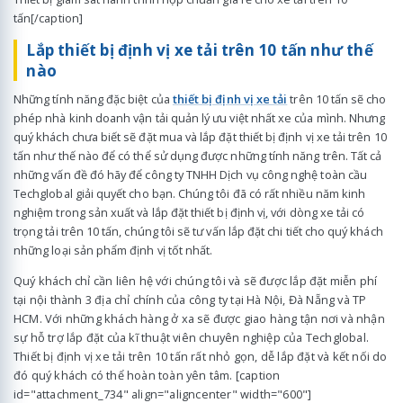
tấn[/caption]
Lắp thiết bị định vị xe tải trên 10 tấn như thế
nào
Những tính năng đặc biệt của
thiết bị định vị xe tải
trên 10 tấn sẽ cho
phép nhà kinh doanh vận tải quản lý ưu việt nhất xe của mình. Nhưng
quý khách chưa biết sẽ đặt mua và lắp đặt thiết bị định vị xe tải trên 10
tấn như thế nào để có thể sử dụng được những tính năng trên. Tất cả
những vấn đề đó hãy để công ty TNHH Dịch vụ công nghệ toàn cầu
Techglobal giải quyết cho bạn. Chúng tôi đã có rất nhiều năm kinh
nghiệm trong sản xuất và lắp đặt thiết bị định vị, với dòng xe tải có
trọng tải trên 10 tấn, chúng tôi sẽ tư vấn lắp đặt chi tiết cho quý khách
những loại sản phẩm định vị tốt nhất.
Quý khách chỉ cần liên hệ với chúng tôi và sẽ được lắp đặt miễn phí
tại nội thành 3 địa chỉ chính của công ty tại Hà Nội, Đà Nẵng và TP
HCM. Với những khách hàng ở xa sẽ được giao hàng tận nơi và nhận
sự hỗ trợ lắp đặt của kĩ thuật viên chuyên nghiệp của Techglobal.
Thiết bị định vị xe tải trên 10 tấn rất nhỏ gọn, dễ lắp đặt và kết nối do
đó quý khách có thể hoàn toàn yên tâm. [caption
id="attachment_734" align="aligncenter" width="600"]