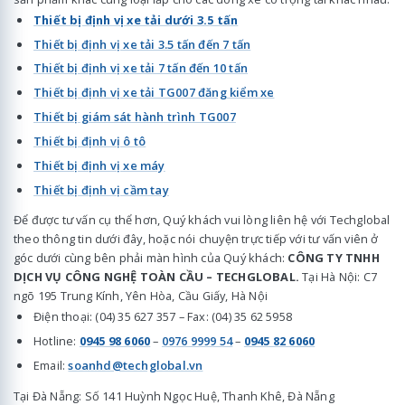
Thiết bị định vị xe tải dưới 3.5 tấn
Thiết bị định vị xe tải 3.5 tấn đến 7 tấn
Thiết bị định vị xe tải 7 tấn đến 10 tấn
Thiết bị định vị xe tải TG007 đăng kiểm xe
Thiết bị giám sát hành trình TG007
Thiết bị định vị ô tô
Thiết bị định vị xe máy
Thiết bị định vị cầm tay
Để được tư vấn cụ thể hơn, Quý khách vui lòng liên hệ với Techglobal
theo thông tin dưới đây, hoặc nói chuyện trực tiếp với tư vấn viên ở
góc dưới cùng bên phải màn hình của Quý khách:
CÔNG TY TNHH
DỊCH VỤ CÔNG NGHỆ TOÀN CẦU – TECHGLOBAL.
Tại Hà Nội: C7
ngõ 195 Trung Kính, Yên Hòa, Cầu Giấy, Hà Nội
Điện thoại: (04) 35 627 357 – Fax: (04) 35 62 5958
Hotline:
0945 98 6060
–
0976 9999 54
–
0945 82 6060
Email:
soanhd@techglobal.vn
Tại Đà Nẵng: Số 141 Huỳnh Ngọc Huệ, Thanh Khê, Đà Nẵng