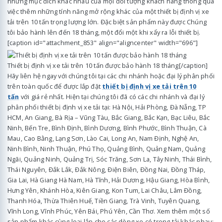
những mục đích khác nhau của mọi đối tượng khách hàng thông qua
việc thêm những tính năng mở rộng khác của một thiết bị định vị xe
tải trên 10 tấn trọng lượng lớn. Đặc biệt sản phẩm này được Chúng
tôi bảo hành lên đến 18 tháng, một đổi một khi xẩy ra lỗi thiết bị.
[caption id="attachment_853" align="aligncenter" width="696"]
Thiết bị định vị xe tải trên 10 tấn được bảo hành 18 tháng[/caption]
Hãy liên hệ ngay với chúng tôi tại các chi nhánh hoặc đại lý phân phối
trên toàn quốc để được lắp đặt
thiết bị định vị xe tải trên 10
tấn
với giá rẻ nhất. Hiện tại chúng tôi đã có các chi nhánh và đại lý
phân phối thiết bị định vị xe tải tại: Hà Nội, Hải Phòng, Đà Nẵng, TP
HCM, An Giang, Bà Rịa – Vũng Tàu, Bắc Giang, Bắc Kạn, Bạc Liêu, Bắc
Ninh, Bến Tre, Bình Định, Bình Dương, Bình Phước, Bình Thuận, Cà
Mau, Cao Bằng, Lạng Sơn, Lào Cai, Long An, Nam Định, Nghệ An,
Ninh Bình, Ninh Thuận, Phú Thọ, Quảng Bình, Quảng Nam, Quảng
Ngãi, Quảng Ninh, Quảng Trị, Sóc Trăng, Sơn La, Tây Ninh, Thái Bình,
Thái Nguyên, Đắk Lắk, Đắk Nông, Điện Biên, Đồng Nai, Đồng Tháp,
Gia Lai, Hà Giang Hà Nam, Hà Tĩnh, Hải Dương, Hậu Giang, Hòa Bình,
Hưng Yên, Khánh Hòa, Kiên Giang, Kon Tum, Lai Châu, Lâm Đồng,
Thanh Hóa, Thừa Thiên Huế, Tiền Giang, Trà Vinh, Tuyên Quang,
Vĩnh Long, Vĩnh Phúc, Yên Bái, Phú Yên, Cần Thơ. Xem thêm một số
sản phẩm khác cùng loại lắp cho các dòng xe có trọng tải khác nhau: