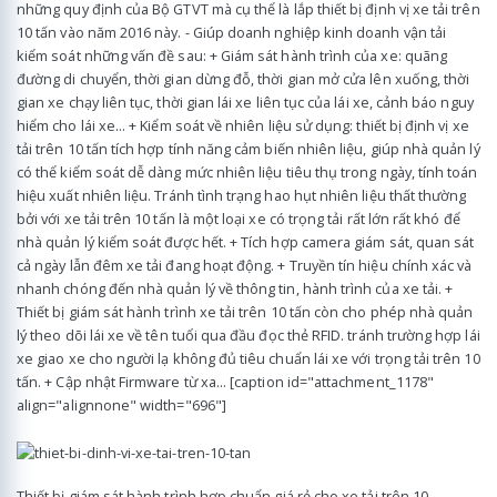
những quy định của Bộ GTVT mà cụ thể là lắp thiết bị định vị xe tải trên
10 tấn vào năm 2016 này. - Giúp doanh nghiệp kinh doanh vận tải
kiểm soát những vấn đề sau: + Giám sát hành trình của xe: quãng
đường di chuyển, thời gian dừng đỗ, thời gian mở cửa lên xuống, thời
gian xe chạy liên tục, thời gian lái xe liên tục của lái xe, cảnh báo nguy
hiểm cho lái xe... + Kiểm soát về nhiên liệu sử dụng: thiết bị định vị xe
tải trên 10 tấn tích hợp tính năng cảm biến nhiên liệu, giúp nhà quản lý
có thể kiểm soát dễ dàng mức nhiên liệu tiêu thụ trong ngày, tính toán
hiệu xuất nhiên liệu. Tránh tình trạng hao hụt nhiên liệu thất thường
bởi với xe tải trên 10 tấn là một loại xe có trọng tải rất lớn rất khó để
nhà quản lý kiểm soát được hết. + Tích hợp camera giám sát, quan sát
cả ngày lẫn đêm xe tải đang hoạt động. + Truyền tín hiệu chính xác và
nhanh chóng đến nhà quản lý về thông tin, hành trình của xe tải. +
Thiết bị giám sát hành trình xe tải trên 10 tấn còn cho phép nhà quản
lý theo dõi lái xe về tên tuổi qua đầu đọc thẻ RFID. tránh trường hợp lái
xe giao xe cho người lạ không đủ tiêu chuẩn lái xe với trọng tải trên 10
tấn. + Cập nhật Firmware từ xa... [caption id="attachment_1178"
align="alignnone" width="696"]
Thiết bị giám sát hành trình hợp chuẩn giá rẻ cho xe tải trên 10