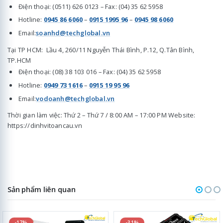
Điện thoại: (0511) 626 0123 – Fax: (04) 35 62 5958
Hotline:
0945 86 6060
–
0915 1995 96
–
0945 98 6060
Email:
soanhd@techglobal.vn
Tại TP HCM: Lầu 4, 260/11 Nguyễn Thái Bình, P.12, Q.Tân Bình,
TP.HCM
Điện thoại: (08) 38 103 016 – Fax: (04) 35 62 5958
Hotline:
0949 73 1616
–
0915 19 95 96
Email:
vodoanh@techglobal.vn
Thời gian làm việc: Thứ 2 – Thứ 7 / 8:00 AM – 17:00 PM Website:
https://dinhvitoancau.vn
Sản phẩm liên quan
-17%
-31%