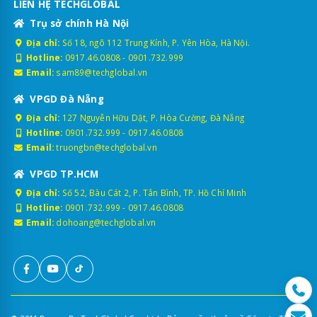
LIÊN HỆ TECHGLOBAL
Trụ sở chính Hà Nội
Địa chỉ:
Số 18, ngõ 112 Trung Kính, P. Yên Hòa, Hà Nội.
Hotline:
0917.46.0808
-
0901.732.999
Email:
sam89@techglobal.vn
VPGD Đà Nẵng
Địa chỉ:
127 Nguyễn Hữu Dật, P. Hòa Cường, Đà Nẵng
Hotline:
0901.732.999
-
0917.46.0808
Email:
truongbn@techglobal.vn
VPGD TP.HCM
Địa chỉ:
Số 52, Bàu Cát 2, P. Tân Bình, TP. Hồ Chí Minh
Hotline:
0901.732.999
-
0917.46.0808
Email:
dohoang@techglobal.vn