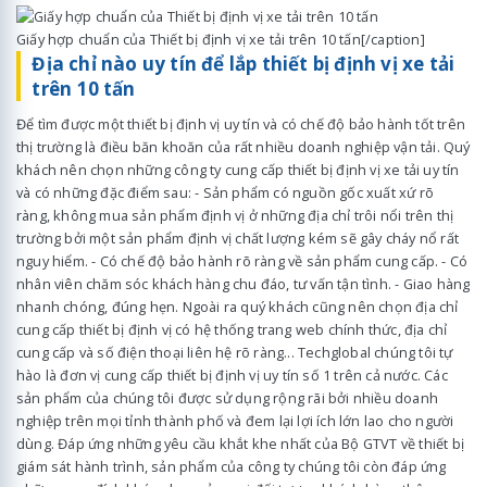
Giấy hợp chuẩn của Thiết bị định vị xe tải trên 10 tấn[/caption]
Địa chỉ nào uy tín để lắp thiết bị định vị xe tải
trên 10 tấn
Để tìm được một thiết bị định vị uy tín và có chế độ bảo hành tốt trên
thị trường là điều băn khoăn của rất nhiều doanh nghiệp vận tải. Quý
khách nên chọn những công ty cung cấp thiết bị định vị xe tải uy tín
và có những đặc điểm sau: - Sản phẩm có nguồn gốc xuất xứ rõ
ràng, không mua sản phẩm định vị ở những địa chỉ trôi nổi trên thị
trường bởi một sản phẩm định vị chất lượng kém sẽ gây cháy nổ rất
nguy hiểm. - Có chế độ bảo hành rõ ràng về sản phẩm cung cấp. - Có
nhân viên chăm sóc khách hàng chu đáo, tư vấn tận tình. - Giao hàng
nhanh chóng, đúng hẹn. Ngoài ra quý khách cũng nên chọn địa chỉ
cung cấp thiết bị định vị có hệ thống trang web chính thức, địa chỉ
cung cấp và số điện thoại liên hệ rõ ràng... Techglobal chúng tôi tự
hào là đơn vị cung cấp thiết bị định vị uy tín số 1 trên cả nước. Các
sản phẩm của chúng tôi được sử dụng rộng rãi bởi nhiều doanh
nghiệp trên mọi tỉnh thành phố và đem lại lợi ích lớn lao cho người
dùng. Đáp ứng những yêu cầu khắt khe nhất của Bộ GTVT về thiết bị
giám sát hành trình, sản phẩm của công ty chúng tôi còn đáp ứng