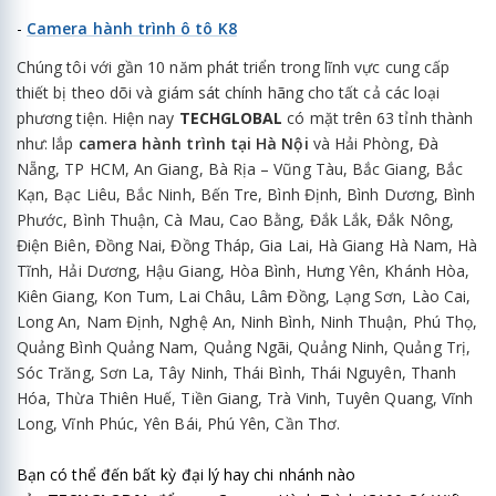
-
Camera hành trình ô tô K8
Chúng tôi với gần 10 năm phát triển trong lĩnh vực cung cấp
thiết bị theo dõi và giám sát chính hãng cho tất cả các loại
phương tiện. H
iện nay
TECHGLOBAL
có mặt trên 63 tỉnh thành
như: lắp
camera hành trình tại Hà Nội
và Hải Phòng, Đà
Nẵng, TP HCM, An Giang, Bà Rịa – Vũng Tàu, Bắc Giang, Bắc
Kạn, Bạc Liêu, Bắc Ninh, Bến Tre, Bình Định, Bình Dương, Bình
Phước, Bình Thuận, Cà Mau, Cao Bằng, Đắk Lắk, Đắk Nông,
Điện Biên, Đồng Nai, Đồng Tháp, Gia Lai, Hà Giang Hà Nam, Hà
Tĩnh, Hải Dương, Hậu Giang, Hòa Bình, Hưng Yên, Khánh Hòa,
Kiên Giang, Kon Tum, Lai Châu, Lâm Đồng, Lạng Sơn, Lào Cai,
Long An, Nam Định, Nghệ An, Ninh Bình, Ninh Thuận, Phú Thọ,
Quảng Bình Quảng Nam, Quảng Ngãi, Quảng Ninh, Quảng Trị,
Sóc Trăng, Sơn La, Tây Ninh, Thái Bình, Thái Nguyên, Thanh
Hóa, Thừa Thiên Huế, Tiền Giang, Trà Vinh, Tuyên Quang, Vĩnh
Long, Vĩnh Phúc, Yên Bái, Phú Yên, Cần Thơ.
Bạn có thể đến bất kỳ đại lý hay chi nhánh nào