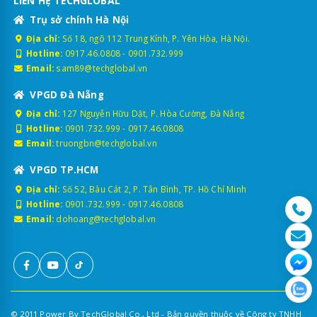
LIÊN HỆ TECHGLOBAL
Trụ sở chính Hà Nội
Địa chỉ:
Số 18, ngõ 112 Trung Kính, P. Yên Hòa, Hà Nội.
Hotline:
0917.46.0808
-
0901.732.999
Email:
sam89@techglobal.vn
VPGD Đà Nẵng
Địa chỉ:
127 Nguyễn Hữu Dật, P. Hòa Cường, Đà Nẵng
Hotline:
0901.732.999
-
0917.46.0808
Email:
truongbn@techglobal.vn
VPGD TP.HCM
Địa chỉ:
Số 52, Bàu Cát 2, P. Tân Bình, TP. Hồ Chí Minh
Hotline:
0901.732.999
-
0917.46.0808
Email:
dohoang@techglobal.vn
© 2011 Power By TechGlobal Co., Ltd - Bản quyền thuộc về Công ty TNHH