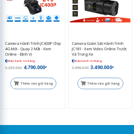
Camera Hành Trình JC400P Chip
Camera Giám Sát Hành Trình
4G Mới - Quay 2 Mắt - Xem
JC181 - Xem Video Online Trước
Online - Định Vị
Và Trong Xe
Bảo hành 12 tháng
Bảo hành 12 tháng
4.790.000
3.490.000
đ
đ
5.290.000
3.990.000
Thêm vào giỏ hàng
Thêm vào giỏ hàng