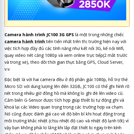
Camera hành trình JC100 3G GPS
là một trong những chiếc
camera hành trình
tiên tiến nhất trên thị trường hiện nay với
việc tích hợp đầy đủ các tính năng như kết nối 3G, kế nối Wifi,
quay video nét căng 1080p và xem online trực tiếp(2 mắt trước
và trong xe), theo dõi thời gian thực bằng GPS, Cloud Server,
v.v.
Đặc biệt là với hai camera đều ở độ phân giải 1080p, hỗ trợ thẻ
Micro SD với dung lượng lên đến 32GB, JC100 có thể ghi hình rõ
nét trong nhiều giờ đồng hồ mà không lo ghi đè lên video cũ.
Cảm biến G-Sensor được tích hợp giúp thiết bị tự động ghi và
khoá lại các Video quan trọng trong các trường hợp va chạm.
Nó cũng được đánh giá cao về độ bền bỉ khi hoạt động trong
môi trường khắc nhiệt (chịu nhiệt độ cao và nhiệt độ lạnh tốt) vì
vậy bạn không phải lo lắng khi lắp đặt thiết bị ngay trên kính