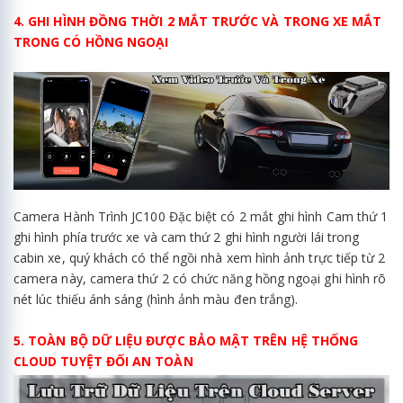
4. GHI HÌNH ĐỒNG THỜI 2 MẮT TRƯỚC VÀ TRONG XE MẮT
TRONG CÓ HỒNG NGOẠI
Camera Hành Trình JC100 Đặc biệt có 2 mắt ghi hình Cam thứ 1
ghi hình phía trước xe và cam thứ 2 ghi hình người lái trong
cabin xe, quý khách có thể ngồi nhà xem hình ảnh trực tiếp từ 2
camera này, camera thứ 2 có chức năng hồng ngoại ghi hình rõ
nét lúc thiếu ánh sáng (hình ảnh màu đen trắng).
5. TOÀN BỘ DỮ LIỆU ĐƯỢC BẢO MẬT TRÊN HỆ THỐNG
CLOUD TUYỆT ĐỐI AN TOÀN