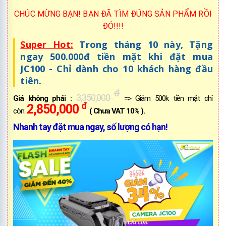
CHÚC MỪNG BẠN! BẠN ĐÃ TÌM ĐÚNG SẢN PHẨM RỒI
ĐÓ!!!!
Super Hot:
Trong tháng 10 này, Tặng
ngay 500.000đ tiền mặt khi đặt mua
JC100 - Chỉ dành cho 10 khách hàng đầu
tiên.
đ
3,350,000
Giá không phải :
=> Giảm 500k tiền mặt chỉ
đ
2,850,000
còn:
( Chưa VAT 10% ).
Nhanh tay đặt mua ngay, số lượng có hạn!