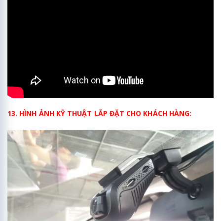
13. HÌNH ẢNH KỸ THUẬT LẮP ĐẶT CHO KHÁCH HÀNG: