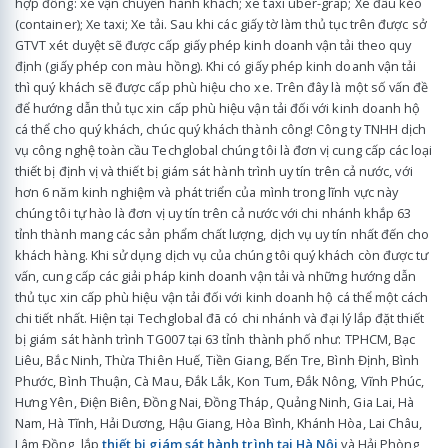
hợp đồng: xe vận chuyển hành khách; xe taxi uber-grap; Xe đầu kéo
(container); Xe taxi; Xe tải. Sau khi các giấy tờ làm thủ tục trên được sở
GTVT xét duyệt sẽ được cấp giấy phép kinh doanh vận tải theo quy
định (giấy phép con màu hồng). Khi có giấy phép kinh doanh vận tải
thì quý khách sẽ được cấp phù hiệu cho xe. Trên đây là một số vấn đề
để hướng dẫn thủ tục xin cấp phù hiệu vận tải đối với kinh doanh hộ
cá thể cho quý khách, chúc quý khách thành công! Công ty TNHH dịch
vụ công nghệ toàn cầu Techglobal chúng tôi là đơn vị cung cấp các loại
thiết bị định vị và thiết bị giám sát hành trình uy tín trên cả nước, với
hơn 6 năm kinh nghiệm và phát triển của mình trong lĩnh vực này
chúng tôi tự hào là đơn vị uy tín trên cả nước với chi nhánh khắp 63
tỉnh thành mang các sản phẩm chất lượng, dịch vụ uy tín nhất đến cho
khách hàng. Khi sử dụng dịch vụ của chúng tôi quý khách còn được tư
vấn, cung cấp các giải pháp kinh doanh vận tải và những hướng dẫn
thủ tục xin cấp phù hiệu vận tải đối với kinh doanh hộ cá thể một cách
chi tiết nhất. Hiện tại Techglobal đã có chi nhánh và đại lý lắp đặt thiết
bị giám sát hành trình TG007 tại 63 tỉnh thành phố như: TPHCM, Bạc
Liêu, Bắc Ninh, Thừa Thiên Huế, Tiền Giang, Bến Tre, Bình Định, Bình
Phước, Bình Thuận, Cà Mau, Đắk Lắk, Kon Tum, Đắk Nông, Vĩnh Phúc,
Hưng Yên, Điện Biên, Đồng Nai, Đồng Tháp, Quảng Ninh, Gia Lai, Hà
Nam, Hà Tĩnh, Hải Dương, Hậu Giang, Hòa Bình, Khánh Hòa, Lai Châu,
Lâm Đồng, lắp
thiết bị giám sát hành trình tại Hà Nội
và Hải Phòng,