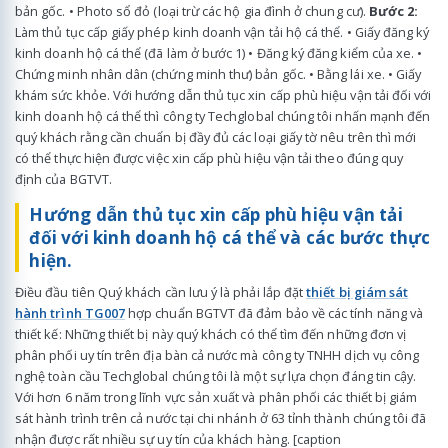
bản gốc. • Photo sổ đỏ (loại trừ các hộ gia đình ở chung cư).
Bước 2:
Làm thủ tục cấp giấy phép kinh doanh vận tải hộ cá thể. • Giấy đăng ký
kinh doanh hộ cá thể (đã làm ở bước 1) • Đăng ký đăng kiểm của xe. •
Chứng minh nhân dân (chứng minh thư) bản gốc. • Bằng lái xe. • Giấy
khám sức khỏe. Với hướng dẫn thủ tục xin cấp phù hiệu vận tải đối với
kinh doanh hộ cá thể thì công ty Techglobal chúng tôi nhấn mạnh đến
quý khách rằng cần chuẩn bị đầy đủ các loại giấy tờ nêu trên thì mới
có thể thực hiện được việc xin cấp phù hiệu vận tải theo đúng quy
định của BGTVT.
Hướng dẫn thủ tục xin cấp phù hiệu vận tải
đối với kinh doanh hộ cá thể và các bước thực
hiện.
Điều đầu tiên Quý khách cần lưu ý là phải lắp đặt
thiết bị giám sát
hành trình TG007
hợp chuẩn BGTVT đã đảm bảo về các tính năng và
thiết kế: Những thiết bị này quý khách có thể tìm đến những đơn vị
phân phối uy tín trên địa bàn cả nước mà công ty TNHH dịch vụ công
nghệ toàn cầu Techglobal chúng tôi là một sự lựa chọn đáng tin cậy.
Với hơn 6 năm trong lĩnh vực sản xuất và phân phối các thiết bị giám
sát hành trình trên cả nước tại chi nhánh ở 63 tỉnh thành chúng tôi đã
nhận được rất nhiều sự uy tín của khách hàng. [caption