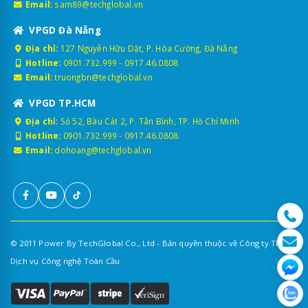
Email:
sam89@techglobal.vn
VPGD Đà Nẵng
Địa chỉ:
127 Nguyễn Hữu Dật, P. Hòa Cường, Đà Nẵng
Hotline:
0901.732.999
-
0917.46.0808
Email:
truongbn@techglobal.vn
VPGD TP.HCM
Địa chỉ:
Số 52, Bàu Cát 2, P. Tân Bình, TP. Hồ Chí Minh
Hotline:
0901.732.999
-
0917.46.0808
Email:
dohoang@techglobal.vn
© 2011 Power By TechGlobal Co., Ltd - Bản quyền thuộc về Công ty TNHH
Dịch vụ Công nghệ Toàn Cầu