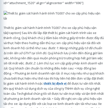
id="attachment_1520" align="aligncenter" width="696"]
Thiết bị giám sát hành hành trình TG007 cho xe cấp phù hiệu vận
tải[/caption] Sau khi đã lắp đặt thiết bị giám sát hành trình vào xe
thành công, Quý khách chú ý đảm bảo những giấy tờ trên được đầy đủ
và thực hiện theo hướng dẫn thủ tục xin cấp phù hiệu vận tải đối với
kinh doanh hộ cá thể như sau:
Bước 1: Mang những giấy tờ đã chuẩn
bị trên lên sở GTVT tại tỉnh đó.
Quý khách lưu ý nên đến đúng giờ làm
việc, không nên đến quá muộn phòng trừ trường hợp hết giờ làm việc
sẽ rất mất việc.
Bước 2:
Làm thủ tục xin cấp giấy phép kinh doanh vận
tải.
Quý khách cần chuẩn bị những điều kiện sau: • Hợp đồng lao
động. • Phương án kinh doanhh vận tải: ở mục này nếu như quý khách
chưa biết thực hiện như thế nào thì hãy liên hệ đến đơn vị lắp đặt thiết
bị giám sát hành trình hoặc
thiết bị định vị
để được tư vấn tốt nhất.
Khi quý khách sử dụng dịch vụ của công ty TNHH dịch vụ công nghệ
toàn cầu Techglobal chúng tôi sẽ được tư vấn trực tiếp và tận tình nhất
về phương án kinh doanh vận tải. • Giấy đề nghị xin cấp phù hiệu vận
tải cho xe: áp dụng đối với các loại xe kinh doanh vận tải như sau: Xe