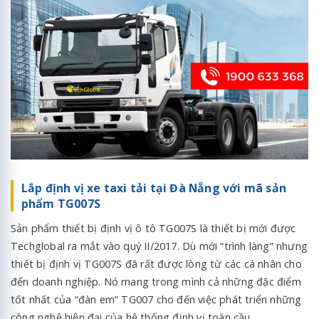
Lắp định vị xe taxi tải tại Đà Nẵng với mã sản
phẩm TG007S
Sản phẩm thiết bị định vị ô tô TG007S là thiết bị mới được
Techglobal ra mắt vào quý II/2017. Dù mới “trình làng” nhưng
thiết bị định vị TG007S đã rất được lòng từ các cá nhân cho
đến doanh nghiệp. Nó mang trong mình cả những đặc điểm
tốt nhất của “đàn em” TG007 cho đến việc phát triển những
công nghệ hiện đại của hệ thống định vị toàn cầu.