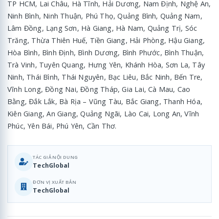
TP HCM, Lai Châu, Hà Tĩnh, Hải Dương, Nam Định, Nghệ An,
Ninh Bình, Ninh Thuận, Phú Thọ, Quảng Bình, Quảng Nam,
Lâm Đồng, Lạng Sơn, Hà Giang, Hà Nam, Quảng Trị, Sóc
Trăng, Thừa Thiên Huế, Tiền Giang, Hải Phòng, Hậu Giang,
Hòa Bình, Bình Định, Bình Dương, Bình Phước, Bình Thuận,
Trà Vinh, Tuyên Quang, Hưng Yên, Khánh Hòa, Sơn La, Tây
Ninh, Thái Bình, Thái Nguyên, Bạc Liêu, Bắc Ninh, Bến Tre,
Vĩnh Long, Đồng Nai, Đồng Tháp, Gia Lai, Cà Mau, Cao
Bằng, Đắk Lắk, Bà Rịa – Vũng Tàu, Bắc Giang, Thanh Hóa,
Kiên Giang, An Giang, Quảng Ngãi, Lào Cai, Long An, Vĩnh
Phúc, Yên Bái, Phú Yên, Cần Thơ.
TÁC GIẢ NỘI DUNG
TechGlobal
ĐƠN VỊ XUẤT BẢN
TechGlobal