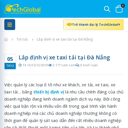
0
Trở thành đại lý TechGlobal
Trang chủ
Tin tức
Lắp định vị xe taxi tải tại Đà Nẵng
Lắp định vị xe taxi tải tại Đà Nẵng
05
14:16 05/12/2019
3.177 lượt xem
0 bình luận
TH12
Việc quản lý các loại ô tô như xe khách, xe tải, xe taxi, xe
taxi tải… bằng
thiết bị định vị
là nhu cầu chính đáng của chủ
doanh nghiệp đang kinh doanh ngành dịch vụ này. Bởi công
việc quá bận rộn và nhiều vấn đề trong quá trình vận hành
doanh nghiệp mà các chủ doanh nghiệp thường không có
thời gian để quản lý sát sao dẫn đến rất nhiều doanh nghiệp
vận tải thất thoát một lượng tiền của lớn. Và tại thành phố