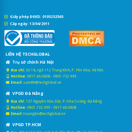
Giấy phép ĐKKD: 0105252565
Cấp ngày: 13/04/2011
LIÊN HỆ TECHGLOBAL
Trụ sở chính Hà Nội
Địa chỉ:
Số 18, ngõ 112 Trung Kính, P. Yên Hòa, Hà Nội.
Hotline:
0917.46.0808
-
0901.732.999
Email:
sam89@techglobal.vn
VPGD Đà Nẵng
Địa chỉ:
127 Nguyễn Hữu Dật, P. Hòa Cường, Đà Nẵng
Hotline:
0901.732.999
-
0917.46.0808
Email:
truongbn@techglobal.vn
VPGD TP.HCM