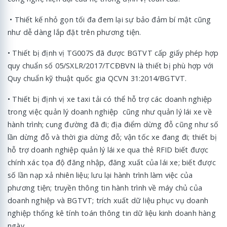
• Thiết kế nhỏ gọn tối đa đem lại sự bảo đảm bí mật cũng
như dễ dàng lắp đặt trên phương tiện.
• Thiết bị định vị TG007S đã được BGTVT cấp giấy phép hợp
quy chuẩn số 05/SXLR/2017/TCĐBVN là thiết bị phù hợp với
Quy chuẩn kỹ thuật quốc gia QCVN 31:2014/BGTVT.
• Thiết bị định vị xe taxi tải có thể hỗ trợ các doanh nghiệp
trong việc quản lý doanh nghiệp cũng như quản lý lái xe về
hành trình; cung đường đã đi; địa điểm dừng đỗ cũng như số
lần dừng đỗ và thời gia dừng đỗ; vận tốc xe đang đi; thiết bị
hỗ trợ doanh nghiệp quản lý lái xe qua thẻ RFID biết được
chính xác tọa độ đăng nhập, đăng xuất của lái xe; biết được
số lần nạp xả nhiên liệu; lưu lại hành trình làm việc của
phương tiện; truyền thông tin hành trình về máy chủ của
doanh nghiệp và BGTVT; trích xuất dữ liệu phục vụ doanh
nghiệp thống kê tính toán thông tin dữ liệu kinh doanh hàng
ngày…