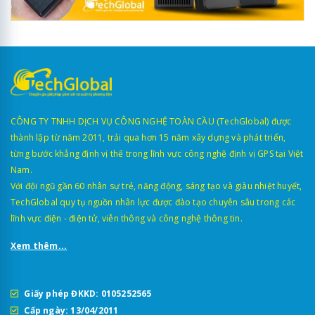
CÔNG TY TNHH DỊCH VỤ CÔNG NGHỆ TOÀN CẦU (TechGlobal) được
thành lập từ năm 2011, trải qua hơn 15 năm xây dựng và phát triển,
từng bước khẳng định vị thế trong lĩnh vực công nghệ định vị GPS tại Việt
Nam.
Với đội ngũ gần 60 nhân sự trẻ, năng động, sáng tạo và giàu nhiệt huyết,
TechGlobal quy tụ nguồn nhân lực được đào tạo chuyên sâu trong các
lĩnh vực điện - điện tử, viễn thông và công nghệ thông tin.
Xem thêm...
Giấy phép ĐKKD: 0105252565
Cấp ngày: 13/04/2011