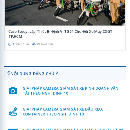
Case Study: Lắp Thiết Bị Định Vị TG01 Cho Đội Xe Máy CSGT
TP.HCM
31/07/2026
49 lượt xem
NỘI DUNG ĐÁNG CHÚ Ý
GIẢI PHÁP CAMERA GIÁM SÁT XE KINH DOANH VẬN
TẢI THEO NGHỊ ĐỊNH 10
GIẢI PHÁP CAMERA GIÁM SÁT XE ĐẦU KÉO,
CONTAINER THEO NGHỊ ĐỊNH 10
GIẢI PHÁP CAMERA GIÁM SÁT XE HÀNH KHÁCH TỪ 09