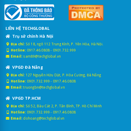
LIÊN HỆ TECHGLOBAL
Trụ sở chính Hà Nội
Địa chỉ:
Số 18, ngõ 112 Trung Kính, P. Yên Hòa, Hà Nội.
Hotline:
0917.46.0808
-
0901.732.999
Email:
sam89@techglobal.vn
VPGD Đà Nẵng
Địa chỉ:
127 Nguyễn Hữu Dật, P. Hòa Cường, Đà Nẵng
Hotline:
0901.732.999
-
0917.46.0808
Email:
truongbn@techglobal.vn
VPGD TP.HCM
Địa chỉ:
Số 52, Bàu Cát 2, P. Tân Bình, TP. Hồ Chí Minh
Hotline:
0901.732.999
-
0917.46.0808
Email:
dohoang@techglobal.vn