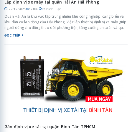
Lắp định vị xe máy tại quận Hải An Hải Phòng
27/12/2025
2.898
2 bình luận
Quận Hải An là khu vực tập trung nhiều khu công nghiệp, cảng biển và
khu dân cư lao động của Hải Phòng. Việc lắp thiết bị định vị xe máy giúp
người dùng chủ động theo dõi phương tiện, tăng cường an toàn và quản
lý xe hiệu quả trong môi trường di chuyển thường xuyên.
ĐỌC TIẾP
Gắn định vị xe tải tại quận Bình Tân TPHCM