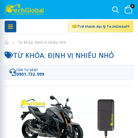
0
Trở thành đại lý TechGlobal
Trang chủ
Từ khóa: Định vị nhiêu nhỏ
TỪ KHÓA: ĐỊNH VỊ NHIÊU NHỎ
CẦN TƯ VẤN?
0901.732.999