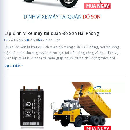
Lắp định vị xe máy tại quận Đồ Sơn Hải Phòng
27/12/2025
2.608
2 bình luận
Quận Đồ Sơn là khu du lịch biển nổi tiếng của Hải Phòng, nơi phương
tiện cá nhân thường xuyên được gửi tại bãi công cộng và khu dịch vụ.
Việc lắp thiết bị định vị xe máy giúp người dùng chủ động theo dõi
phương tiện, nâng cao an toàn và quản lý xe hiệu quả trong môi trường
ĐỌC TIẾP
di chuyển đông đúc.