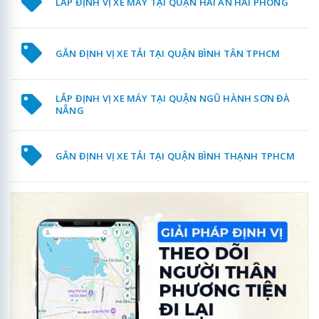
LẮP ĐỊNH VỊ XE MÁY TẠI QUẬN HẢI AN HẢI PHÒNG
GẮN ĐỊNH VỊ XE TẢI TẠI QUẬN BÌNH TÂN TPHCM
LẮP ĐỊNH VỊ XE MÁY TẠI QUẬN NGŨ HÀNH SƠN ĐÀ
NẴNG
GẮN ĐỊNH VỊ XE TẢI TẠI QUẬN BÌNH THẠNH TPHCM