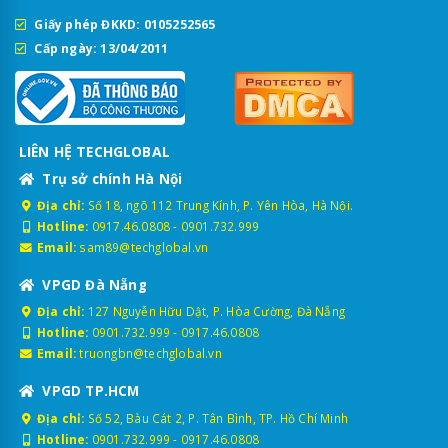
Giấy phép ĐKKD: 0105252565
Cấp ngày: 13/04/2011
LIÊN HỆ TECHGLOBAL
Trụ sở chính Hà Nội
Địa chỉ:
Số 18, ngõ 112 Trung Kính, P. Yên Hòa, Hà Nội.
Hotline:
0917.46.0808
-
0901.732.999
Email:
sam89@techglobal.vn
VPGD Đà Nẵng
Địa chỉ:
127 Nguyễn Hữu Dật, P. Hòa Cường, Đà Nẵng
Hotline:
0901.732.999
-
0917.46.0808
Email:
truongbn@techglobal.vn
VPGD TP.HCM
Địa chỉ:
Số 52, Bàu Cát 2, P. Tân Bình, TP. Hồ Chí Minh
Hotline:
0901.732.999
-
0917.46.0808