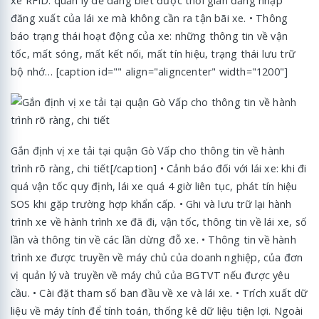
xe RFID: quản lý dễ dàng biết được thời gian đăng nhập
đăng xuất của lái xe mà không cần ra tận bãi xe. • Thông
báo trạng thái hoạt động của xe: những thông tin về vận
tốc, mất sóng, mất kết nối, mất tín hiệu, trạng thái lưu trữ
bộ nhớ… [caption id="" align="aligncenter" width="1200"]
Gắn định vị xe tải tại quận Gò Vấp cho thông tin về hành
trình rõ ràng, chi tiết[/caption] • Cảnh báo đối với lái xe: khi đi
quá vận tốc quy định, lái xe quá 4 giờ liên tục, phát tín hiệu
SOS khi gặp trường hợp khẩn cấp. • Ghi và lưu trữ lại hành
trình xe về hành trình xe đã đi, vận tốc, thông tin về lái xe, số
lần và thông tin về các lần dừng đỗ xe. • Thông tin về hành
trình xe được truyền về máy chủ của doanh nghiệp, của đơn
vị quản lý và truyền về máy chủ của BGTVT nếu được yêu
cầu. • Cài đặt tham số ban đầu về xe và lái xe. • Trích xuất dữ
liệu về máy tính để tính toán, thống kê dữ liệu tiện lợi. Ngoài