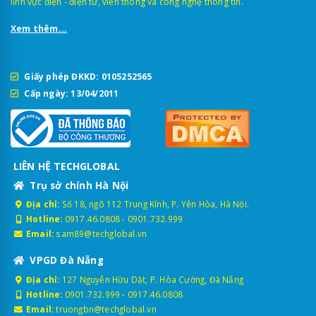
lĩnh vực điện - điện tử, viễn thông và công nghệ thông tin.
Xem thêm...
Giấy phép ĐKKD: 0105252565
Cấp ngày: 13/04/2011
LIÊN HỆ TECHGLOBAL
Trụ sở chính Hà Nội
Địa chỉ:
Số 18, ngõ 112 Trung Kính, P. Yên Hòa, Hà Nội.
Hotline:
0917.46.0808
-
0901.732.999
Email:
sam89@techglobal.vn
VPGD Đà Nẵng
Địa chỉ:
127 Nguyễn Hữu Dật, P. Hòa Cường, Đà Nẵng
Hotline:
0901.732.999
-
0917.46.0808
Email:
truongbn@techglobal.vn