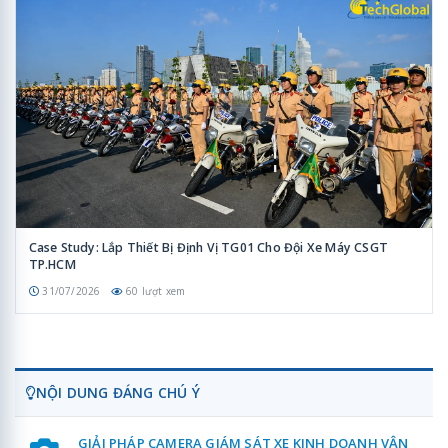
Case Study: Lắp Thiết Bị Định Vị TG01 Cho Đội Xe Máy CSGT
TP.HCM
31/07/2026
60 lượt xem
NỘI DUNG ĐÁNG CHÚ Ý
GIẢI PHÁP CAMERA GIÁM SÁT XE KINH DOANH VẬN