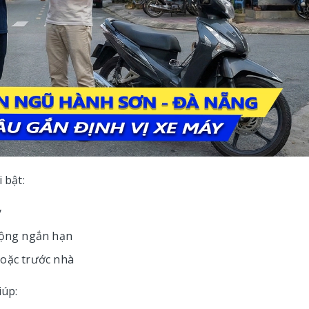
 bật:
y
 động ngắn hạn
hoặc trước nhà
iúp: