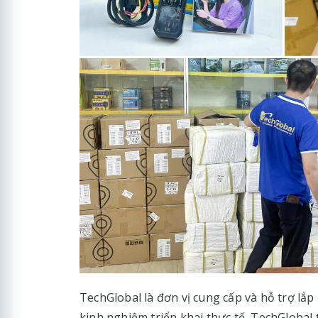
TechGlobal là đơn vị cung cấp và hỗ trợ lắp 
kinh nghiệm triển khai thực tế, TechGlobal 