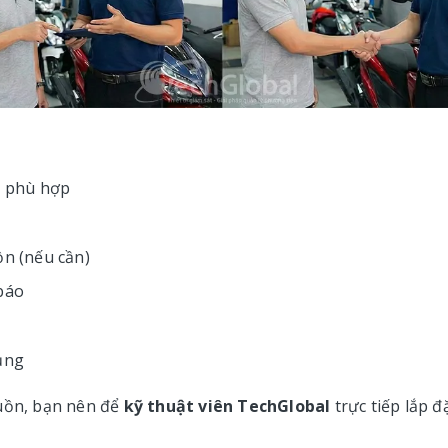
bị phù hợp
ồn (nếu cần)
 báo
dụng
guồn, bạn nên để
kỹ thuật viên TechGlobal
trực tiếp lắp đ