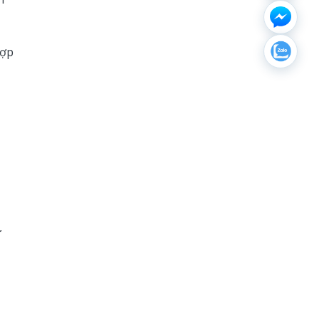
hợp
ử