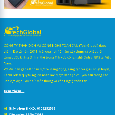
CÔNG TY TNHH DỊCH VỤ CÔNG NGHỆ TOÀN CẦU (TechGlobal) được
thành lập từ năm 2011, trải qua hơn 15 năm xây dựng và phát triển,
từng bước khẳng định vị thế trong lĩnh vực công nghệ định vị GPS tại Việt
Nam.
Với đội ngũ gần 60 nhân sự trẻ, năng động, sáng tạo và giàu nhiệt huyết,
TechGlobal quy tụ nguồn nhân lực được đào tạo chuyên sâu trong các
lĩnh vực điện - điện tử, viễn thông và công nghệ thông tin.
Xem thêm...
Giấy phép ĐKKD: 0105252565
Cấp ngày: 13/04/2011