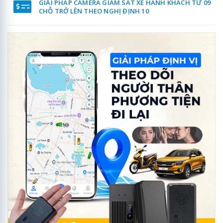
GIẢI PHÁP CAMERA GIÁM SÁT XE HÀNH KHÁCH TỪ 09
CHỖ TRỞ LÊN THEO NGHỊ ĐỊNH 10