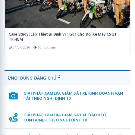
Case Study: Lắp Thiết Bị Định Vị TG01 Cho Đội Xe Máy CSGT
TP.HCM
31/07/2026
63 lượt xem
NỘI DUNG ĐÁNG CHÚ Ý
GIẢI PHÁP CAMERA GIÁM SÁT XE KINH DOANH VẬN
TẢI THEO NGHỊ ĐỊNH 10
GIẢI PHÁP CAMERA GIÁM SÁT XE ĐẦU KÉO,
CONTAINER THEO NGHỊ ĐỊNH 10