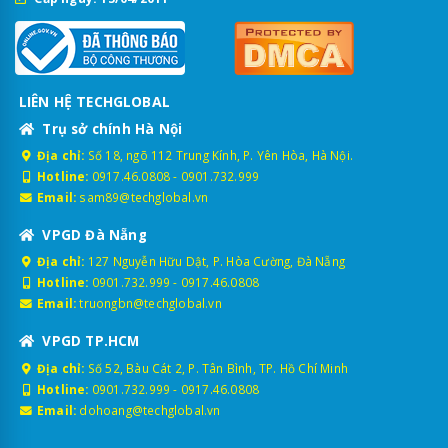
LIÊN HỆ TECHGLOBAL
Trụ sở chính Hà Nội
Địa chỉ:
Số 18, ngõ 112 Trung Kính, P. Yên Hòa, Hà Nội.
Hotline:
0917.46.0808
-
0901.732.999
Email:
sam89@techglobal.vn
VPGD Đà Nẵng
Địa chỉ:
127 Nguyễn Hữu Dật, P. Hòa Cường, Đà Nẵng
Hotline:
0901.732.999
-
0917.46.0808
Email:
truongbn@techglobal.vn
VPGD TP.HCM
Địa chỉ:
Số 52, Bàu Cát 2, P. Tân Bình, TP. Hồ Chí Minh
Hotline:
0901.732.999
-
0917.46.0808
Email:
dohoang@techglobal.vn