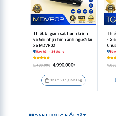
Thiết bị giám sát hành trình
Thiế
và Ghi nhận hình ảnh người lái
- Gi
xe MDVR02
Chuẩ
Bảo hành 24 tháng
Bảo
4.990.000
5.490.000
1.89
đ
Thêm vào giỏ hàng
DANH MỤC NỔI BẬT