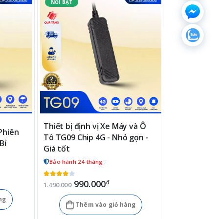
Thiết bị định vị Xe Máy và Ô
 Phiên
Tô TG09 Chip 4G - Nhỏ gọn -
Bỉ
Giá tốt
Bảo hành 24 tháng
990.000
đ
1.490.000
ng
Thêm vào giỏ hàng