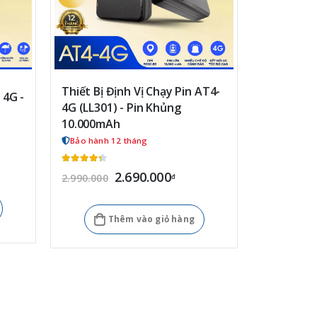
Thiết Bị Định Vị Chạy Pin AT4-
Cảm biến n
 4G -
4G (LL301) - Pin Khủng
chính xác
10.000mAh
chi phí
Bảo hành 12 tháng
Bảo hành 
2.690.000
2.990.000
4.100.000
đ
Thêm vào giỏ hàng
T