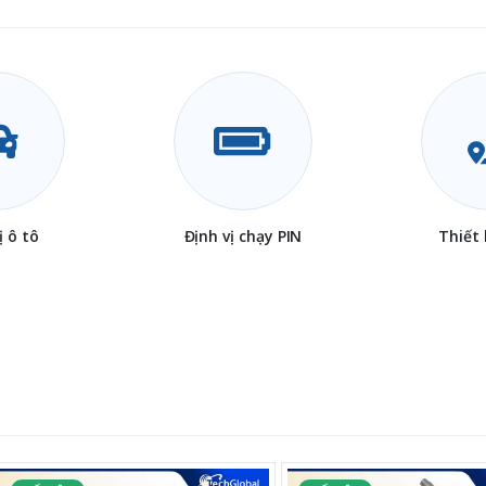
ị ô tô
Định vị chạy PIN
Thiết