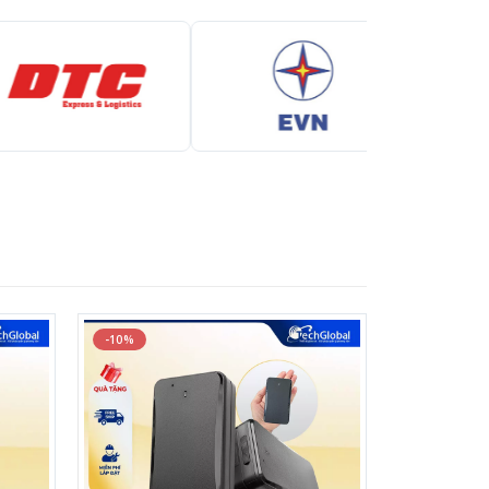
-10%
-7%