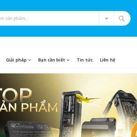
ản phẩm
Giải pháp
Bạn cần biết
Tin tức
Liên hệ
thiết bị định vị GP
21%
21%