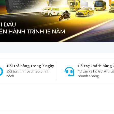
Ưu đãi nổi bật
Ưu đãi nổi bật
Thiết bị định vị ô tô TG01 4G: Tắt máy từ xa, Chống trộm 24/7
1.490.000
1.490.00
đ
1.840.000
1.840.000
Ưu đãi kết thúc sau:
Ưu đãi kết thúc 
23 NGÀY, 21 : 32 : 51
23 NGÀY, 21 : 32 :
Đổi trả hàng trong 7 ngày
Hỗ trợ khách hàng 
Đổi trả linh hoạt theo chính
Tư vấn và hỗ trợ kỹ thu
sách
nhanh chóng