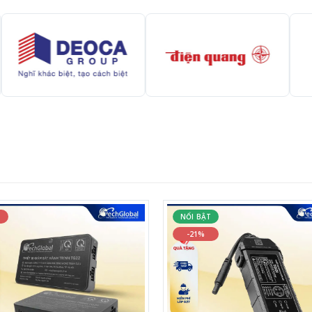
%
NỔI BẬT
-21%