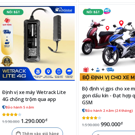
Bộ định vị gps cho xe 
Định vị xe máy Wetrack Lite
gọn dấu kín - Đạt hợp 
4G chống trộm qua app
GSM
Bảo hành 5 năm
Bảo hành 2 năm (24 tháng)
1.290.000
đ
1.590.000
990.000
đ
1.590.000
Thêm vào giỏ hàng