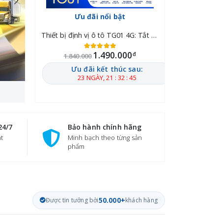
Ưu đãi nổi bật
Ưu đ
Thiết bị định vị ô tô TG01 4G: Tắt máy từ xa, Chống trộm 24/7
Thiết bị định vị ô tô TG01 4G: Tắt máy từ xa, Chống trộm 24/7
0
1.490.000
đ
đ
1.840.000
1.840.00
sau:
Ưu đãi kết thúc sau:
Ưu đã
 51
23 NGÀY, 21 : 32 : 44
23 N
24/7
Bảo hành chính hãng
ật
Minh bạch theo từng sản
phẩm
Được tin tưởng bởi
50.000+
khách hàng