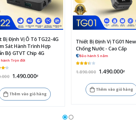
t Bị Định Vị Ô Tô TG22-4G
Thiết Bị Định Vị TG01 New
ám Sát Hành Trình Hợp
Chống Nước - Cao Cấp
n Bộ GTVT Chip 4G
Bảo hành 5 năm
 hành Trọn đời
1.490.000
1.890.000
đ
1.490.000
0.000
đ
Thêm vào giỏ hàng
Thêm vào giỏ hàng