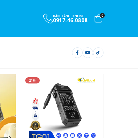
0
BÁN HÀNG ONLINE
0901.732.999
S ô tô xe máy và ca
21%
21%