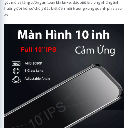
góc mù và tăng cường an toàn khi lái xe, đặc biệt là trong những tình
huống đòi hỏi sự chú ý đặc biệt đến môi trường xung quanh phía sau
xe.