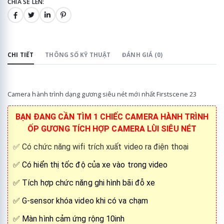
CHIA SẺ LÊN:
CHI TIẾT
THÔNG SỐ KỸ THUẬT
ĐÁNH GIÁ (0)
Camera hành trình dạng gương siêu nét mới nhất Firstscene 23
BẠN ĐANG CẦN TÌM 1 CHIẾC CAMERA HÀNH TRÌNH
ỐP GƯƠNG TÍCH HỢP CAMERA LÙI SIÊU NÉT
✅
Có chức năng wifi trích xuất video ra điện thoại
✅ Có hiển thị tốc độ của xe vào trong video
✅ Tích hợp chức năng ghi hình bãi đỗ xe
✅ G-sensor khóa video khi có va chạm
✅ Màn hình cảm ứng rộng 10inh