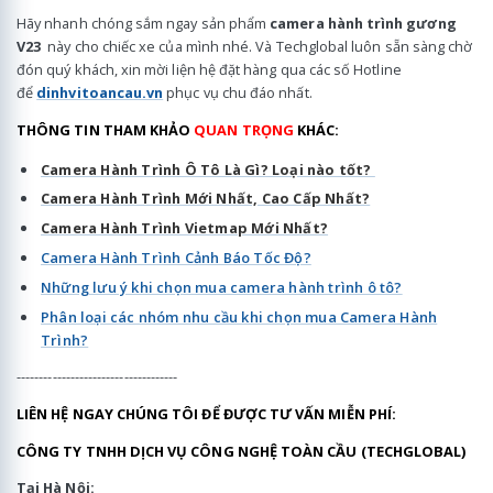
Hãy nhanh chóng sắm ngay sản phẩm
camera hành trình gương
V23
này cho chiếc xe của mình nhé. Và Techglobal luôn sẵn sàng chờ
đón quý khách, xin mời liện hệ đặt hàng qua các số Hotline
để
dinhvitoancau.vn
phục vụ chu đáo nhất.
THÔNG TIN THAM KHẢO
QUAN TRỌNG
KHÁC:
Camera Hành Trình Ô Tô Là Gì? Loại nào tốt?
Camera Hành Trình Mới Nhất, Cao Cấp Nhất?
Camera Hành Trình Vietmap Mới Nhất?
Camera Hành Trình Cảnh Báo Tốc Độ?
Những lưu ý khi chọn mua camera hành trình ô tô?
Phân loại các nhóm nhu cầu khi chọn mua Camera Hành
Trình?
------------------------------------
LIÊN HỆ NGAY CHÚNG TÔI ĐỂ ĐƯỢC TƯ VẤN MIỄN PHÍ:
CÔNG TY TNHH DỊCH VỤ CÔNG NGHỆ TOÀN CẦU (TECHGLOBAL)
Tại Hà Nội: