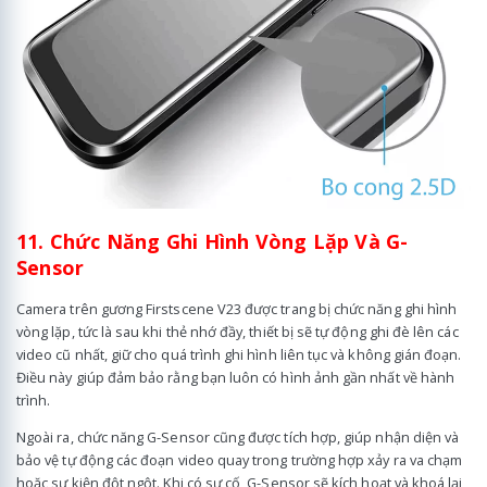
11. Chức Năng Ghi Hình Vòng Lặp Và G-
Sensor
Camera trên gương Firstscene V23 được trang bị chức năng ghi hình
vòng lặp, tức là sau khi thẻ nhớ đầy, thiết bị sẽ tự động ghi đè lên các
video cũ nhất, giữ cho quá trình ghi hình liên tục và không gián đoạn.
Điều này giúp đảm bảo rằng bạn luôn có hình ảnh gần nhất về hành
trình.
Ngoài ra, chức năng G-Sensor cũng được tích hợp, giúp nhận diện và
bảo vệ tự động các đoạn video quay trong trường hợp xảy ra va chạm
hoặc sự kiện đột ngột. Khi có sự cố, G-Sensor sẽ kích hoạt và khoá lại