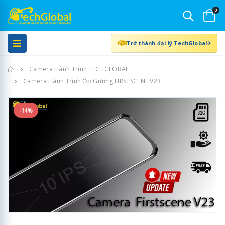
0
Trở thành đại lý TechGlobal
Trang chủ
Camera Hành Trình TECHGLOBAL
Camera Hành Trình Ốp Gương FIRSTSCENE V23
-14%