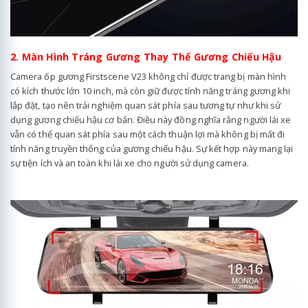
2. Màn Hình Tráng Gương Thay Thế Gương Chiếu Hậu
Camera ốp gương Firstscene V23 không chỉ được trang bị màn hình
có kích thước lớn 10 inch, mà còn giữ được tính năng tráng gương khi
lắp đặt, tạo nên trải nghiệm quan sát phía sau tương tự như khi sử
dụng gương chiếu hậu cơ bản. Điều này đồng nghĩa rằng người lái xe
vẫn có thể quan sát phía sau một cách thuận lợi mà không bị mất đi
tính năng truyền thống của gương chiếu hậu. Sự kết hợp này mang lại
sự tiện ích và an toàn khi lái xe cho người sử dụng camera.