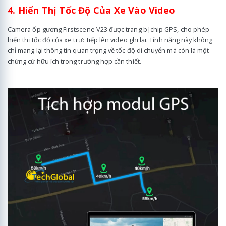
4. Hiển Thị Tốc Độ Của Xe Vào Video
Camera ốp gương Firstscene V23 được trang bị chip GPS, cho phép
hiển thị tốc độ của xe trực tiếp lên video ghi lại. Tính năng này không
chỉ mang lại thông tin quan trọng về tốc độ di chuyển mà còn là một
chứng cứ hữu ích trong trường hợp cần thiết.