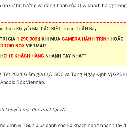
ảm ơn sự tin tưởng và đồng hành của Quý khách hàng trong
 Trình Khuyến Mại ĐẶC BIỆT Trong TUẦN Này
TRỊ GIÁ
1.290.000đ
KHI MUA
CAMERA HÀNH TRÌNH
HOẶC
DROID BOX
VIETMAP
CHO
10 KHÁCH HÀNG
NHANH TAY NHẤT
"
g Tết 2024: Giảm giá CỰC SỐC và Tặng Ngay Định Vị GPS k
 Andoid Box Vietmap.
nh khuyến mại độc nhất tại VN
 bộ định vị TG02 plus dành cho 50 khách hàng nhanh tay đ