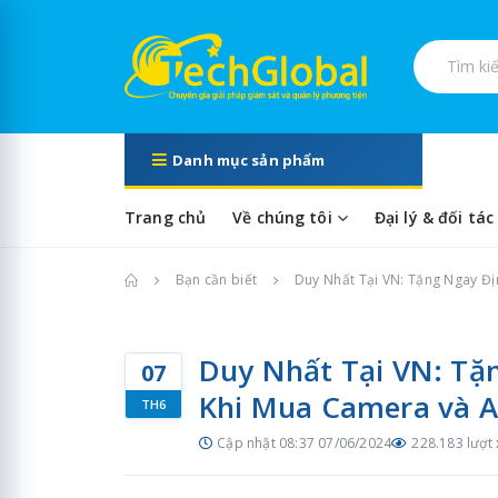
Tìm kiếm s
Danh mục sản phẩm
Trang chủ
Về chúng tôi
Đại lý & đối tác
Trang chủ
Bạn cần biết
Duy Nhất Tại VN: Tặng Ngay Đị
Duy Nhất Tại VN: Tặn
07
Khi Mua Camera và A
TH6
Cập nhật 08:37 07/06/2024
228.183 lượt