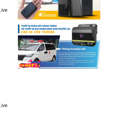
Live
Live