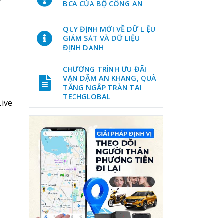
BCA CỦA BỘ CÔNG AN
QUY ĐỊNH MỚI VỀ DỮ LIỆU
GIÁM SÁT VÀ DỮ LIỆU
ĐỊNH DANH
CHƯƠNG TRÌNH ƯU ĐÃI
VẠN DẶM AN KHANG, QUÀ
TẶNG NGẬP TRÀN TẠI
TECHGLOBAL
Live