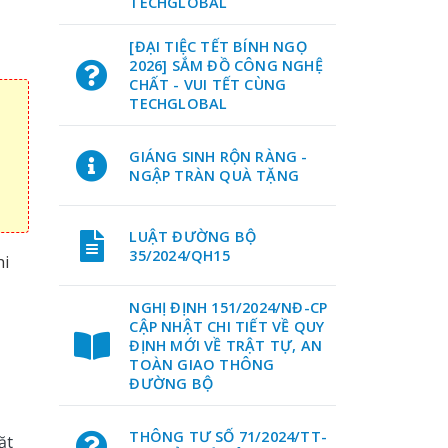
TECHGLOBAL
[ĐẠI TIỆC TẾT BÍNH NGỌ
2026] SẮM ĐỒ CÔNG NGHỆ
CHẤT - VUI TẾT CÙNG
TECHGLOBAL
GIÁNG SINH RỘN RÀNG -
NGẬP TRÀN QUÀ TẶNG
LUẬT ĐƯỜNG BỘ
35/2024/QH15
hi
NGHỊ ĐỊNH 151/2024/NĐ-CP
CẬP NHẬT CHI TIẾT VỀ QUY
ĐỊNH MỚI VỀ TRẬT TỰ, AN
TOÀN GIAO THÔNG
ĐƯỜNG BỘ
THÔNG TƯ SỐ 71/2024/TT-
ặt