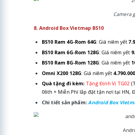
Camera g
8. Android Box Vietmap BS10
BS10 Ram 4G-Rom 64G
: Giá niêm yết
7.
BS10 Ram 6G-Rom 128G
: Giá niêm yết
9
BS10 Ram 8G-Rom 128G
: Giá niêm yết
1
Omni X200 128G
: Giá niêm yết
4.790.000
Quà tặng đi kèm:
Tặng Định Vị TG02
(T
06th
+ Miễn Phí lắp đặt tận nơi tại HN, 
Chi tiết sản phẩm:
Android Box Vietm
Andr