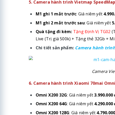
5. Camera hành trình Vietmap SpeedMap 
M1 ghi 1 mắt trước
: Giá niêm yết
4.990
M1 ghi 2 mắt trước sau
: Giá niêm yết
5
Quà tặng đi kèm:
Tặng Định Vị TG02
(T
Live (Trị giá 500k) +
Tặng thẻ 32Gb
+ Miễ
Chi tiết sản phẩm:
Camera hành trình
Camera Vie
6. Camera hành trình Xiaomi 70mai Omni 
Omni X200 32G
: Giá niêm yết
3.990.000 
Omni X200 64G
: Giá niêm yết
4.290.000 
Omni X200 128G
: Giá niêm yết
4.790.000