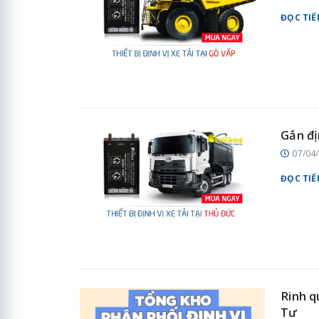
ĐỌC TIẾ
Gắn đị
07/04
ĐỌC TIẾ
Rinh q
Tư