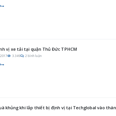
P
nh vị xe tải tại quận Thủ Đức TPHCM
/2017
3.349
2 bình luận
P
uà khủng khi lắp thiết bị định vị tại Techglobal vào thá