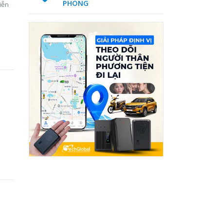
PHÒNG
iễn