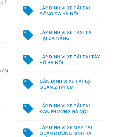
ng 1
LẮP ĐỊNH VỊ XE TẢI TẠI
ĐỐNG ĐA HÀ NỘI
LẮP ĐỊNH VỊ XE TAXI TẢI
TẠI ĐÀ NẴNG
LẮP ĐỊNH VỊ XE TẢI TẠI TÂY
HỒ HÀ NỘI
p đặt
GẮN ĐỊNH VỊ XE TẢI TẠI
QUẬN 2 TPHCM
LẮP ĐỊNH VỊ XE TẢI TẠI
ĐAN PHƯỢNG HÀ NỘI
LẮP ĐỊNH VỊ XE MÁY TẠI
QUẬN DƯƠNG KINH HẢI