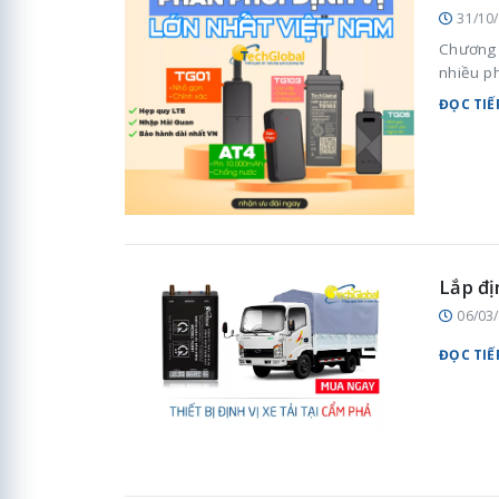
31/10
Chương t
nhiều p
ĐỌC TIẾ
Lắp đị
06/03
ĐỌC TIẾ