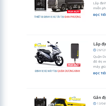
Lắp định
miễn ph
ĐỌC TIẾ
Lắp đị
26/12
Quận Dư
đô thị m
máy giú
quản lý 
ĐỌC TIẾ
Gắn đị
13/04