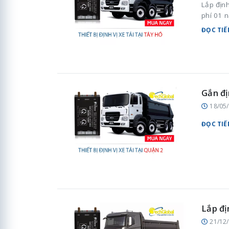
Lắp định
phí 01 n
ĐỌC TIẾ
Gắn đị
18/05
ĐỌC TIẾ
Lắp đị
21/12