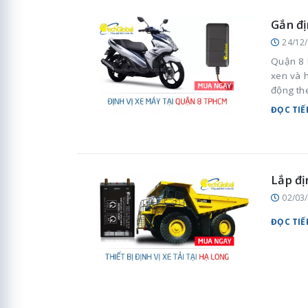
Gắn đị
24/12
Quận 8 
xen và h
động th
sinh ho
ĐỌC TIẾ
Lắp đị
02/03
ĐỌC TIẾ