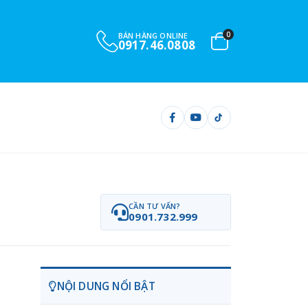
0
BÁN HÀNG ONLINE
0917.46.0808
CẦN TƯ VẤN?
0901.732.999
NỘI DUNG NỔI BẬT