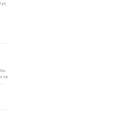
TVT,
khu
vị xe