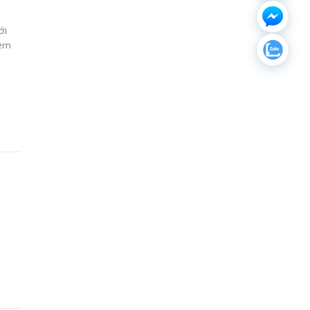
ới
mềm