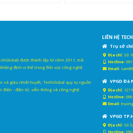
LIÊN HỆ TEC
Trụ sở chí
Địa chỉ:
Số 18
lobal) được thành lập từ năm 2011, trải
Hotline:
091
khẳng định vị thế trong lĩnh vực công nghệ
Email:
sam89
VPGD Đà 
o và giàu nhiệt huyết, TechGlobal quy tụ nguồn
c điện - điện tử, viễn thông và công nghệ
Địa chỉ:
127 
Hotline:
090
Email:
truon
VPGD TP.
Địa chỉ:
Số 52
Hotline:
090