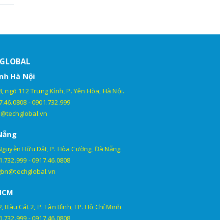
HGLOBAL
nh Hà Nội
, ngõ 112 Trung Kính, P. Yên Hòa, Hà Nội.
7.46.0808
-
0901.732.999
@techglobal.vn
Nẵng
Nguyễn Hữu Dật, P. Hòa Cường, Đà Nẵng
1.732.999
-
0917.46.0808
gbn@techglobal.vn
HCM
, Bàu Cát 2, P. Tân Bình, TP. Hồ Chí Minh
1.732.999
-
0917.46.0808