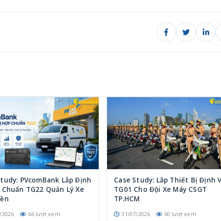
Study: PVcomBank Lắp Định
Case Study: Lắp Thiết Bị Định V
p Chuẩn TG22 Quản Lý Xe
TG01 Cho Đội Xe Máy CSGT
iền
TP.HCM
/2026
66 lượt xem
31/07/2026
60 lượt xem