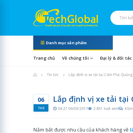
Tìm kiếm s
Danh mục sản phẩm
Trang chủ
Về chúng tôi
Đại lý & đối tác
Trang chủ
Tin tức
Lắp định vị xe tải tại Cẩm Phả Quảng
Lắp định vị xe tải t
06
TH3
04:27 06/03/2017
2.851 lượt xem
4 bìn
Nắm bắt được nhu cầu của khách hàng về
l