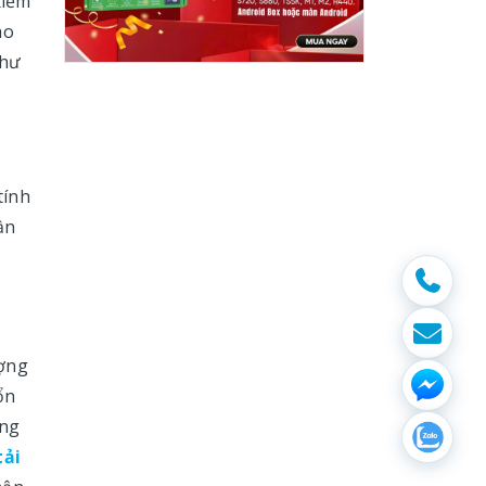
Kiểm
ho
như
tính
ần
.
ượng
ổn
ông
tải