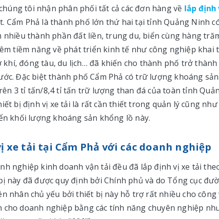
húng tôi nhận phân phối tất cả các đơn hàng về
lắp định 
. Cẩm Phả là thành phố lớn thứ hai tại tỉnh Quảng Ninh c
m nhiều thành phần đất liền, trung du, biển cùng hàng tră
hêm tiềm năng về phát triển kinh tế như công nghiệp khai 
cơ khí, đóng tàu, du lịch… đã khiến cho thành phố trở thành
nước. Đặc biệt thành phố Cẩm Phả có trữ lượng khoáng sả
trên 3 tỉ tấn/8,4 tỉ tấn trữ lượng than đá của toàn tỉnh Quả
ết bị định vị xe tải là rất cần thiết trong quản lý cũng như
yển khối lượng khoáng sản khổng lồ này.
vị xe tải tại Cẩm Phả với các doanh nghiệp
h nghiệp kinh doanh vận tải đều đã lắp định vị xe tải the
 bị này đã được quy định bởi Chính phủ và do Tổng cục đư
n nhân chủ yếu bởi thiết bị này hỗ trợ rất nhiều cho công 
nh cho doanh nghiệp bằng các tính năng chuyên nghiệp nh