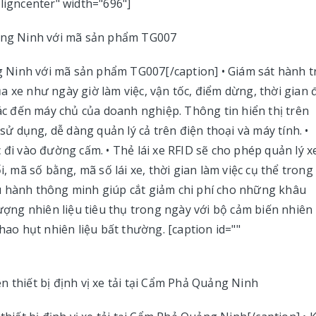
ligncenter" width="696"]
ng Ninh với mã sản phẩm TG007[/caption] • Giám sát hành t
a xe như ngày giờ làm việc, vận tốc, điểm dừng, thời gian
xác đến máy chủ của doanh nghiệp. Thông tin hiển thị trên
 dụng, dễ dàng quản lý cả trên điện thoại và máy tính. •
 đi vào đường cấm. • Thẻ lái xe RFID sẽ cho phép quản lý x
i, mã số bằng, mã số lái xe, thời gian làm việc cụ thể trong
u hành thông minh giúp cắt giảm chi phí cho những khâu
lượng nhiên liệu tiêu thụ trong ngày với bộ cảm biến nhiên 
hao hụt nhiên liệu bất thường. [caption id=""