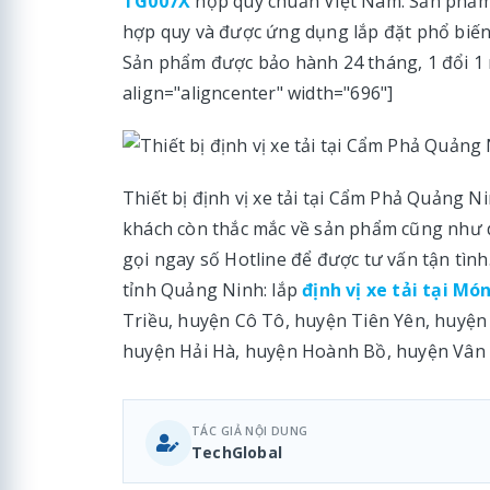
TG007X
hợp quy chuẩn Việt Nam. Sản phẩm
hợp quy và được ứng dụng lắp đặt phổ biến t
Sản phẩm được bảo hành 24 tháng, 1 đổi 1 nế
align="aligncenter" width="696"]
Thiết bị định vị xe tải tại Cẩm Phả Quảng 
khách còn thắc mắc về sản phẩm cũng như 
gọi ngay số Hotline để được tư vấn tận tình.
tỉnh Quảng Ninh: lắp
định vị xe tải tại Mó
Triều, huyện Cô Tô, huyện Tiên Yên, huyện
huyện Hải Hà, huyện Hoành Bồ, huyện Vân
TÁC GIẢ NỘI DUNG
TechGlobal