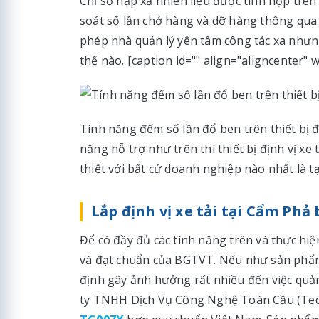
Chỉ số nạp xả nhiên liệu được tính hợp trên 
soát số lần chở hàng và dỡ hàng thông qua
phép nhà quản lý yên tâm công tác xa nhưng
thế nào. [caption id="" align="aligncenter" 
Tính năng đếm số lần đổ ben trên thiết bị đ
năng hỗ trợ như trên thì thiết bị định vị xe
thiết với bất cứ doanh nghiệp nào nhất là 
Lắp định vị xe tải tại Cẩm Phả
Để có đầy đủ các tính năng trên và thực hiện 
và đạt chuẩn của BGTVT. Nếu như sản phẩm
định gây ảnh hưởng rất nhiều đến việc quản
ty TNHH Dịch Vụ Công Nghệ Toàn Cầu (Tech