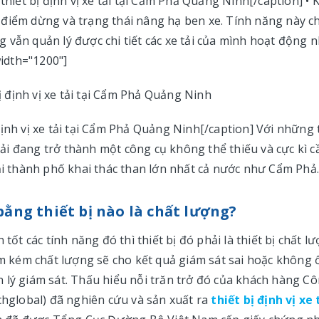
thiết bị định vị xe tải tại Cẩm Phả Quảng Ninh[/caption] • 
 điểm dừng và trạng thái nâng hạ ben xe. Tính năng này c
 vẫn quản lý được chi tiết các xe tải của mình hoạt động 
width="1200"]
ịnh vị xe tải tại Cẩm Phả Quảng Ninh[/caption] Với những 
 tải đang trở thành một công cụ không thể thiếu và cực kì c
tại thành phố khai thác than lớn nhất cả nước như Cẩm Phả
 bằng thiết bị nào là chất lượng?
tốt các tính năng đó thì thiết bị đó phải là thiết bị chất l
 kém chất lượng sẽ cho kết quả giám sát sai hoặc không 
 lý giám sát. Thấu hiểu nỗi trăn trở đó của khách hàng C
global) đã nghiên cứu và sản xuất ra
thiết bị định vị xe 