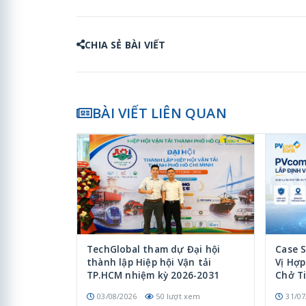
CHIA SẺ BÀI VIẾT
BÀI VIẾT LIÊN QUAN
TechGlobal tham dự Đại hội
Case 
thành lập Hiệp hội Vận tải
Vị Hợ
TP.HCM nhiệm kỳ 2026-2031
Chở T
03/08/2026
50 lượt xem
31/07