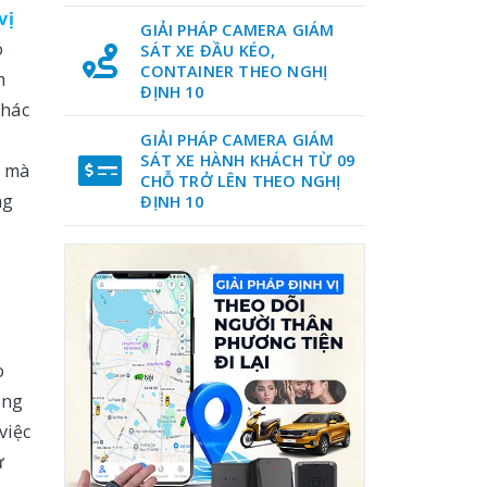
vị
GIẢI PHÁP CAMERA GIÁM
ó
SÁT XE ĐẦU KÉO,
CONTAINER THEO NGHỊ
m
ĐỊNH 10
thác
GIẢI PHÁP CAMERA GIÁM
SÁT XE HÀNH KHÁCH TỪ 09
n mà
CHỖ TRỞ LÊN THEO NGHỊ
ng
ĐỊNH 10
o
ờng
việc
ư