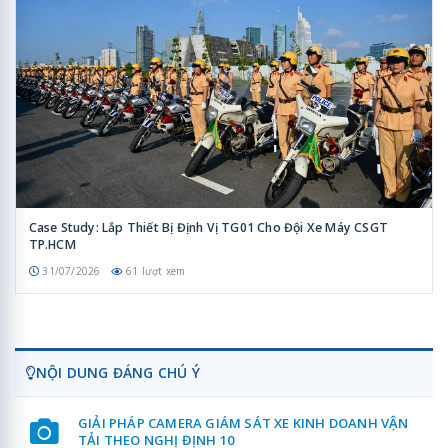
Case Study: Lắp Thiết Bị Định Vị TG01 Cho Đội Xe Máy CSGT
TP.HCM
31/07/2026
61 lượt xem
NỘI DUNG ĐÁNG CHÚ Ý
GIẢI PHÁP CAMERA GIÁM SÁT XE KINH DOANH VẬN
TẢI THEO NGHỊ ĐỊNH 10