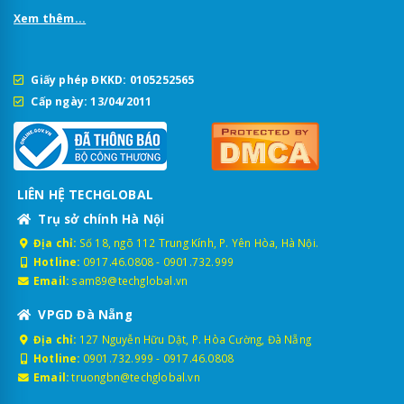
Xem thêm...
Giấy phép ĐKKD: 0105252565
Cấp ngày: 13/04/2011
LIÊN HỆ TECHGLOBAL
Trụ sở chính Hà Nội
Địa chỉ:
Số 18, ngõ 112 Trung Kính, P. Yên Hòa, Hà Nội.
Hotline:
0917.46.0808
-
0901.732.999
Email:
sam89@techglobal.vn
VPGD Đà Nẵng
Địa chỉ:
127 Nguyễn Hữu Dật, P. Hòa Cường, Đà Nẵng
Hotline:
0901.732.999
-
0917.46.0808
Email:
truongbn@techglobal.vn