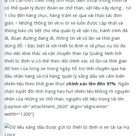
lý chỉ cần một chiếc máy tính hoặc điện thoại thông minh là
có thể quản lý được đoàn xe chở than, vật liệu xây dựng… từ
1 cho đến hàng chục, hàng trăm xe qua vài thao tác đơn
giản. • Những thông tin về vị trí xe luôn được cập nhật và
thông báo chi tiết cho nhà quản lý về vận tốc, hành trình đã
đi, đoạn đường đang đi, thông tin về số lần và thời gian
dừng đỗ. • Đặc biệt là với thiết bị định vị sẽ phục vụ tối đa
cho việc khai thác và vận chuyển than tại Quảng Ninh bởi
thiết bị định vị có thể theo dõi chính xác số lần và thời gian
đổ ben của từng xe trong ngày; hỗ trợ tính chuyến qua hai
đầu nhận hàng và trả hàng; quản lý xăng dầu với cảm biến
nhiên liệu theo thời gian thực
chính xác lên đến 97%
. Ngăn
chặn tuyệt đối tình trạng hao hụt nhiên liệu không rõ nguyên
nhân của những xe chở than, nguyên vật liệu trọng tải lớn.
[caption id="attachment_2620" align="aligncenter"
width="1200"]