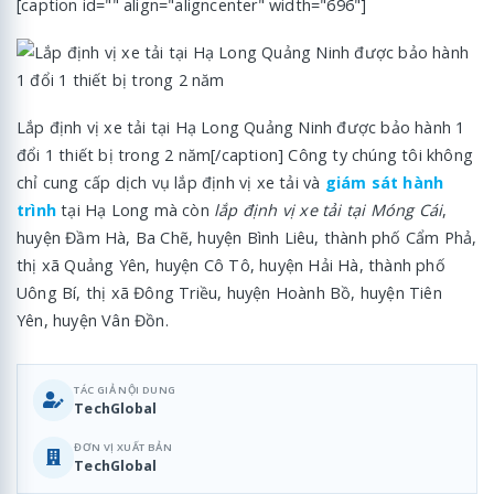
[caption id="" align="aligncenter" width="696"]
Lắp định vị xe tải tại Hạ Long Quảng Ninh được bảo hành 1
đổi 1 thiết bị trong 2 năm[/caption] Công ty chúng tôi không
chỉ cung cấp dịch vụ lắp định vị xe tải và
giám sát hành
trình
tại Hạ Long mà còn
lắp định vị xe tải tại Móng Cái
,
huyện Đầm Hà, Ba Chẽ, huyện Bình Liêu, thành phố Cẩm Phả,
thị xã Quảng Yên, huyện Cô Tô, huyện Hải Hà, thành phố
Uông Bí, thị xã Đông Triều, huyện Hoành Bồ, huyện Tiên
Yên, huyện Vân Đồn.
TÁC GIẢ NỘI DUNG
TechGlobal
ĐƠN VỊ XUẤT BẢN
TechGlobal