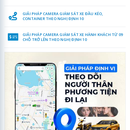
GIẢI PHÁP CAMERA GIÁM SÁT XE ĐẦU KÉO,
CONTAINER THEO NGHỊ ĐỊNH 10
GIẢI PHÁP CAMERA GIÁM SÁT XE HÀNH KHÁCH TỪ 09
CHỖ TRỞ LÊN THEO NGHỊ ĐỊNH 10