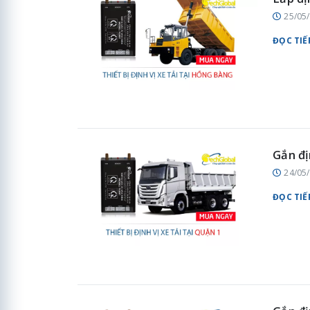
25/05
ĐỌC TIẾ
Gắn đị
24/05
ĐỌC TIẾ