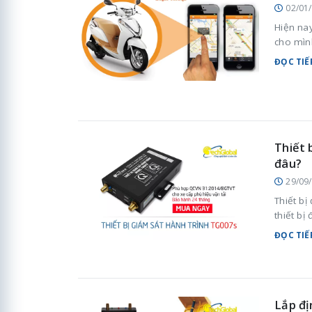
02/01
Hiện nay
cho mình
ĐỌC TIẾ
Thiết 
đâu?
29/09
Thiết bị
thiết b
ĐỌC TIẾ
Lắp đị