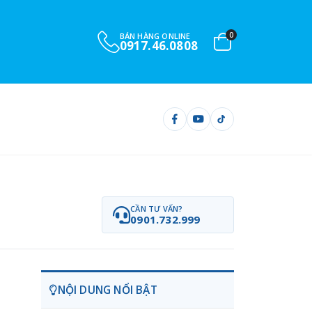
0
BÁN HÀNG ONLINE
0917.46.0808
CẦN TƯ VẤN?
0901.732.999
NỘI DUNG NỔI BẬT