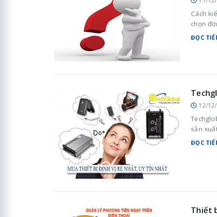
11/12
Cách kiể
chọn đơn
ĐỌC TIẾ
Techgl
12/12
Techglob
sản xuất
ĐỌC TIẾ
Thiết 