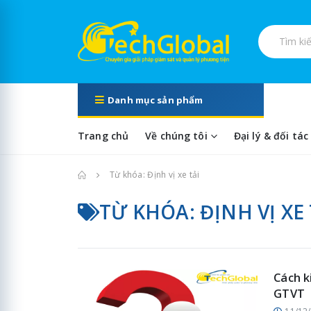
Tìm kiếm s
Danh mục sản phẩm
Trang chủ
Về chúng tôi
Đại lý & đối tác
Trang chủ
Từ khóa: Định vị xe tải
TỪ KHÓA: ĐỊNH VỊ XE 
Cách k
GTVT