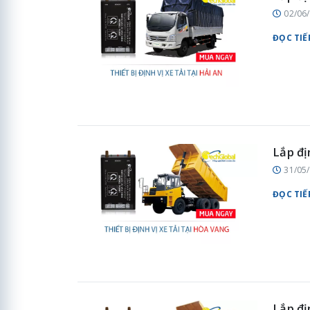
02/06
ĐỌC TIẾ
Lắp đị
31/05
ĐỌC TIẾ
Lắp đị