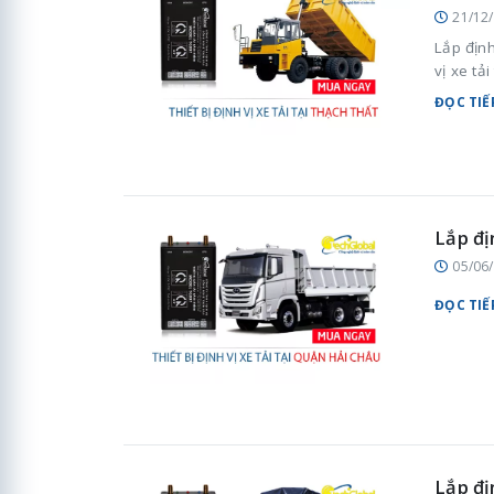
21/12
Lắp định
vị xe tả
ĐỌC TIẾ
Lắp đị
05/06
ĐỌC TIẾ
Lắp đị