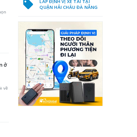
LẮP ĐỊNH VỊ XE TẢI TẠI
QUẬN HẢI CHÂU ĐÀ NẴNG
chọn
n ở
ỏi về