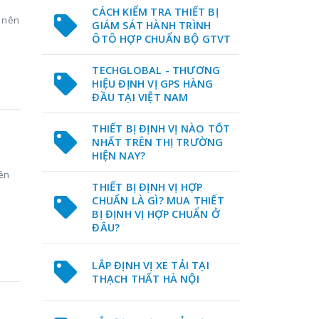
CÁCH KIỂM TRA THIẾT BỊ
h nên
GIÁM SÁT HÀNH TRÌNH
ÔTÔ HỢP CHUẨN BỘ GTVT
TECHGLOBAL - THƯƠNG
HIỆU ĐỊNH VỊ GPS HÀNG
ĐẦU TẠI VIỆT NAM
THIẾT BỊ ĐỊNH VỊ NÀO TỐT
NHẤT TRÊN THỊ TRƯỜNG
HIỆN NAY?
yên
THIẾT BỊ ĐỊNH VỊ HỢP
CHUẨN LÀ GÌ? MUA THIẾT
BỊ ĐỊNH VỊ HỢP CHUẨN Ở
ĐÂU?
LẮP ĐỊNH VỊ XE TẢI TẠI
THẠCH THẤT HÀ NỘI