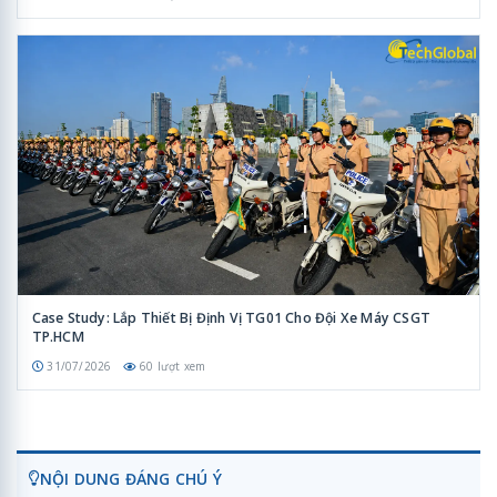
Case Study: Lắp Thiết Bị Định Vị TG01 Cho Đội Xe Máy CSGT
TP.HCM
31/07/2026
60 lượt xem
NỘI DUNG ĐÁNG CHÚ Ý