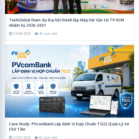
TechGlobal tham dự Đại hội thành lập Hiệp hội Vận tải TP.HCM
nhiệm kỳ 2026-2031
03/08/2026
49 lượt xem
Case Study: PVcomBank Lắp Định Vị Hợp Chuẩn TG22 Quản Lý Xe
Chở Tiền
31/07/2026
65 lượt xem