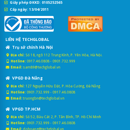
Giấy phép ĐKKD: 0105252565
Cấp ngày: 13/04/2011
LIÊN HỆ TECHGLOBAL
Trụ sở chính Hà Nội
Địa chỉ:
Số 18, ngõ 112 Trung Kính, P. Yên Hòa, Hà Nội.
Hotline:
0917.46.0808
-
0901.732.999
Email:
sam89@techglobal.vn
VPGD Đà Nẵng
Địa chỉ:
127 Nguyễn Hữu Dật, P. Hòa Cường, Đà Nẵng
Hotline:
0901.732.999
-
0917.46.0808
Email:
truongbn@techglobal.vn
VPGD TP.HCM
Địa chỉ:
Số 52, Bàu Cát 2, P. Tân Bình, TP. Hồ Chí Minh
Hotline:
0901.732.999
-
0917.46.0808
Email:
dohoang@techglobal.vn