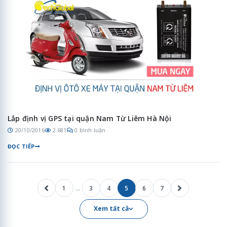
Lắp định vị GPS tại quận Nam Từ Liêm Hà Nội
20/10/2016
2.681
0 bình luận
ĐỌC TIẾP
…
1
3
4
5
6
7
Xem tất cả