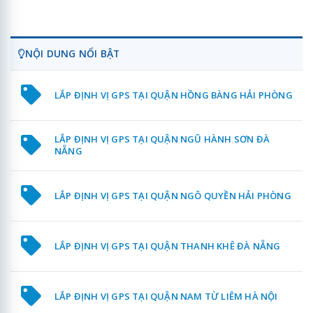
NỘI DUNG NỔI BẬT
LẮP ĐỊNH VỊ GPS TẠI QUẬN HỒNG BÀNG HẢI PHÒNG
LẮP ĐỊNH VỊ GPS TẠI QUẬN NGŨ HÀNH SƠN ĐÀ
NẴNG
LẮP ĐỊNH VỊ GPS TẠI QUẬN NGÔ QUYỀN HẢI PHÒNG
LẮP ĐỊNH VỊ GPS TẠI QUẬN THANH KHÊ ĐÀ NẴNG
LẮP ĐỊNH VỊ GPS TẠI QUẬN NAM TỪ LIÊM HÀ NỘI