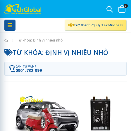
0
Trở thành đại lý TechGlobal
Trang chủ
Từ khóa: Định vị nhiêu nhỏ
TỪ KHÓA: ĐỊNH VỊ NHIÊU NHỎ
CẦN TƯ VẤN?
0901.732.999