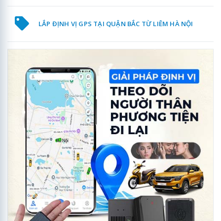
LẮP ĐỊNH VỊ GPS TẠI QUẬN BẮC TỪ LIÊM HÀ NỘI