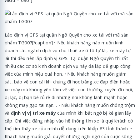
width="696"]
Lắp định vị GPS tại quận Ngô Quyền cho xe tải với mã sản
phẩm TG007[/caption] • Nếu khách hàng nào muốn kinh
doanh các ngành dịch vụ cho thuê xe ô tô tự lái, xe máy tự
lái thì đều nên lắp định vị GPS. Tại quận Ngô Quyền thì rất
nhiều các cơ sở kinh doanh dịch vụ này đã lắp để giúp công
việc của mình hiệu quả hơn. • Nếu khách hàng muốn giám
sát, bảo vệ con cái khi chúng đi học bằng xe đạp điện hoặc
xe máy mà không yên tâm về việc con thường xuyên đi chơi,
bị lạc, bị bạn bè rủ rê đi những nơi không lành mạnh hoặc
không may gặp tai nạn… • Nếu khách hàng muốn chống trộm
và
định vị vị trí xe máy
của mình khi bất ngờ bị kẻ gian lấy
cắp. Chỉ việc đăng nhập vào hệ thống tìm xe là quý khách có
thể tìm thấy xe của mình dễ dàng trên khắp 63 tỉnh thành. •
Khách hàng muốn giải quyết những nghi ngờ của cuộc sống