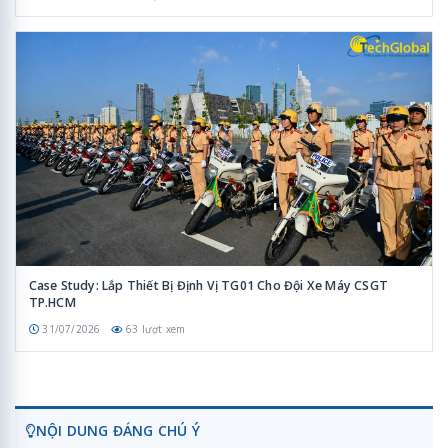
Case Study: Lắp Thiết Bị Định Vị TG01 Cho Đội Xe Máy CSGT
TP.HCM
31/07/2026
63 lượt xem
NỘI DUNG ĐÁNG CHÚ Ý