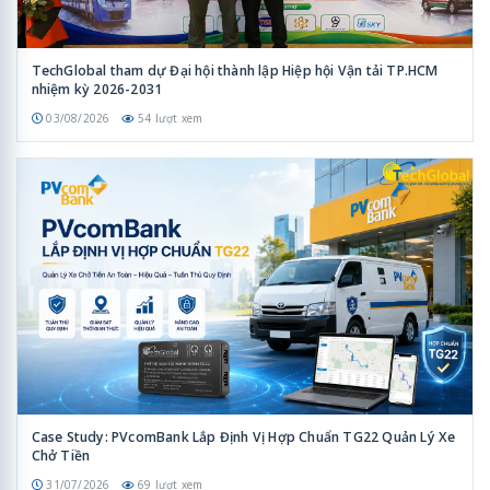
TechGlobal tham dự Đại hội thành lập Hiệp hội Vận tải TP.HCM
nhiệm kỳ 2026-2031
03/08/2026
54 lượt xem
Case Study: PVcomBank Lắp Định Vị Hợp Chuẩn TG22 Quản Lý Xe
Chở Tiền
31/07/2026
69 lượt xem