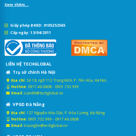
Xem thêm...
Giấy phép ĐKKD: 0105252565
Cấp ngày: 13/04/2011
LIÊN HỆ TECHGLOBAL
Trụ sở chính Hà Nội
Địa chỉ:
Số 18, ngõ 112 Trung Kính, P. Yên Hòa, Hà Nội.
Hotline:
0917.46.0808
-
0901.732.999
Email:
sam89@techglobal.vn
VPGD Đà Nẵng
Địa chỉ:
127 Nguyễn Hữu Dật, P. Hòa Cường, Đà Nẵng
Hotline:
0901.732.999
-
0917.46.0808
Email:
truongbn@techglobal.vn