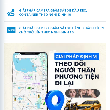
GIẢI PHÁP CAMERA GIÁM SÁT XE ĐẦU KÉO,
CONTAINER THEO NGHỊ ĐỊNH 10
GIẢI PHÁP CAMERA GIÁM SÁT XE HÀNH KHÁCH TỪ 09
CHỖ TRỞ LÊN THEO NGHỊ ĐỊNH 10