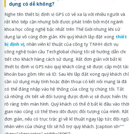
dụng có dễ không?
Nghe tên thiết bị định vị GPS có vẻ xa lạ với nhiều người và
rất khó tiếp cận nhưng bởi được phát triển bởi một ngành
khoa học công nghệ bậc nhất trên Thế Giới nhưng khi sử
dụng lại vô cùng đơn giản. Khi quý khách lắp đặt xong
thiết
bị định vị
, nhân viên kĩ thuật của công ty TNHH dịch vụ
công nghệ toàn cầu Techglobal chúng tôi sẽ hướng dẫn chi
tiết cho khách hàng cách sử dụng. Rất đơn giản với bất kì
thiết bị định vị GPS nào quý khách cũng sẽ được cấp một tài
khoản bao gồm tên và ID. Sau khi lắp đặt xong quý khách chỉ
cần sử dụng máy tính hoặc điện thoại có kết nối mạng là đã
có thể đăng nhập vào hệ thống của công ty chúng tôi. Tất
cả những chi tiết về đối tượng được định vị sẽ được hiển thị
rõ ràng trên màn hình. Quý khách có thể ở bất kì đâu vào thời
gian nào cũng có thể theo dõi được đối tượng của mình. Rất
đơn giản, nếu có trục trặc gì về kĩ thuật ngay lập tức đội ngũ
nhân viên của chúng tôi sẽ hỗ trợ quý khách. [caption id=""
align="aligncenter" width="696"]