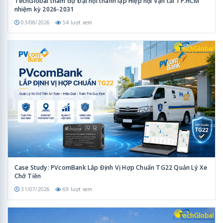
TechGlobal tham dự Đại hội thành lập Hiệp hội Vận tải TP.HCM
nhiệm kỳ 2026-2031
03/08/2026
54 lượt xem
Case Study: PVcomBank Lắp Định Vị Hợp Chuẩn TG22 Quản Lý Xe
Chở Tiền
31/07/2026
69 lượt xem