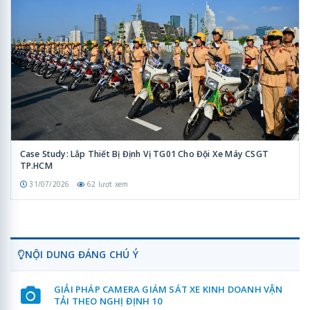
Case Study: Lắp Thiết Bị Định Vị TG01 Cho Đội Xe Máy CSGT
TP.HCM
31/07/2026
62 lượt xem
NỘI DUNG ĐÁNG CHÚ Ý
GIẢI PHÁP CAMERA GIÁM SÁT XE KINH DOANH VẬN
TẢI THEO NGHỊ ĐỊNH 10