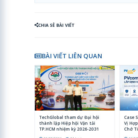
CHIA SẺ BÀI VIẾT
BÀI VIẾT LIÊN QUAN
TechGlobal tham dự Đại hội
Case 
thành lập Hiệp hội Vận tải
Vị Hợ
TP.HCM nhiệm kỳ 2026-2031
Chở T