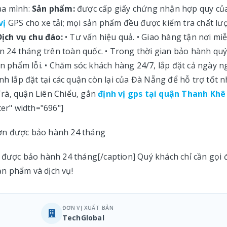
ủa mình:
Sản phẩm:
được cấp giấy chứng nhận hợp quy củ
vị
GPS cho xe tải; mọi sản phẩm đều được kiểm tra chất lư
Dịch vụ chu đáo:
• Tư vấn hiệu quả. • Giao hàng tận nơi mi
ến 24 tháng trên toàn quốc. • Trong thời gian bảo hành qu
ản phẩm lỗi. • Chăm sóc khách hàng 24/7, lắp đặt cả ngày n
nh lắp đặt tại các quận còn lại của Đà Nẵng để hỗ trợ tốt n
rà, quận Liên Chiểu, gắn
định vị gps tại quận Thanh Khê
ter" width="696"]
 được bảo hành 24 tháng[/caption] Quý khách chỉ cần gọi 
sản phẩm và dịch vụ!
ĐƠN VỊ XUẤT BẢN
TechGlobal