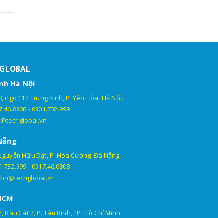
HGLOBAL
nh Hà Nội
, ngõ 112 Trung Kính, P. Yên Hòa, Hà Nội.
7.46.0808
-
0901.732.999
@techglobal.vn
Nẵng
Nguyễn Hữu Dật, P. Hòa Cường, Đà Nẵng
1.732.999
-
0917.46.0808
gbn@techglobal.vn
HCM
, Bàu Cát 2, P. Tân Bình, TP. Hồ Chí Minh