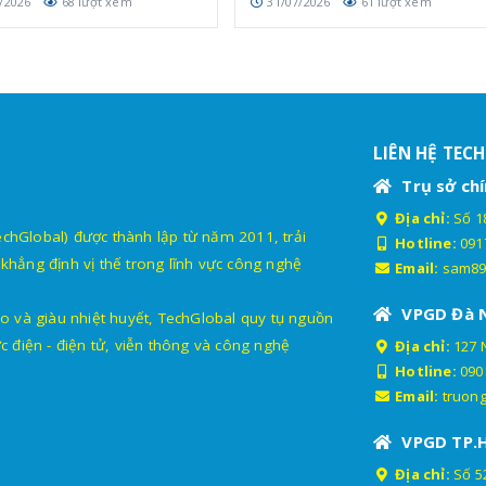
/2026
68 lượt xem
31/07/2026
61 lượt xem
LIÊN HỆ TEC
Trụ sở chí
Địa chỉ:
Số 18
lobal) được thành lập từ năm 2011, trải
Hotline:
091
khẳng định vị thế trong lĩnh vực công nghệ
Email:
sam89
VPGD Đà 
o và giàu nhiệt huyết, TechGlobal quy tụ nguồn
c điện - điện tử, viễn thông và công nghệ
Địa chỉ:
127 
Hotline:
090
Email:
truon
VPGD TP.
Địa chỉ:
Số 52