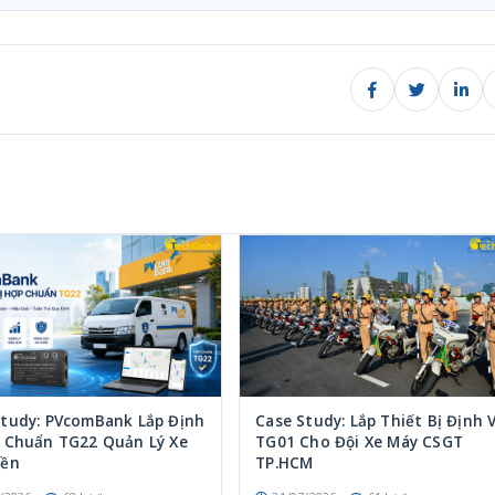
Study: PVcomBank Lắp Định
Case Study: Lắp Thiết Bị Định V
p Chuẩn TG22 Quản Lý Xe
TG01 Cho Đội Xe Máy CSGT
iền
TP.HCM