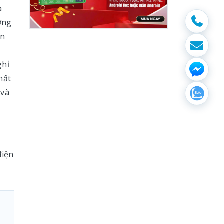
a
ợng
ễn
ý
ghỉ
hất
và
điện