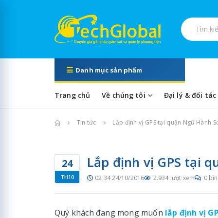
Tìm kiếm s
Danh mục sản phẩm
Trang chủ
Về chúng tôi
Đại lý & đối tác
Trang chủ
Tin tức
Lắp định vị GPS tại quận Ngũ Hành 
Lắp định vị GPS tại
24
TH10
02:34 24/10/2016
2.934 lượt xem
0 bìn
Quý khách đang mong muốn
lắp định vị 