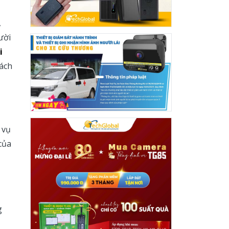
,
ười
i
ách
 vụ
của
g