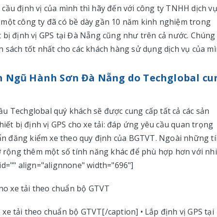
cầu định vị của mình thì hãy đến với công ty TNHH dịch v
 một công ty đã có bề dày gần 10 năm kinh nghiệm trong
 bị định vị GPS tại Đà Nẵng cũng như trên cả nước. Chúng 
h sách tốt nhất cho các khách hàng sử dụng dịch vụ của mì
uận Ngũ Hành Sơn Đà Nẵng do Techglobal cu
ầu Techglobal quý khách sẽ được cung cấp tất cả các sản
hiết bị định vị GPS cho xe tải: đáp ứng yêu cầu quan trọng
huẩn đăng kiểm xe theo quy định của BGTVT. Ngoài những t
mở rộng thêm một số tính năng khác để phù hợp hơn với nh
id="" align="alignnone" width="696"]
xe tải theo chuẩn bộ GTVT[/caption] • Lắp định vị GPS tại