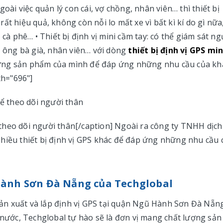
i việc quản lý con cái, vợ chồng, nhân viên… thì thiết bị
ất hiệu quả, không còn nỗi lo mất xe vì bất kì kí do gì nữa
 cà phê… • Thiết bị định vị mini cầm tay: có thể giám sát ng
, ông bà già, nhân viên… với dòng
thiết bị định vị GPS min
hững sản phẩm của mình để đáp ứng những nhu cầu của kh
th="696"]
theo dõi người thân[/caption] Ngoài ra công ty TNHH dịch
hiều thiết bị định vị GPS khác để đáp ứng những nhu cầu 
 Hành Sơn Đà Nẵng của Techglobal
ản xuất và lắp định vị GPS tại quận Ngũ Hành Sơn Đà Nẵn
 nước, Techglobal tự hào sẽ là đơn vị mang chất lượng sản