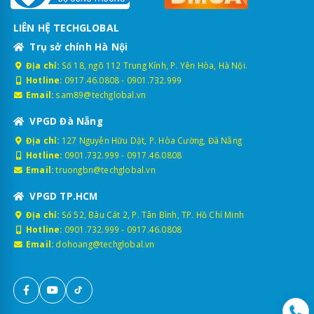
LIÊN HỆ TECHGLOBAL
Trụ sở chính Hà Nội
Địa chỉ:
Số 18, ngõ 112 Trung Kính, P. Yên Hòa, Hà Nội.
Hotline:
0917.46.0808
-
0901.732.999
Email:
sam89@techglobal.vn
VPGD Đà Nẵng
Địa chỉ:
127 Nguyễn Hữu Dật, P. Hòa Cường, Đà Nẵng
Hotline:
0901.732.999
-
0917.46.0808
Email:
truongbn@techglobal.vn
VPGD TP.HCM
Địa chỉ:
Số 52, Bàu Cát 2, P. Tân Bình, TP. Hồ Chí Minh
Hotline:
0901.732.999
-
0917.46.0808
Email:
dohoang@techglobal.vn