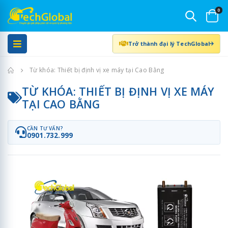
0
Trở thành đại lý TechGlobal
Trang chủ
Từ khóa: Thiết bị định vị xe máy tại Cao Bằng
TỪ KHÓA: THIẾT BỊ ĐỊNH VỊ XE MÁY
TẠI CAO BẰNG
CẦN TƯ VẤN?
0901.732.999