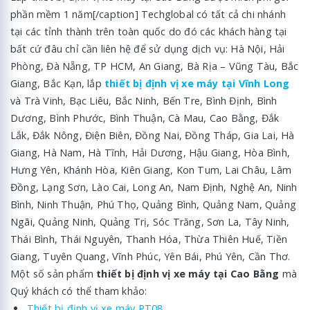
phần mềm 1 năm[/caption] Techglobal có tất cả chi nhánh
tại các tỉnh thành trên toàn quốc do đó các khách hàng tại
bất cứ đâu chỉ cần liên hệ để sử dụng dịch vụ: Hà Nội, Hải
Phòng, Đà Nẵng, TP HCM, An Giang, Bà Rịa – Vũng Tàu, Bắc
Giang, Bắc Kạn, lắp
thiết bị định vị xe máy tại Vĩnh Long
và Trà Vinh, Bạc Liêu, Bắc Ninh, Bến Tre, Bình Định, Bình
Dương, Bình Phước, Bình Thuận, Cà Mau, Cao Bằng, Đắk
Lắk, Đắk Nông, Điện Biên, Đồng Nai, Đồng Tháp, Gia Lai, Hà
Giang, Hà Nam, Hà Tĩnh, Hải Dương, Hậu Giang, Hòa Bình,
Hưng Yên, Khánh Hòa, Kiên Giang, Kon Tum, Lai Châu, Lâm
Đồng, Lạng Sơn, Lào Cai, Long An, Nam Định, Nghệ An, Ninh
Bình, Ninh Thuận, Phú Thọ, Quảng Bình, Quảng Nam, Quảng
Ngãi, Quảng Ninh, Quảng Trị, Sóc Trăng, Sơn La, Tây Ninh,
Thái Bình, Thái Nguyên, Thanh Hóa, Thừa Thiên Huế, Tiền
Giang, Tuyên Quang, Vĩnh Phúc, Yên Bái, Phú Yên, Cần Thơ.
Một số sản phẩm
thiết bị định vị xe máy tại Cao Bằng
mà
Quý khách có thể tham khảo:
Thiết bị định vị xe máy PT08