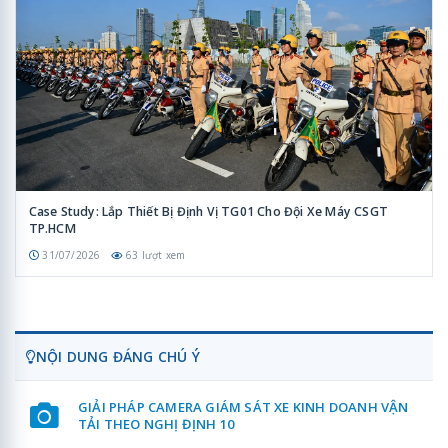
Case Study: Lắp Thiết Bị Định Vị TG01 Cho Đội Xe Máy CSGT
TP.HCM
31/07/2026
63 lượt xem
NỘI DUNG ĐÁNG CHÚ Ý
GIẢI PHÁP CAMERA GIÁM SÁT XE KINH DOANH VẬN
TẢI THEO NGHỊ ĐỊNH 10