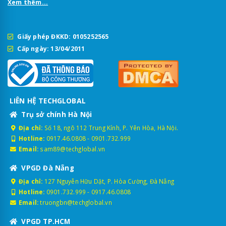
Xem thêm...
Giấy phép ĐKKD: 0105252565
Cấp ngày: 13/04/2011
LIÊN HỆ TECHGLOBAL
Trụ sở chính Hà Nội
Địa chỉ:
Số 18, ngõ 112 Trung Kính, P. Yên Hòa, Hà Nội.
Hotline:
0917.46.0808
-
0901.732.999
Email:
sam89@techglobal.vn
VPGD Đà Nẵng
Địa chỉ:
127 Nguyễn Hữu Dật, P. Hòa Cường, Đà Nẵng
Hotline:
0901.732.999
-
0917.46.0808
Email:
truongbn@techglobal.vn
VPGD TP.HCM