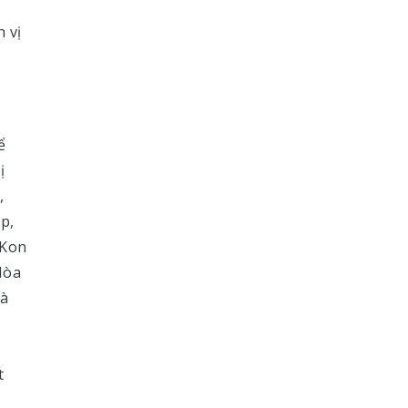
p
h vị
ể
ị
,
p,
 Kon
Hòa
Hà
,
t