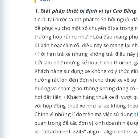
1.
Giải
pháp thiết bị định vị tại Cao Bằng
tự lái tại nước ta rất phát triển bởi người
để phục vụ cho một số chuyển đi xa trong n
trường hợp rủi ro như: • Lừa đảo mang phư
đi bán hoặc cầm cố, điều này sẽ mang lại nh
• Tới hạn trả xe nhưng không trả: điều này g
bởi làm nhỡ những kế hoạch cho thuê xe, gâ
Khách hàng sử dụng xe không có ý thức giữ g
hưởng rất lớn đến đơn vị cho thuê xe về sự 
huống va chạm giao thông không đáng có. 
hơi đắt tiền. • Khách hàng thuê xe đi vượt 
với hợp đồng thuê xe như lái xe không th
Chính vì những lí do trên mà việc sử dụng
t
quan trọng để các đơn vị kinh doanh hiệu q
id="attachment_2245" align="aligncenter" w