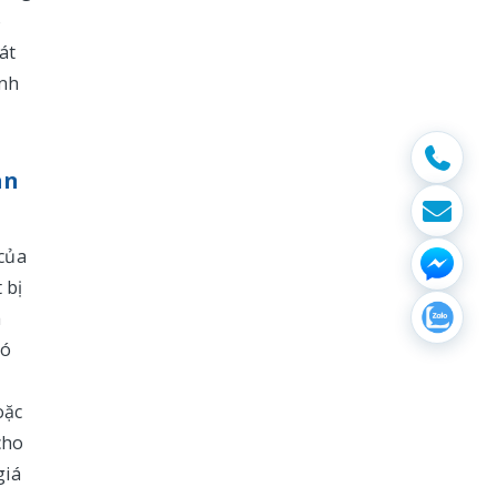
o
át
anh
àn
 của
 bị
a
đó
oặc
cho
giá