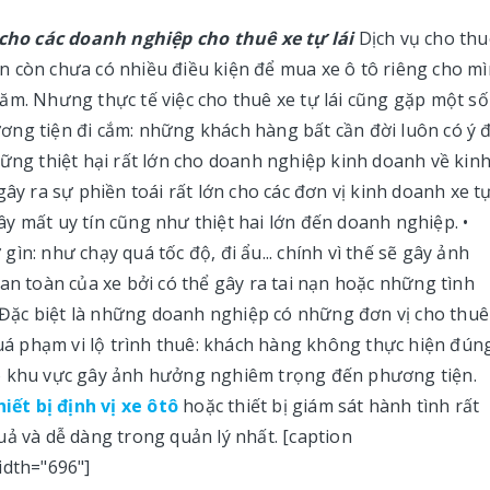
 cho các doanh nghiệp cho thuê xe tự lái
Dịch vụ cho thu
 dân còn chưa có nhiều điều kiện để mua xe ô tô riêng cho m
ăm. Nhưng thực tế việc cho thuê xe tự lái cũng gặp một số
ơng tiện đi cắm: những khách hàng bất cần đời luôn có ý 
ững thiệt hại rất lớn cho doanh nghiệp kinh doanh về kinh
ây ra sự phiền toái rất lớn cho các đơn vị kinh doanh xe tự
y mất uy tín cũng như thiệt hai lớn đến doanh nghiệp. •
ìn: như chạy quá tốc độ, đi ẩu... chính vì thế sẽ gây ảnh
an toàn của xe bởi có thể gây ra tai nạn hoặc những tình
Đặc biệt là những doanh nghiệp có những đơn vị cho thuê
quá phạm vi lộ trình thuê: khách hàng không thực hiện đún
eo khu vực gây ảnh hưởng nghiêm trọng đến phương tiện.
hiết bị định vị xe ôtô
hoặc thiết bị giám sát hành tình rất
uả và dễ dàng trong quản lý nhất. [caption
idth="696"]