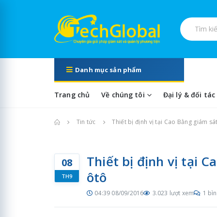
Tìm kiếm s
Danh mục sản phẩm
Trang chủ
Về chúng tôi
Đại lý & đối tác
Trang chủ
Tin tức
Thiết bị định vị tại Cao Bằng giám sá
Thiết bị định vị tại 
08
ôtô
TH9
04:39 08/09/2016
3.023 lượt xem
1 bìn