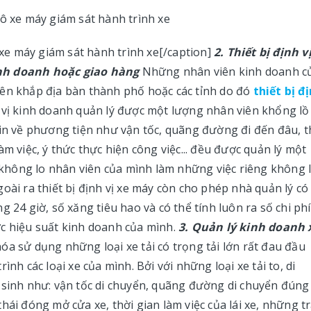
ô xe máy giám sát hành trình xe[/caption]
2. Thiết bị định v
inh doanh hoặc giao hàng
Những nhân viên kinh doanh c
rên khắp địa bàn thành phố hoặc các tỉnh do đó
thiết bị đ
 vị kinh doanh quản lý được một lượng nhân viên khổng lồ
tin về phương tiện như vận tốc, quãng đường đi đến đâu, t
m việc, ý thức thực hiện công việc... đều được quản lý một
sẽ không lo nhân viên của mình làm những việc riêng không
oài ra thiết bị định vị xe máy còn cho phép nhà quản lý có
 24 giờ, số xăng tiêu hao và có thể tính luôn ra số chi phí
ợc hiệu suất kinh doanh của mình.
3. Quản lý kinh doanh 
a sử dụng những loại xe tải có trọng tải lớn rất đau đầu
nh các loại xe của mình. Bởi với những loại xe tải to, di
 sinh như: vận tốc di chuyển, quãng đường di chuyển đúng
hái đóng mở cửa xe, thời gian làm việc của lái xe, những t