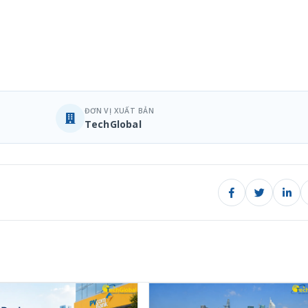
ĐƠN VỊ XUẤT BẢN
TechGlobal