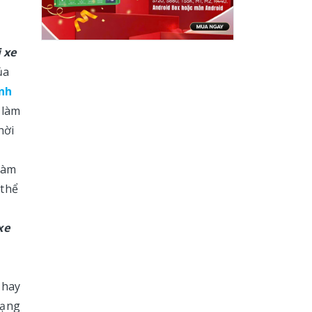
ị xe
ủa
ịnh
 làm
hời
 làm
 thể
xe
 hay
rạng