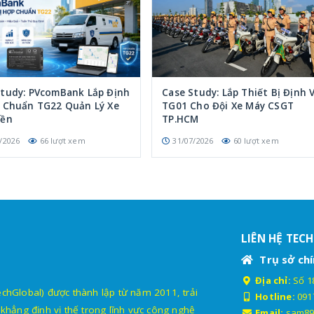
Study: PVcomBank Lắp Định
Case Study: Lắp Thiết Bị Định V
p Chuẩn TG22 Quản Lý Xe
TG01 Cho Đội Xe Máy CSGT
iền
TP.HCM
/2026
66 lượt xem
31/07/2026
60 lượt xem
LIÊN HỆ TEC
Trụ sở chí
Địa chỉ:
Số 18
lobal) được thành lập từ năm 2011, trải
Hotline:
091
khẳng định vị thế trong lĩnh vực công nghệ
Email:
sam89