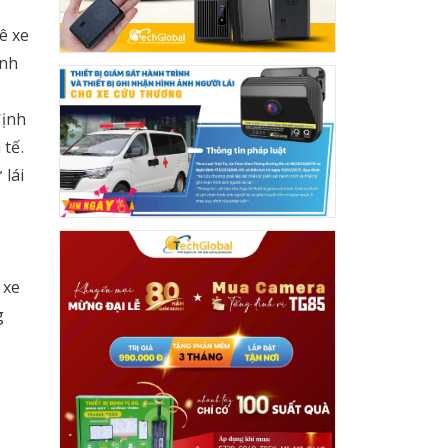
ê xe
ình
định
 tế.
 lái
 xe
g