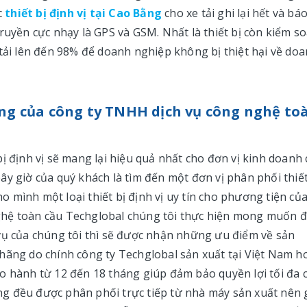
c
thiết bị định vị tại Cao Bằng
cho xe tải ghi lại hết và bá
ruyền cực nhạy là GPS và GSM. Nhất là thiết bị còn kiểm so
 tải lên đến 98% để doanh nghiệp không bị thiệt hại về do
Bằng của công ty TNHH dịch vụ công nghệ to
ị định vị sẽ mang lại hiệu quả nhất cho đơn vị kinh doanh
y giờ của quý khách là tìm đến một đơn vị phân phối thiết
cho mình một loại thiết bị định vị uy tín cho phương tiện củ
ghệ toàn cầu Techglobal chúng tôi thực hiện mong muốn 
vụ của chúng tôi thì sẽ được nhận những ưu điểm về sản
hãng do chính công ty Techglobal sản xuất tại Việt Nam h
o hành từ 12 đến 18 tháng giúp đảm bảo quyền lợi tối đa 
Bằng đều được phân phối trực tiếp từ nhà máy sản xuất nên 