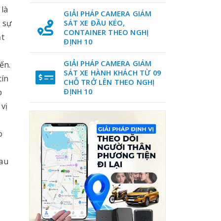
 là
GIẢI PHÁP CAMERA GIÁM
g sự
SÁT XE ĐẦU KÉO,
CONTAINER THEO NGHỊ
ạt
ĐỊNH 10
GIẢI PHÁP CAMERA GIÁM
ến.
SÁT XE HÀNH KHÁCH TỪ 09
tín
CHỖ TRỞ LÊN THEO NGHỊ
p
ĐỊNH 10
vị
o
sau