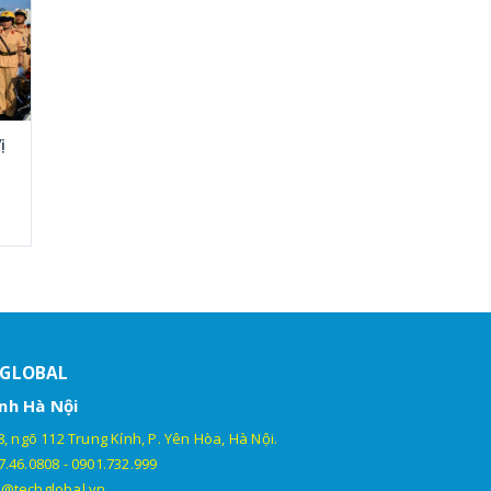
ị
HGLOBAL
nh Hà Nội
, ngõ 112 Trung Kính, P. Yên Hòa, Hà Nội.
7.46.0808
-
0901.732.999
@techglobal.vn