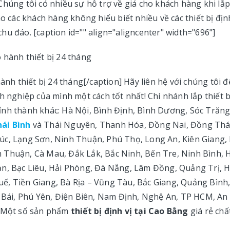
Chúng tôi có nhiều sự hỗ trợ về giá cho khách hàng khi lắ
o các khách hàng không hiểu biết nhiều về các thiết bị địn
u đáo. [caption id="" align="aligncenter" width="696"]
ành thiết bị 24 tháng[/caption] Hãy liên hệ với chúng tôi đ
h nghiệp của mình một cách tốt nhất! Chi nhánh lắp thiết b
c tỉnh thành khác: Hà Nội, Bình Định, Bình Dương, Sóc Trăng
hái Bình
và Thái Nguyên, Thanh Hóa, Đồng Nai, Đồng Thá
úc, Lạng Sơn, Ninh Thuận, Phú Thọ, Long An, Kiên Giang,
 Thuận, Cà Mau, Đắk Lắk, Bắc Ninh, Bến Tre, Ninh Bình, 
ạn, Bạc Liêu, Hải Phòng, Đà Nẵng, Lâm Đồng, Quảng Trị, 
ế, Tiền Giang, Bà Rịa – Vũng Tàu, Bắc Giang, Quảng Bình
ái, Phú Yên, Điện Biên, Nam Định, Nghệ An, TP HCM, An
. Một số sản phẩm
thiết bị định vị tại Cao Bằng
giá rẻ chấ