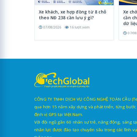
Xe khách, xe hợp đồng từ 8 chỗ
Xe chở
theo NĐ 238 cần lưu ý gì?
cần ch
dữ liệ
07/08/2026
16 lượt xem
07/08
CÔNG TY TNHH DỊCH VỤ CÔNG NGHỆ TOÀN CẦU (TechG
qua hơn 15 năm xây dựng và phát triển, từng bước 
định vị GPS tại Việt Nam.
Với đội ngũ gần 60 nhân sự trẻ, năng động, sáng tạ
nhân lực được đào tạo chuyên sâu trong các lĩnh vự