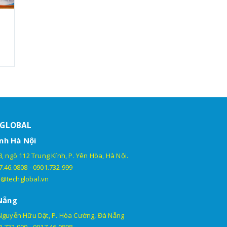
HGLOBAL
nh Hà Nội
, ngõ 112 Trung Kính, P. Yên Hòa, Hà Nội.
7.46.0808
-
0901.732.999
@techglobal.vn
Nẵng
Nguyễn Hữu Dật, P. Hòa Cường, Đà Nẵng
1.732.999
-
0917.46.0808