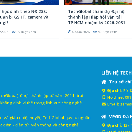
 học sinh theo NĐ 238:
TechGlobal tham dự Đại hội
uẩn bị GSHT, camera và
thành lập Hiệp hội Vận tải
u gì?
TP.HCM nhiệm kỳ 2026-2031
/2026
19 lượt xem
03/08/2026
50 lượt xem
LIÊN HỆ TEC
Trụ sở chí
Địa chỉ:
Số 18
lobal) được thành lập từ năm 2011, trải
Hotline:
091
khẳng định vị thế trong lĩnh vực công nghệ
Email:
sam89
VPGD Đà 
o và giàu nhiệt huyết, TechGlobal quy tụ nguồn
c điện - điện tử, viễn thông và công nghệ
Địa chỉ:
127 
Hotline:
090