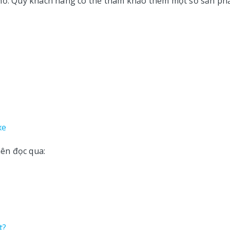
Thơ. Quý khách hàng có thể tham khảo thêm một số sản p
xe
ên đọc qua:
t?