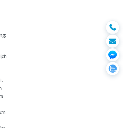
ng;
dịch
i,
h
ừa
Sơn