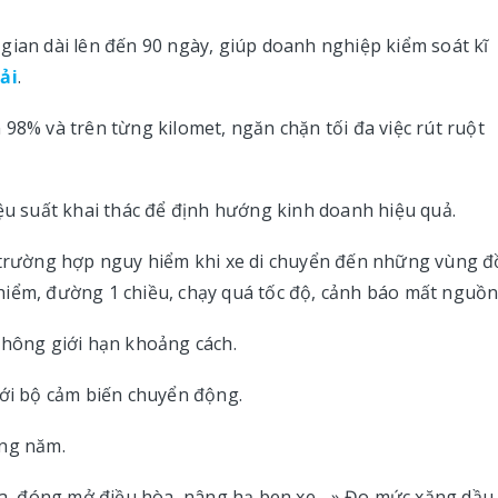
ời gian dài lên đến 90 ngày, giúp doanh nghiệp kiểm soát kĩ
ải
.
98% và trên từng kilomet, ngăn chặn tối đa việc rút ruột
iệu suất khai thác để định hướng kinh doanh hiệu quả.
g trường hợp nguy hiểm khi xe di chuyển đến những vùng đ
iểm, đường 1 chiều, chạy quá tốc độ, cảnh báo mất nguồn.
không giới hạn khoảng cách.
với bộ cảm biến chuyển động.
àng năm.
ửa, đóng mở điều hòa, nâng hạ ben xe... » Đo mức xăng dầu