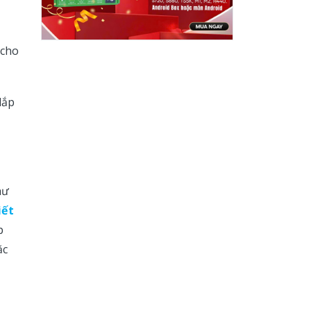
 cho
lắp
hư
iết
p
ặc