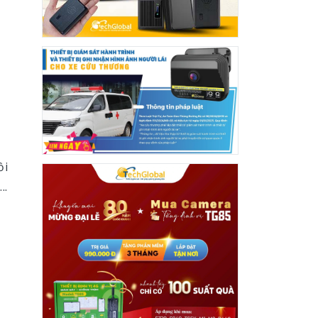
ồi
..
,