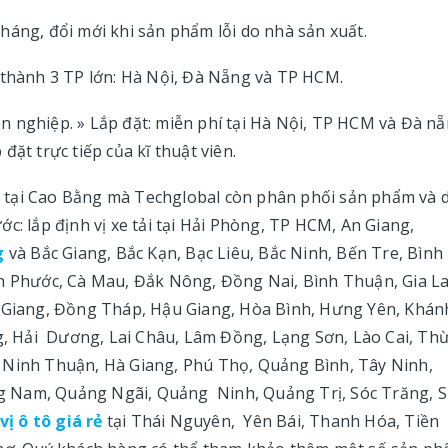
háng, đổi mới khi sản phẩm lỗi do nhà sản xuất.
 thành 3 TP lớn: Hà Nội, Đà Nẵng và TP HCM.
 nghiệp. » Lắp đặt: miễn phí tại Hà Nội, TP HCM và Đà nẵ
ặt trực tiếp của kĩ thuật viên.
tải tại Cao Bằng mà Techglobal còn phân phối sản phẩm và 
c: lắp định vị xe tải tại Hải Phòng, TP HCM, An Giang,
g
và Bắc Giang, Bắc Kạn, Bạc Liêu, Bắc Ninh, Bến Tre, Bình
 Phước, Cà Mau, Đắk Nông, Đồng Nai, Bình Thuận, Gia La
n Giang, Đồng Tháp, Hậu Giang, Hòa Bình, Hưng Yên, Khán
ng, Hải Dương, Lai Châu, Lâm Đồng, Lạng Sơn, Lào Cai, Th
 Ninh Thuận, Hà Giang, Phú Thọ, Quảng Bình, Tây Ninh,
uảng Nam, Quảng Ngãi, Quảng Ninh, Quảng Trị, Sóc Trăng, 
vị ô tô giá rẻ
tại Thái Nguyên, Yên Bái, Thanh Hóa, Tiền