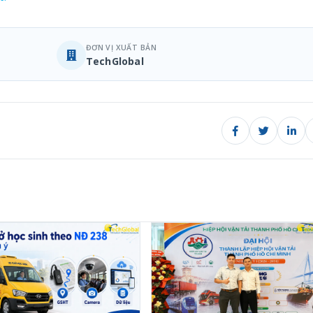
ĐƠN VỊ XUẤT BẢN
TechGlobal