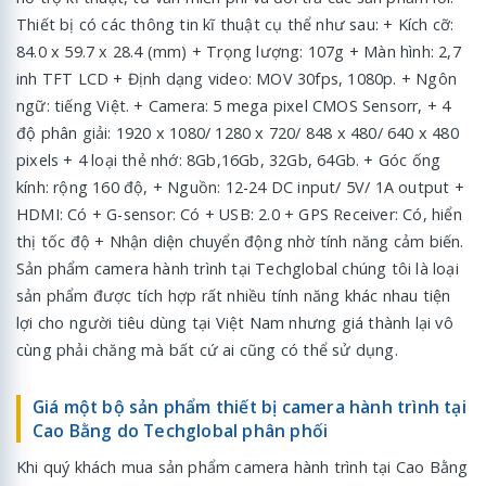
Thiết bị có các thông tin kĩ thuật cụ thể như sau: + Kích cỡ:
84.0 x 59.7 x 28.4 (mm) + Trọng lượng: 107g + Màn hình: 2,7
inh TFT LCD + Định dạng video: MOV 30fps, 1080p. + Ngôn
ngữ: tiếng Việt. + Camera: 5 mega pixel CMOS Sensorr, + 4
độ phân giải: 1920 x 1080/ 1280 x 720/ 848 x 480/ 640 x 480
pixels + 4 loại thẻ nhớ: 8Gb,16Gb, 32Gb, 64Gb. + Góc ống
kính: rộng 160 độ, + Nguồn: 12-24 DC input/ 5V/ 1A output +
HDMI: Có + G-sensor: Có + USB: 2.0 + GPS Receiver: Có, hiển
thị tốc độ + Nhận diện chuyển động nhờ tính năng cảm biến.
Sản phẩm camera hành trình tại Techglobal chúng tôi là loại
sản phẩm được tích hợp rất nhiều tính năng khác nhau tiện
lợi cho người tiêu dùng tại Việt Nam nhưng giá thành lại vô
cùng phải chăng mà bất cứ ai cũng có thể sử dụng.
Giá một bộ sản phẩm thiết bị camera hành trình tại
Cao Bằng do Techglobal phân phối
Khi quý khách mua sản phẩm camera hành trình tại Cao Bằng