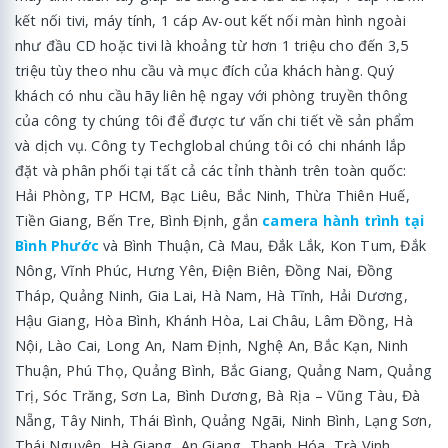
kết nối tivi, máy tính, 1 cáp Av-out kết nối màn hình ngoài
như đầu CD hoặc tivi là khoảng từ hơn 1 triệu cho đến 3,5
triệu tùy theo nhu cầu và mục đích của khách hàng. Quý
khách có nhu cầu hãy liên hệ ngay với phòng truyền thông
của công ty chúng tôi để được tư vấn chi tiết về sản phẩm
và dịch vụ. Công ty Techglobal chúng tôi có chi nhánh lắp
đặt và phân phối tại tất cả các tỉnh thành trên toàn quốc:
Hải Phòng, TP HCM, Bạc Liêu, Bắc Ninh, Thừa Thiên Huế,
Tiền Giang, Bến Tre, Bình Định, gắn
camera hành trình tại
Bình Phước
và Bình Thuận, Cà Mau, Đắk Lắk, Kon Tum, Đắk
Nông, Vĩnh Phúc, Hưng Yên, Điện Biên, Đồng Nai, Đồng
Tháp, Quảng Ninh, Gia Lai, Hà Nam, Hà Tĩnh, Hải Dương,
Hậu Giang, Hòa Bình, Khánh Hòa, Lai Châu, Lâm Đồng, Hà
Nội, Lào Cai, Long An, Nam Định, Nghệ An, Bắc Kạn, Ninh
Thuận, Phú Thọ, Quảng Bình, Bắc Giang, Quảng Nam, Quảng
Trị, Sóc Trăng, Sơn La, Bình Dương, Bà Rịa – Vũng Tàu, Đà
Nẵng, Tây Ninh, Thái Bình, Quảng Ngãi, Ninh Bình, Lạng Sơn,
Thái Nguyên, Hà Giang, An Giang, Thanh Hóa, Trà Vinh,