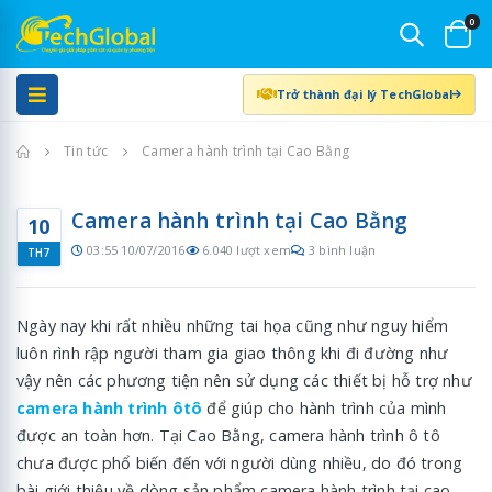
0
Trở thành đại lý TechGlobal
Trang chủ
Tin tức
Camera hành trình tại Cao Bằng
Camera hành trình tại Cao Bằng
10
03:55 10/07/2016
6.040 lượt xem
3 bình luận
TH7
Ngày nay khi rất nhiều những tai họa cũng như nguy hiểm
luôn rình rập người tham gia giao thông khi đi đường như
vậy nên các phương tiện nên sử dụng các thiết bị hỗ trợ như
camera hành trình ôtô
để giúp cho hành trình của mình
được an toàn hơn. Tại Cao Bằng, camera hành trình ô tô
chưa được phổ biến đến với người dùng nhiều, do đó trong
bài giới thiệu về dòng sản phẩm camera hành trình tại cao