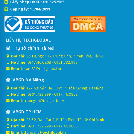
Giấy phép ĐKKD: 0105252565
Cấp ngày: 13/04/2011
LIÊN HỆ TECHGLOBAL
Trụ sở chính Hà Nội
Địa chỉ:
Số 18, ngõ 112 Trung Kính, P. Yên Hòa, Hà Nội.
Hotline:
0917.46.0808
-
0901.732.999
Email:
sam89@techglobal.vn
VPGD Đà Nẵng
Địa chỉ:
127 Nguyễn Hữu Dật, P. Hòa Cường, Đà Nẵng
Hotline:
0901.732.999
-
0917.46.0808
Email:
truongbn@techglobal.vn
VPGD TP.HCM
Địa chỉ:
Số 52, Bàu Cát 2, P. Tân Bình, TP. Hồ Chí Minh
Hotline:
0901.732.999
-
0917.46.0808
Email:
dohoang@techglobal.vn