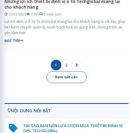
Những lợi ích thiết bị định vị ô tô Techglobal mang lại
cho khách hàng
03/02/2020
1.765
0 bình luận
Lợi ích định vị ô tô TechGlobal mang lại cho khách hàng là rất lớn, giúp
tiết kiệm chi phí quản lý, minh bạch hoá sử dụng ô tô, chống trộm xe,
yên tâm hơn
ĐỌC TIẾP
1
2
Xem tất cả
NỘI DUNG NỔI BẬT
TẠI SAO BẠN NÊN LỰA CHỌN MUA THIẾT BỊ ĐỊNH VỊ
GPS TECHGLOBAL