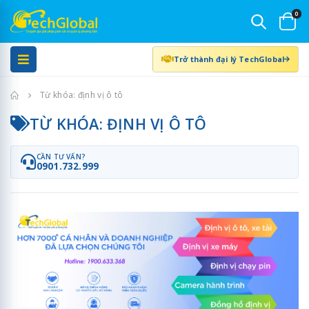
0
Trở thành đại lý TechGlobal
Trang chủ
Từ khóa: định vị ô tô
TỪ KHÓA: ĐỊNH VỊ Ô TÔ
CẦN TƯ VẤN?
0901.732.999