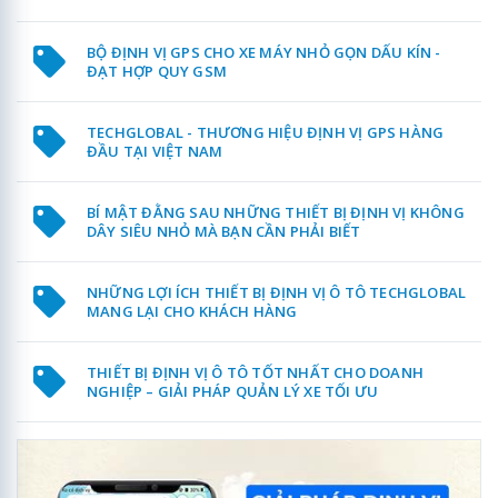
BỘ ĐỊNH VỊ GPS CHO XE MÁY NHỎ GỌN DẤU KÍN -
ĐẠT HỢP QUY GSM
TECHGLOBAL - THƯƠNG HIỆU ĐỊNH VỊ GPS HÀNG
ĐẦU TẠI VIỆT NAM
BÍ MẬT ĐẰNG SAU NHỮNG THIẾT BỊ ĐỊNH VỊ KHÔNG
DÂY SIÊU NHỎ MÀ BẠN CẦN PHẢI BIẾT
NHỮNG LỢI ÍCH THIẾT BỊ ĐỊNH VỊ Ô TÔ TECHGLOBAL
MANG LẠI CHO KHÁCH HÀNG
THIẾT BỊ ĐỊNH VỊ Ô TÔ TỐT NHẤT CHO DOANH
NGHIỆP – GIẢI PHÁP QUẢN LÝ XE TỐI ƯU