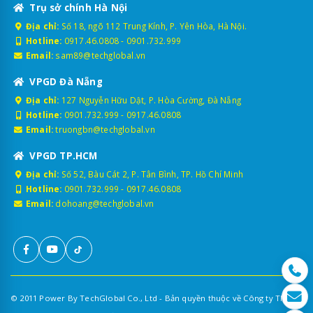
Trụ sở chính Hà Nội
Địa chỉ:
Số 18, ngõ 112 Trung Kính, P. Yên Hòa, Hà Nội.
Hotline:
0917.46.0808
-
0901.732.999
Email:
sam89@techglobal.vn
VPGD Đà Nẵng
Địa chỉ:
127 Nguyễn Hữu Dật, P. Hòa Cường, Đà Nẵng
Hotline:
0901.732.999
-
0917.46.0808
Email:
truongbn@techglobal.vn
VPGD TP.HCM
Địa chỉ:
Số 52, Bàu Cát 2, P. Tân Bình, TP. Hồ Chí Minh
Hotline:
0901.732.999
-
0917.46.0808
Email:
dohoang@techglobal.vn
© 2011 Power By TechGlobal Co., Ltd - Bản quyền thuộc về Công ty TNHH