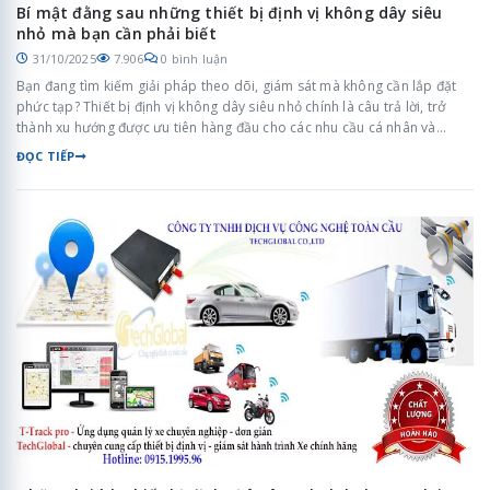
Bí mật đằng sau những thiết bị định vị không dây siêu
nhỏ mà bạn cần phải biết
31/10/2025
7.906
0 bình luận
Bạn đang tìm kiếm giải pháp theo dõi, giám sát mà không cần lắp đặt
phức tạp? Thiết bị định vị không dây siêu nhỏ chính là câu trả lời, trở
thành xu hướng được ưu tiên hàng đầu cho các nhu cầu cá nhân và
doanh nghiệp. Nhưng liệu bạn đã hiểu rõ về công nghệ, tính năng vượt
ĐỌC TIẾP
trội và đặc biệt là cách chọn mua sản phẩm chất lượng cao, bền bỉ?