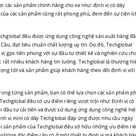
c các sản phẩm chính hãng cho xe như: định vị có dây
ế của các sản phẩm cũng rất phong phú, đem đến sự tiện íc
echglobal đều được ứng dụng công nghệ sản xuất hàng đ
ầu, đạt tiêu chuẩn chất lượng uy tín. Do đó, Techglobal
ị gps tiên phong với sự đầu tư thiết kế và nghiên cứu ch
c rất nhiều khách hàng tin tưởng. Techglobal là thương hi
ượng tốt và sản phẩm giúp khách hàng theo dõi định vị với
trong từng sản phẩm, bạn có thể lựa chọn các sản phẩm p
echglobal đều có ưu điểm riêng vượt trội như: Định vị có
i đầu tư cải tiến và được sử dụng ứng dụng công nghệ hi
 định vị mini có dây Techglobal đáp ứng được nhu cầu ngày
ỗi sản phẩm của Techglobal đều sở hữu những ưu điểm riê
 những đặc điểm cần có ở một thiết bị định vị mà khách h