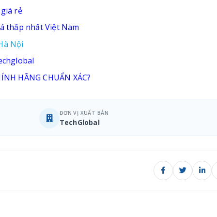
giá rẻ
iá thấp nhất Việt Nam
 Hà Nội
Techglobal
CHÍNH HÃNG CHUẨN XÁC?
ĐƠN VỊ XUẤT BẢN
TechGlobal