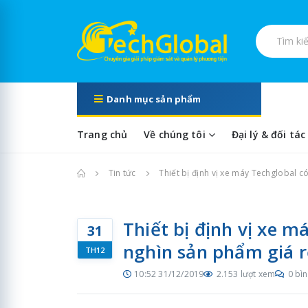
Tìm kiếm s
Danh mục sản phẩm
Trang chủ
Về chúng tôi
Đại lý & đối tác
Trang chủ
Tin tức
Thiết bị định vị xe máy Techglobal c
Thiết bị định vị xe 
31
nghìn sản phẩm giá r
TH12
10:52 31/12/2019
2.153 lượt xem
0 bìn