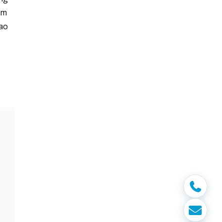
àm
cao