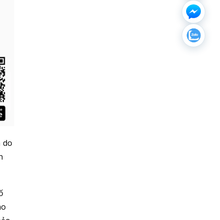
 do
n
ố
ao