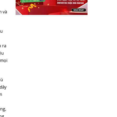
h và
ầu
o ra
ệu
 mọi
hù
 dây
ện
ng,
àng