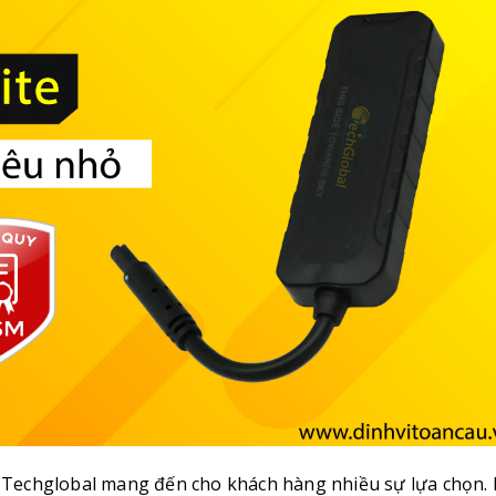
 Techglobal mang đến cho khách hàng nhiều sự lựa chọn.