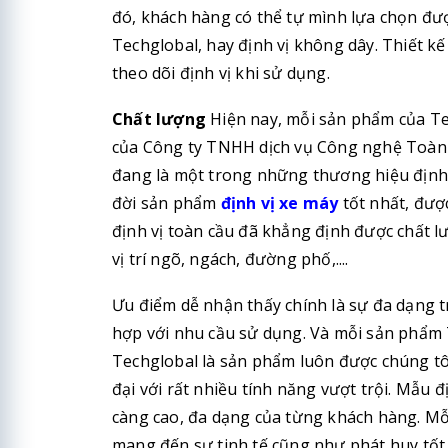
đó, khách hàng có thể tự mình lựa chọn đượ
Techglobal, hay định vị không dây. Thiết k
theo dõi định vị khi sử dụng.
Chất lượng
Hiện nay, mỗi sản phẩm của T
của Công ty TNHH dịch vụ Công nghệ Toàn C
đang là một trong những thương hiệu định v
đời sản phẩm
định vị xe máy
tốt nhất, đượ
định vị toàn cầu đã khẳng định được chất l
vị trí ngõ, ngách, đường phố,....
Ưu điểm dễ nhận thấy chính là sự đa dạng 
hợp với nhu cầu sử dụng. Và mỗi sản phẩm T
Techglobal là sản phẩm luôn được chúng tô
đại với rất nhiều tính năng vượt trội. Mẫu
càng cao, đa dạng của từng khách hàng. M
mang đến sự tinh tế cũng như phát huy tốt