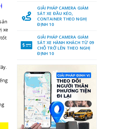
bị
GIẢI PHÁP CAMERA GIÁM
SÁT XE ĐẦU KÉO,
CONTAINER THEO NGHỊ
 sản
ĐỊNH 10
ị xe
GIẢI PHÁP CAMERA GIÁM
tốt
SÁT XE HÀNH KHÁCH TỪ 09
CHỖ TRỞ LÊN THEO NGHỊ
ĐỊNH 10
ây.
iếng
ông