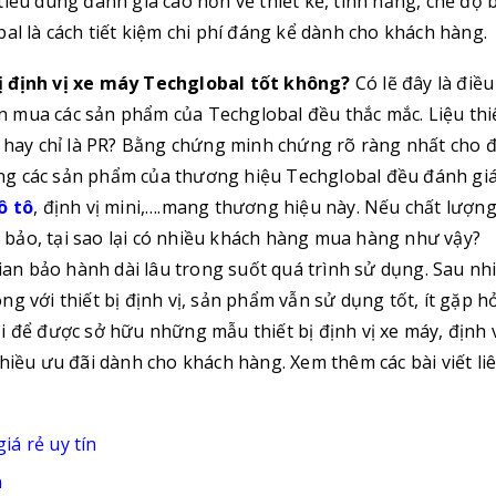
tiêu dùng đánh giá cao hơn về thiết kế, tính năng, chế độ 
al là cách tiết kiệm chi phí đáng kể dành cho khách hàng.
ị định vị xe máy Techglobal tốt không?
Có lẽ đây là điều
 mua các sản phẩm của Techglobal đều thắc mắc. Liệu thi
g hay chỉ là PR? Bằng chứng minh chứng rõ ràng nhất cho 
ng các sản phẩm của thương hiệu Techglobal đều đánh giá
ô tô
, định vị mini,….mang thương hiệu này. Nếu chất lượn
bảo, tại sao lại có nhiều khách hàng mua hàng như vậy?
gian bảo hành dài lâu trong suốt quá trình sử dụng. Sau nh
g với thiết bị định vị, sản phẩm vẫn sử dụng tốt, ít gặp 
i để được sở hữu những mẫu thiết bị định vị xe máy, định v
hiều ưu đãi dành cho khách hàng. Xem thêm các bài viết li
giá rẻ uy tín
n