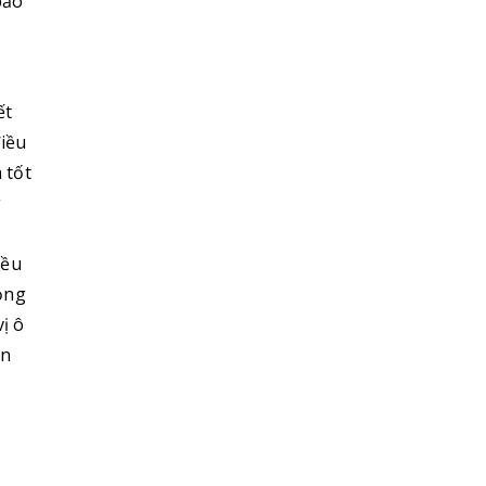
bảo
ết
điều
 tốt
g
iều
hỏng
ị ô
ên