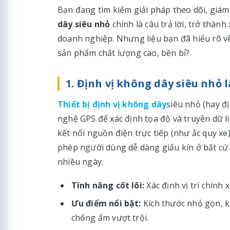
Bạn đang tìm kiếm giải pháp theo dõi, giá
dây siêu nhỏ
chính là câu trả lời, trở thà
doanh nghiệp. Nhưng liệu bạn đã hiểu rõ về
sản phẩm chất lượng cao, bền bỉ?
1. Định vị không dây siêu nhỏ là
Thiết bị định vị không dây
siêu nhỏ (hay đị
nghệ GPS để xác định tọa độ và truyền dữ 
kết nối nguồn điện trực tiếp (như ắc quy xe
phép người dùng dễ dàng giấu kín ở bất cứ đâ
nhiều ngày.
Tính năng cốt lõi:
Xác định vị trí chính 
Ưu điểm nổi bật:
Kích thước nhỏ gọn, k
chống ẩm vượt trội.