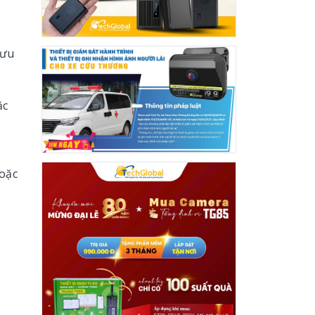
 ưu
ặc
hoặc