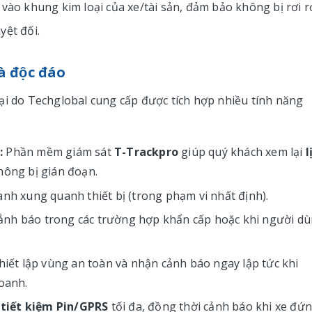
vào khung kim loại của xe/tài sản, đảm bảo không bị rơi r
yệt đối.
 độc đáo
ại do Techglobal cung cấp được tích hợp nhiều tính năng
:
Phần mềm giám sát
T-Trackpro
giúp quý khách xem lại
l
hông bị gián đoạn.
h xung quanh thiết bị (trong phạm vi nhất định).
ảnh báo trong các trường hợp khẩn cấp hoặc khi người d
iết lập vùng an toàn và nhận cảnh báo ngay lập tức khi
oanh.
p
tiết kiệm Pin/GPRS
tối đa, đồng thời cảnh báo khi xe đứ