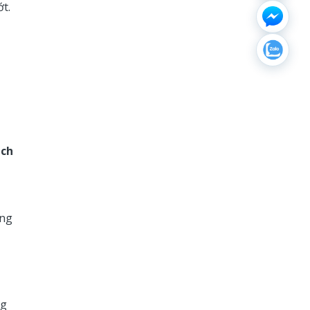
ớt.
ịch
ùng
ng