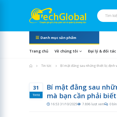
Tìm kiếm s
Danh mục sản phẩm
Trang chủ
Về chúng tôi
Đại lý & đối tác
Trang chủ
Tin tức
Bí mật đằng sau những thiết bị định 
Bí mật đằng sau nhữn
31
mà bạn cần phải biết
TH10
16:53 31/10/2025
7.896 lượt xem
0 bìn