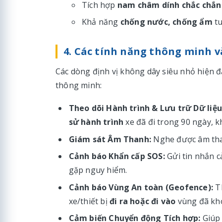
Tích hợp
nam châm dính chắc chắn
Khả năng
chống nước, chống ẩm
tu
4. Các tính năng thông minh và
Các dòng định vị không dây siêu nhỏ hiện đ
thông minh:
Theo dõi Hành trình & Lưu trữ Dữ liệu
sử hành trình
xe đã đi trong 90 ngày, k
Giám sát Âm Thanh:
Nghe được âm than
Cảnh báo Khẩn cấp SOS:
Gửi tin nhắn c
gặp nguy hiểm.
Cảnh báo Vùng An toàn (Geofence):
Th
xe/thiết bị
đi ra hoặc đi vào
vùng đã kh
Cảm biến Chuyển động Tích hợp:
Giú