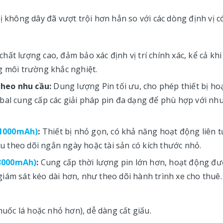
ị không dây đã vượt trội hơn hẳn so với các dòng định vị c
hất lượng cao, đảm bảo xác định vị trí chính xác, kể cả khi
g môi trường khắc nghiệt.
heo nhu cầu:
Dung lượng Pin tối ưu, cho phép thiết bị ho
bal cung cấp các giải pháp pin đa dạng để phù hợp với nh
(1000mAh)
:
Thiết bị nhỏ gọn, có khả năng hoạt động liên t
u theo dõi ngắn ngày hoặc tài sản có kích thước nhỏ.
(3000mAh)
:
Cung cấp thời lượng pin lớn hơn, hoạt động đư
 giám sát kéo dài hơn, như theo dõi hành trình xe cho thuê.
huốc lá hoặc nhỏ hơn), dễ dàng cất giấu.