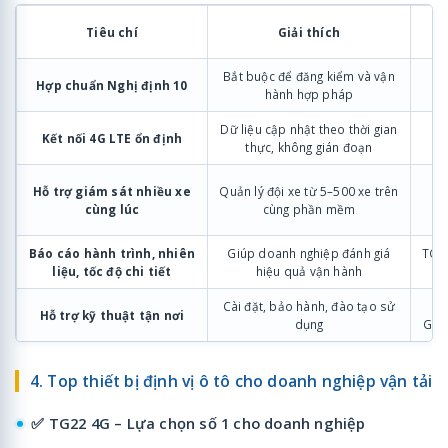
Gợ
Tiêu chí
Giải thích
s
Bắt buộc để đăng kiểm và vận
T
Hợp chuẩn Nghị định 10
hành hợp pháp
Dữ liệu cập nhật theo thời gian
Kết nối 4G LTE ổn định
T
thực, không gián đoạn
Hỗ trợ giám sát nhiều xe
Quản lý đội xe từ 5–500 xe trên
Te
cùng lúc
cùng phần mềm
Báo cáo hành trình, nhiên
Giúp doanh nghiệp đánh giá
TG2
liệu, tốc độ chi tiết
hiệu quả vận hành
Cài đặt, bảo hành, đào tạo sử
Te
Hỗ trợ kỹ thuật tận nơi
dụng
GPS
4. Top thiết bị định vị ô tô cho doanh nghiệp vận tải
✅ TG22 4G – Lựa chọn số 1 cho doanh nghiệp