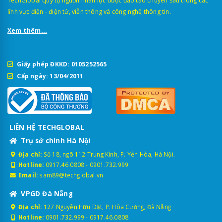
TechGlobal quy tụ nguồn nhân lực được đào tạo chuyên sâu trong các
lĩnh vực điện - điện tử, viễn thông và công nghệ thông tin.
Xem thêm...
Giấy phép ĐKKD: 0105252565
Cấp ngày: 13/04/2011
LIÊN HỆ TECHGLOBAL
Trụ sở chính Hà Nội
Địa chỉ:
Số 18, ngõ 112 Trung Kính, P. Yên Hòa, Hà Nội.
Hotline:
0917.46.0808
-
0901.732.999
Email:
sam89@techglobal.vn
VPGD Đà Nẵng
Địa chỉ:
127 Nguyễn Hữu Dật, P. Hòa Cường, Đà Nẵng
Hotline:
0901.732.999
-
0917.46.0808