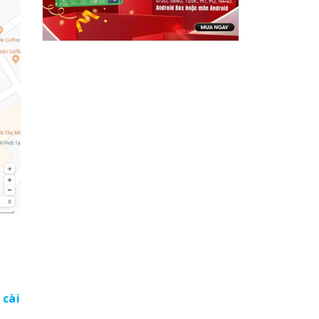
ẽ
cài