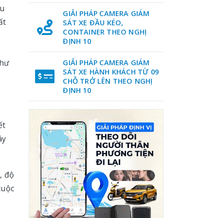
ều
GIẢI PHÁP CAMERA GIÁM
ất
SÁT XE ĐẦU KÉO,
CONTAINER THEO NGHỊ
ĐỊNH 10
như
GIẢI PHÁP CAMERA GIÁM
SÁT XE HÀNH KHÁCH TỪ 09
CHỖ TRỞ LÊN THEO NGHỊ
ĐỊNH 10
ết
áy
, độ
cuộc