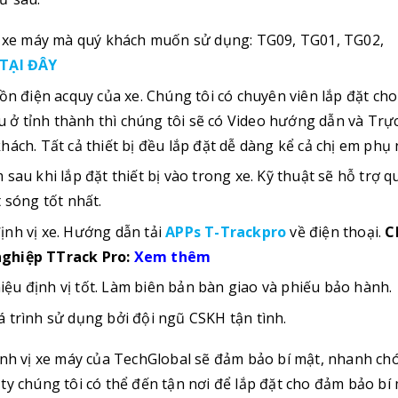
vị xe máy mà quý khách muốn sử dụng: TG09, TG01, TG02,
TẠI ĐÂY
ồn điện acquy của xe. Chúng tôi có chuyên viên lắp đặt cho
ở tỉnh thành thì chúng tôi sẽ có Video hướng dẫn và Trự
ách. Tất cả thiết bị đều lắp đặt dễ dàng kể cả chị em phụ 
sau khi lắp đặt thiết bị vào trong xe. Kỹ thuật sẽ hỗ trợ q
 sóng tốt nhất.
ịnh vị xe. Hướng dẫn tải
APPs T-Trackpro
về điện thoại.
C
nghiệp TTrack Pro:
Xem thêm
 hiệu định vị tốt. Làm biên bản bàn giao và phiếu bảo hành.
 trình sử dụng bởi đội ngũ CSKH tận tình.
ịnh vị xe máy của TechGlobal
sẽ đảm bảo bí mật, nhanh ch
ty chúng tôi có thể đến tận nơi để lắp đặt cho đảm bảo bí