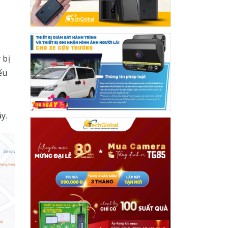
 bị
ếu
g
y.