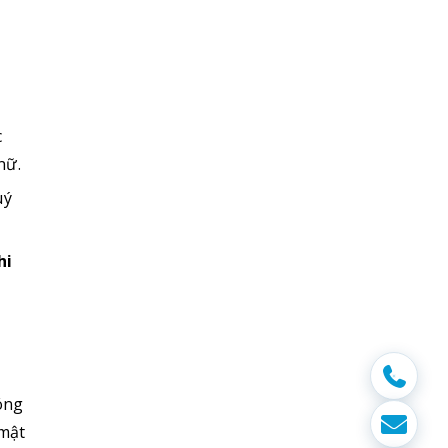
c
nữ.
uý
hi
óng
 mật