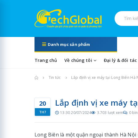
Tìm kiếm s
Danh mục sản phẩm
Trang chủ
Về chúng tôi
Đại lý & đối tác
Trang chủ
Tin tức
Lắp định vị xe máy tại Long Biên Hà 
Lắp định vị xe máy tạ
20
TH7
13:30 20/07/2024
3.703 lượt xem
0 bìn
Long Biên là một quận ngoại thành Hà Nội