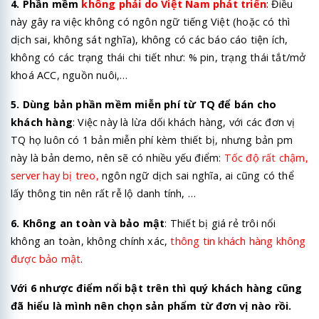
4. Phần mềm
không phải do Việt Nam phát triển
: Điều
này gây ra việc không có ngôn ngữ tiếng Việt (hoặc có thì
dịch sai, không sát nghĩa), không có các báo cáo tiện ích,
không có các trạng thái chi tiết như: % pin, trạng thái tắt/mở
khoá ACC, nguồn nuôi,…
5. Dùng bản phần mềm miễn phí từ TQ để bán cho
khách hàng
: Việc này là lừa dối khách hàng, với các đơn vị
TQ họ luôn có 1 bản miễn phí kèm thiết bị, nhưng bản pm
này là bản demo, nên sẽ có nhiều yếu điểm:
Tốc độ rất chậm,
server hay bị treo,
ngôn ngữ dịch sai nghĩa, ai cũng có thể
lấy thông tin nên rất rễ lộ danh tính, …
6. Không an toàn và bảo mật
: Thiết bị giá rẻ trôi nổi
không an toàn, không chính xác,
thông tin khách hàng không
được bảo mật
.
Với 6 nhược điểm nổi bật trên thì quý khách hàng cũng
đã hiểu là mình nên chọn sản phẩm từ đơn vị nào rồi.