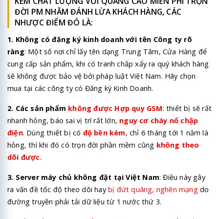
KÉM CHẤT LƯỢNG VỚI QUẢNG CÁO MIỄN PHÍ TRỌN
ĐỜI PM NHẰM ĐÁNH LỪA KHÁCH HÀNG, CÁC
NHƯỢC ĐIỂM ĐÓ LÀ:
1. Không có đăng ký kinh doanh với tên Công ty rõ
ràng
: Một số nơi chỉ lấy tên dạng Trung Tâm, Cửa Hàng để
cung cấp sản phẩm, khi có tranh chấp xẩy ra quý khách hàng
sẽ không được bảo vệ bởi pháp luật Việt Nam. Hãy chọn
mua tại các công ty có Đăng ký Kinh Doanh.
2. Các sản phẩm
không được Hợp quy GSM
: thiết bị sẽ rất
nhanh hỏng, báo sai vị trí rất lớn,
nguy cơ cháy nổ chập
điện
. Dùng thiết bị có
độ bền kém
, chỉ 6 tháng tới 1 năm là
hỏng, thì khi đó có trọn đời phần mềm cũng
không theo
dõi được
.
3. Server máy chủ không đặt tại Việt Nam
: Điều này gây
ra vấn đề tốc độ theo dõi hay
bị đứt quãng, nghẽn mạng
do
đường truyền phải tải dữ liệu từ 1 nước thứ 3.