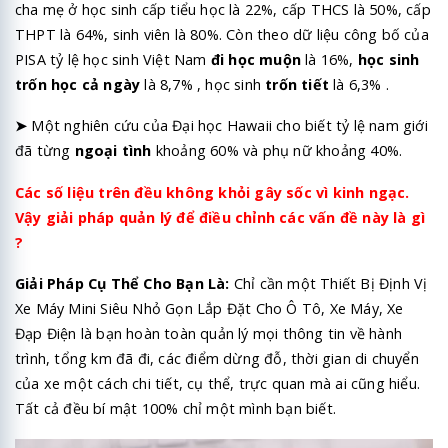
cha mẹ ở học sinh cấp tiểu học là 22%, cấp THCS là 50%, cấp
THPT là 64%, sinh viên là 80%. Còn theo dữ liệu công bố của
PISA tỷ lệ học sinh Việt Nam
đi học muộn
là 16%,
học sinh
trốn học cả ngày
là 8,7% , học sinh
trốn tiết
là 6,3% .
➤
Một nghiên cứu của Đại học Hawaii cho biết tỷ lệ nam giới
đã từng
ngoại tình
khoảng 60% và phụ nữ khoảng 40%.
Các số liệu trên đều không khỏi gây sốc vì kinh ngạc.
Vậy giải pháp quản lý để điều chỉnh các vấn đề này là gì
?
Giải Pháp Cụ Thể Cho Bạn Là:
Chỉ cần một Thiết Bị Định Vị
Xe Máy Mini Siêu Nhỏ Gọn Lắp Đặt Cho Ô Tô, Xe Máy, Xe
Đạp Điện là bạn hoàn toàn quản lý mọi thông tin về hành
trình, tổng km đã đi, các điểm dừng đỗ, thời gian di chuyển
của xe một cách chi tiết, cụ thể, trực quan mà ai cũng hiểu.
Tất cả đều bí mật 100% chỉ một mình bạn biết.