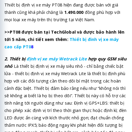
Thiết bị định vị xe máy PT08 hiện đang được bán với giá
thành cũng khá phải chăng là
1.490.000
đồng phù hợp với
mọi loại xe máy trên thị trường tại Việt Nam.
>>PT08 được bán tại TechGlobal và được bảo hành lên
tới 5 năm, chi tiết xem thêm:
Thiết bị đinh vị xe máy
cao cấp PT0
8
2. Thiết bị
định vị xe máy Wetrack Lite
hợp quy GSM siêu
nhỏ
Là thiết bị định vị xe máy siêu nhỏ - chỉ bằng chiếc bật
lửa - thiết bị định vị xe máy Wetrack Lite là thiết bị định phù
hợp với các đối tượng cần theo dõi bí mật trong các hoàn
cảnh đặc biệt. Thiết bị đảm bảo rằng nếu như “không nói thì
sẽ không ai biết là họ bị theo dõi”. Thiết bị này có hỗ trợ các
tính năng tới người dùng như sau: Định vị GPS+LBS: thiết bị
cho phép xác định vị trí theo thời gian thực hoặc định kì; đèn
LED được ẩn cùng với kích thước nhỏ gọn; đạt chuẩn chống
thấm nước IPX5; báo động ngay khi phát hiện đối tượng bị