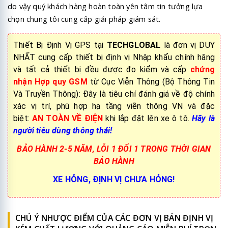
do vậy quý khách hàng hoàn toàn yên tâm tin tưởng lựa
chọn chung tôi cung cấp giải pháp giám sát.
Thiết Bị Định Vị GPS tại
TECHGLOBAL
là đơn vị DUY
NHẤT cung cấp thiết bị định vị Nhập khẩu chính hãng
và tất cả thiết bị đều được đo kiểm và cấp
chứng
nhận Hợp quy GSM
từ Cục Viễn Thông (Bộ Thông Tin
Và Truyền Thông): Đây là tiêu chí đánh giá về độ chính
xác vị trí, phù hợp hạ tầng viễn thông VN và đặc
biệt:
AN TOÀN VỀ ĐIỆN
khi lắp đặt lên xe ô tô.
Hãy là
người tiêu dùng thông thái!
BẢO HÀNH 2-5 NĂM, LỖI 1 ĐỔI 1 TRONG THỜI GIAN
BẢO HÀNH
XE HỎNG, ĐỊNH VỊ CHƯA HỎNG!
CHÚ Ý NHƯỢC ĐIỂM CỦA CÁC ĐƠN VỊ BÁN ĐỊNH VỊ