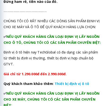
Đừng ham rẻ, tiền nào của đó.
-----------------------------------
CHÚNG TÔI CÓ RẤT NHIỀU CÁC DÒNG SẢN PHẨM ĐỊNH VỊ
CHO XE MÁY VÀ Ô TÔ ĐỂ QUÝ KHÁCH HÀNG LỰA CHỌN:
✅
NẾU QUÝ KHÁCH HÀNG CẦN LOẠI ĐỊNH VỊ LẤY NGUỒN
CHO Ô TÔ, CHÚNG TÔI CÓ CÁC SẢN PHẨM CHUYÊN BIỆT:
Định vị ô tô hiện nay TechGlobal có đa dạng các sản phẩm
từ thiết bị định vị thường, thiết bị định vị hợp chuẩn bộ
GTVT.
Giá chỉ từ 1.290.000đ đến 2.990.000đ.
Quý khách tham khảo thêm
:
Thiết bị định vị ô tô
✅
NẾU QUÝ KHÁCH HÀNG CẦN LOẠI ĐỊNH VỊ LẤY NGUỒN
CHO XE MÁY, CHÚNG TÔI CÓ CÁC SẢN PHẨM CHUYÊN
BIỆT: