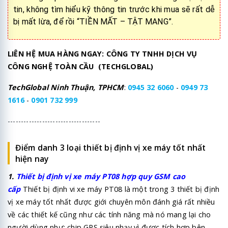
tin, không tìm hiểu kỹ thông tin trước khi mua sẽ rất dễ
bị mất lừa, để rồi “TIỀN MẤT – TẬT MANG”.
LIÊN HỆ MUA HÀNG NGAY: CÔNG TY TNHH DỊCH VỤ
CÔNG NGHỆ TOÀN CẦU (TECHGLOBAL)
TechGlobal Ninh Thuận, TPHCM
:
0945 32 6060
-
0949 73
1616
-
0901 732 999
-----------------------------------
Điểm danh 3 loại thiết bị định vị xe máy tốt nhất
hiện nay
1.
Thiết bị
định vị xe máy PT08
hợp quy GSM cao
cấp
Thiết bị định vi xe máy PT08 là một trong 3 thiết bị định
vị xe máy tốt nhất được giới chuyên môn đánh giá rất nhiều
về các thiết kế cũng như các tính năng mà nó mang lại cho
người dùng như: chip GPS siêu nhạy vì được tích hợp bên