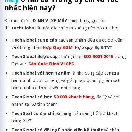
nhất hiện nay?
Để mua được
ĐỊNH VỊ XE MÁY
chính hãng giá tốt
thì
TechGlobal
là một địa chỉ bạn không nên bỏ qua bởi:
TechGlobal cung cấp
các sản phẩm đều được đo kiểm
và Chứng nhận
Hợp Quy GSM
,
Hợp quy Bộ GTVT
TechGlobal được cấp
chứng nhận
ISO 9001:2015
trong
lĩnh vực
Sản Xuất Định Vị GPS
TechGlobal với hơn 12 năm
là nhà cung cấp camera
hành trình ô tô nói riêng và giải pháp quản lý
giám sát
hành trình xe
trực tuyến nới chung
TechGlobal có hơn
50.000 khách hàng
, đại lý và chi
nhánh tại 63 tỉnh thành.
TechGbal có địa chỉ rõ ràng
, sẵn sàng hỗ trợ khách
hàng 24/7.
TechGlobal có đội ngũ nhân viên kỹ thuật
và chăm