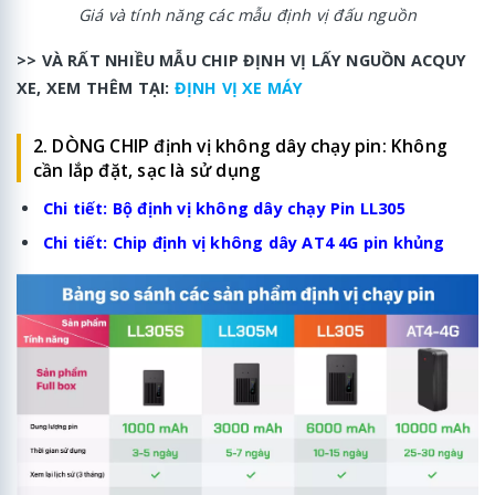
Giá và tính năng các mẫu định vị đấu nguồn
>> VÀ RẤT NHIỀU MẪU CHIP ĐỊNH VỊ LẤY NGUỒN ACQUY
XE, XEM THÊM TẠI:
ĐỊNH VỊ XE MÁY
2. DÒNG CHIP định vị không dây chạy pin: Không
cần lắp đặt, sạc là sử dụng
Chi tiết:
Bộ định vị không dây chạy Pin LL305
Chi tiết:
Chip định vị không dây AT4 4G pin khủng