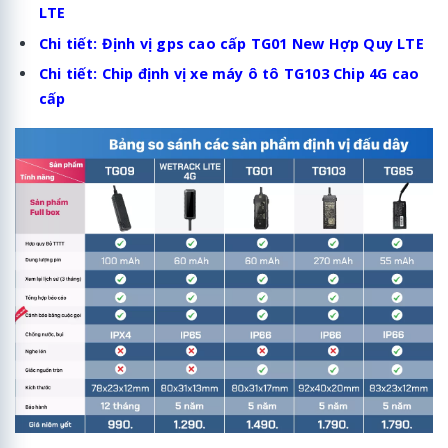
LTE
Chi tiết:
Định vị gps cao cấp TG01 New Hợp Quy LTE
Chi tiết:
Chip định vị xe máy ô tô TG103 Chip 4G cao
cấp