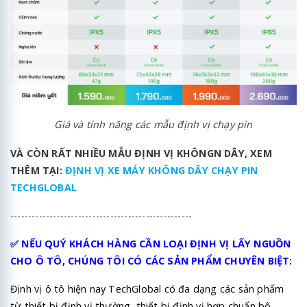
Giá và tính năng các mẫu định vị chạy pin
VÀ CÒN RẤT NHIỀU MẪU ĐỊNH VỊ KHÔNGN DÂY, XEM
THÊM TẠI:
ĐỊNH VỊ XE MÁY KHÔNG DÂY CHẠY PIN
TECHGLOBAL
---------------------------------------------------
✅ NẾU QUÝ KHÁCH HÀNG CẦN LOẠI ĐỊNH VỊ LẤY NGUỒN
CHO Ô TÔ, CHÚNG TÔI CÓ CÁC SẢN PHẨM CHUYÊN BIỆT:
Định vị ô tô hiện nay TechGlobal có đa dạng các sản phẩm
từ thiết bị định vị thường, thiết bị định vị hợp chuẩn bộ