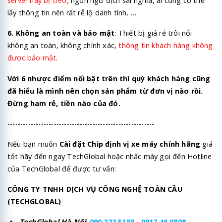
server hay bị treo,
ngôn ngữ dịch sai nghĩa, ai cũng có thể
lấy thông tin nên rất rễ lộ danh tính, …
6. Không an toàn và bảo mật
: Thiết bị giá rẻ trôi nổi
không an toàn, không chính xác,
thông tin khách hàng không
được bảo mật
.
Với 6 nhược điểm nổi bật trên thì quý khách hàng cũng
đã hiểu là mình nên chọn sản phẩm từ đơn vị nào rồi.
Đừng ham rẻ, tiền nào của đó.
---------------------------------------------------------
Nếu bạn muốn
Cài đặt Chip định vị xe máy chính hãng
giá
tốt hãy đến ngay TechGlobal hoặc nhấc máy gọi đến Hotline
của TechGlobal để được tư vấn:
CÔNG TY TNHH DỊCH VỤ CÔNG NGHỆ TOÀN CẦU
(TECHGLOBAL)
TechGlobal Hà Nội
:
090 223 5188
-
0917 46 0808