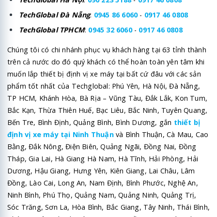
TechGlobal Đà Nẵng
:
0945 86 6060
-
0917 46 0808
TechGlobal TPHCM
:
0945 32 6060
-
0917 46 0808
Chúng tôi có chi nhánh phục vụ khách hàng tại 63 tỉnh thành
trên cả nước do đó quý khách có thể hoàn toàn yên tâm khi
muốn lắp thiết bị định vị xe máy tại bất cứ đâu với các sản
phẩm tốt nhất của Techglobal: Phú Yên, Hà Nội, Đà Nẵng,
TP HCM, Khánh Hòa, Bà Rịa – Vũng Tàu, Đắk Lắk, Kon Tum,
Bắc Kạn, Thừa Thiên Huế, Bạc Liêu, Bắc Ninh, Tuyên Quang,
Bến Tre, Bình Định, Quảng Bình, Bình Dương, gắn
thiết bị
định vị xe máy tại Ninh Thuận
và Bình Thuận, Cà Mau, Cao
Bằng, Đắk Nông, Điện Biên, Quảng Ngãi, Đồng Nai, Đồng
Tháp, Gia Lai, Hà Giang Hà Nam, Hà Tĩnh, Hải Phòng, Hải
Dương, Hậu Giang, Hưng Yên, Kiên Giang, Lai Châu, Lâm
Đồng, Lào Cai, Long An, Nam Định, Bình Phước, Nghệ An,
Ninh Bình, Phú Thọ, Quảng Nam, Quảng Ninh, Quảng Trị,
Sóc Trăng, Sơn La, Hòa Bình, Bắc Giang, Tây Ninh, Thái Bình,