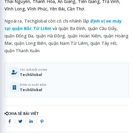
Thái Nguyên, Thanh Hóa, An Giang, Tiền Giang, Trà Vinh,
Vĩnh Long, Vĩnh Phúc, Yên Bái, Cần Thơ.
Ngoài ra, Techglobal còn có chi nhánh lắp
định vị xe máy
tại quận Bắc Từ Liêm
và quận Ba Đình, quận Cầu Giấy,
quận Đống Đa, quận Hà Đông, quận Hoàn Kiếm, quận Hoàng
Mai, quận Long Biên, quận Nam Từ Liêm, quận Tây Hồ,
quận Thanh Xuân.
TÁC GIẢ NỘI DUNG
TechGlobal
ĐƠN VỊ XUẤT BẢN
TechGlobal
CHIA SẺ BÀI VIẾT