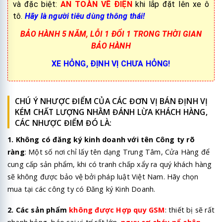
và đặc biệt:
AN TOÀN VỀ ĐIỆN
khi lắp đặt lên xe ô
tô.
Hãy là người tiêu dùng thông thái!
BẢO HÀNH 5 NĂM, LỖI 1 ĐỔI 1 TRONG THỜI GIAN
BẢO HÀNH
XE HỎNG, ĐỊNH VỊ CHƯA HỎNG!
CHÚ Ý NHƯỢC ĐIỂM CỦA CÁC ĐƠN VỊ BÁN ĐỊNH VỊ
KÉM CHẤT LƯỢNG NHẰM ĐÁNH LỪA KHÁCH HÀNG,
CÁC NHƯỢC ĐIỂM ĐÓ LÀ:
1. Không có đăng ký kinh doanh với tên Công ty rõ
ràng
: Một số nơi chỉ lấy tên dạng Trung Tâm, Cửa Hàng để
cung cấp sản phẩm, khi có tranh chấp xẩy ra quý khách hàng
sẽ không được bảo vệ bởi pháp luật Việt Nam. Hãy chọn
mua tại các công ty có Đăng ký Kinh Doanh.
2. Các sản phẩm
không được Hợp quy GSM
: thiết bị sẽ rất