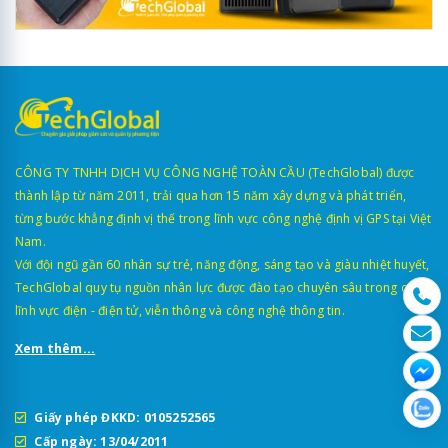
CÔNG TY TNHH DỊCH VỤ CÔNG NGHỆ TOÀN CẦU (TechGlobal) được
thành lập từ năm 2011, trải qua hơn 15 năm xây dựng và phát triển,
từng bước khẳng định vị thế trong lĩnh vực công nghệ định vị GPS tại Việt
Nam.
Với đội ngũ gần 60 nhân sự trẻ, năng động, sáng tạo và giàu nhiệt huyết,
TechGlobal quy tụ nguồn nhân lực được đào tạo chuyên sâu trong các
lĩnh vực điện - điện tử, viễn thông và công nghệ thông tin.
Xem thêm...
Giấy phép ĐKKD: 0105252565
Cấp ngày: 13/04/2011