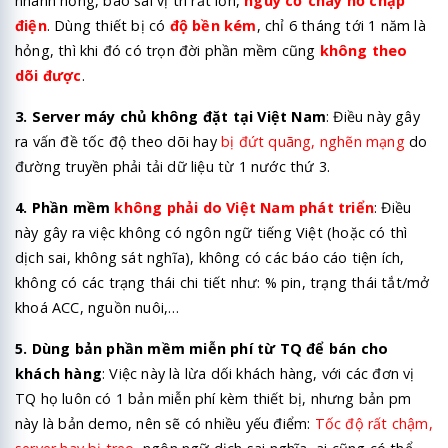
nhanh hỏng, báo sai vị trí rất lớn,
nguy cơ cháy nổ chập
điện
. Dùng thiết bị có
độ bền kém
, chỉ 6 tháng tới 1 năm là
hỏng, thì khi đó có trọn đời phần mềm cũng
không theo
dõi được
.
3. Server máy chủ không đặt tại Việt Nam
: Điều này gây
ra vấn đề tốc độ theo dõi hay
bị đứt quãng, nghẽn mạng
do
đường truyền phải tải dữ liệu từ 1 nước thứ 3.
4. Phần mềm
không phải do Việt Nam phát triển
: Điều
này gây ra việc không có ngôn ngữ tiếng Việt (hoặc có thì
dịch sai, không sát nghĩa), không có các báo cáo tiện ích,
không có các trạng thái chi tiết như: % pin, trạng thái tắt/mở
khoá ACC, nguồn nuôi,…
5. Dùng bản phần mềm miễn phí từ TQ để bán cho
khách hàng
: Việc này là lừa dối khách hàng, với các đơn vị
TQ họ luôn có 1 bản miễn phí kèm thiết bị, nhưng bản pm
này là bản demo, nên sẽ có nhiều yếu điểm:
Tốc độ rất chậm,