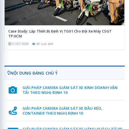
Case Study: Lắp Thiết Bị Định Vị TG01 Cho Đội Xe Máy CSGT
TP.HCM
31/07/2026
49 lượt xem
NỘI DUNG ĐÁNG CHÚ Ý
GIẢI PHÁP CAMERA GIÁM SÁT XE KINH DOANH VẬN
TẢI THEO NGHỊ ĐỊNH 10
GIẢI PHÁP CAMERA GIÁM SÁT XE ĐẦU KÉO,
CONTAINER THEO NGHỊ ĐỊNH 10
GIẢI PHÁP CAMERA GIÁM SÁT XE HÀNH KHÁCH TỪ 09