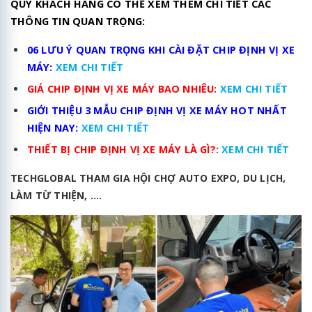
QUÝ KHÁCH HÀNG CÓ THỂ XEM THÊM CHI TIẾT CÁC
THÔNG TIN QUAN TRỌNG:
06 LƯU Ý QUAN TRỌNG KHI CÀI ĐẶT CHIP ĐỊNH VỊ XE
MÁY:
XEM CHI TIẾT
GIÁ CHIP ĐỊNH VỊ XE MÁY BAO NHIÊU:
XEM CHI TIẾT
GIỚI THIỆU 3 MẪU CHIP ĐỊNH VỊ XE MÁY HOT NHẤT
HIỆN NAY:
XEM CHI TIẾT
THIẾT BỊ CHIP ĐỊNH VỊ XE MÁY LÀ GÌ?:
XEM CHI TIẾT
TECHGLOBAL THAM GIA HỘI CHỢ AUTO EXPO, DU LỊCH,
LÀM TỪ THIỆN, ....