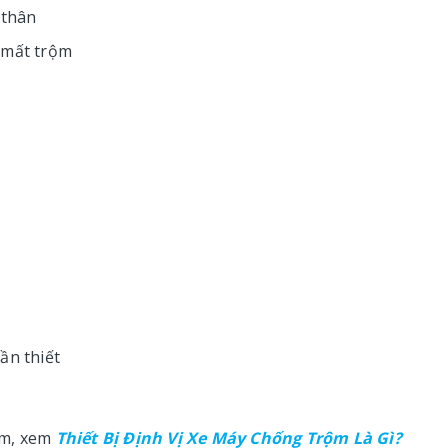
 thân
 mất trộm
ần thiết
ộm, xem
Thiết Bị Định Vị Xe Máy Chống Trộm Là Gì?