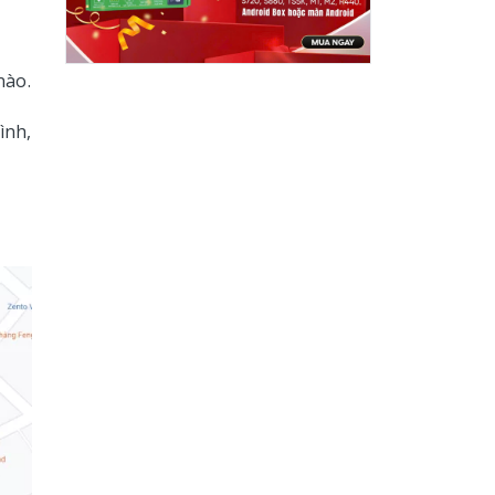
nào.
ình,