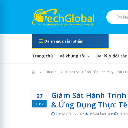
Tìm kiếm s
Danh mục sản phẩm
Trang chủ
Về chúng tôi
Đại lý & đối tác
Trang chủ
Tin tức
Giám Sát Hành Trình Xe Máy: Công 
Giám Sát Hành Trình
27
& Ứng Dụng Thực Tế
TH12
10:32 27/12/2025
6.524 lượt xem
0 bìn