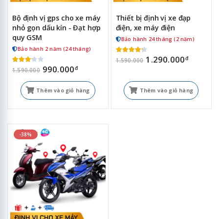
Bộ định vị gps cho xe máy
Thiết bị định vị xe đạp
nhỏ gọn dấu kín - Đạt hợp
điện, xe máy điện
quy GSM
Bảo hành 24 tháng (2 năm)
Bảo hành 2 năm (24 tháng)
1.290.000
đ
1.590.000
990.000
đ
1.590.000
Thêm vào giỏ hàng
Thêm vào giỏ hàng
-38%