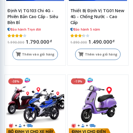
Định Vị TG103 Chi 4G -
Thiết Bị Định Vị TG01 New
Phiên Bản Cao Cấp - Siêu
4G - Chống Nước - Cao
Bền Bỉ
Cấp
Bảo hành Trọn đời
Bảo hành 5 năm
1.790.000
1.490.000
đ
đ
1.990.000
1.890.000
Thêm vào giỏ hàng
Thêm vào giỏ hàng
-38%
-19%