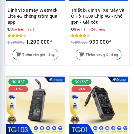
Định vị xe máy Wetrack
Thiết bị định vị Xe Máy và
Lite 4G chống trộm qua
Ô Tô TG09 Chip 4G - Nhỏ
app
gọn - Giá tốt
Bảo hành 5 năm
Bảo hành 24 tháng
1.290.000
990.000
đ
đ
1.590.000
1.490.000
Thêm vào giỏ hàng
Thêm vào giỏ hàng
NỔI BẬT
NỔI BẬT
-10%
-21%