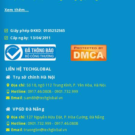
bất lực.
Xem thêm...
Giấy phép ĐKKD: 0105252565
Cấp ngày: 13/04/2011
LIÊN HỆ TECHGLOBAL
Trụ sở chính Hà Nội
Địa chỉ:
Số 18, ngõ 112 Trung Kính, P. Yên Hòa, Hà Nội.
Hotline:
0917.46.0808
-
0901.732.999
Tất cả những quyền năng giám sát này đều được tích hợp hoàn
Email:
sam89@techglobal.vn
hảo trong lòng bàn tay bạn thông qua
iTrack Pro
– ứng dụng
quản lý hành trình chuyên nghiệp, giúp bạn làm chủ mọi thông
VPGD Đà Nẵng
tin về xe chỉ với một cú chạm.
Địa chỉ:
127 Nguyễn Hữu Dật, P. Hòa Cường, Đà Nẵng
2. Đánh giá thực tế: Có nên lắp
Hotline:
0901.732.999
-
0917.46.0808
Email:
truongbn@techglobal.vn
định vị cho xe máy?