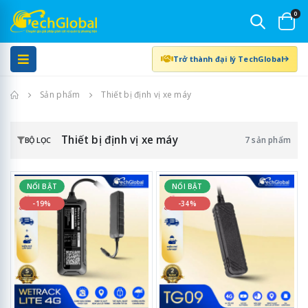
0
Trở thành đại lý TechGlobal
Trang chủ
Sản phẩm
Thiết bị định vị xe máy
Thiết bị định vị xe máy
7 sản phẩm
BỘ LỌC
NỔI BẬT
NỔI BẬT
-19%
-34%