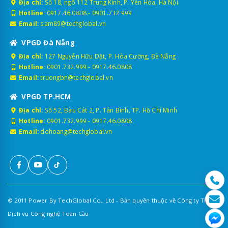
Địa chỉ:
Số 18, ngõ 112 Trung Kính, P. Yên Hòa, Hà Nội.
Hotline:
0917.46.0808
-
0901.732.999
Email:
sam89@techglobal.vn
VPGD Đà Nẵng
Địa chỉ:
127 Nguyễn Hữu Dật, P. Hòa Cường, Đà Nẵng
Hotline:
0901.732.999
-
0917.46.0808
Email:
truongbn@techglobal.vn
VPGD TP.HCM
Địa chỉ:
Số 52, Bàu Cát 2, P. Tân Bình, TP. Hồ Chí Minh
Hotline:
0901.732.999
-
0917.46.0808
Email:
dohoang@techglobal.vn
© 2011 Power By TechGlobal Co., Ltd - Bản quyền thuộc về Công ty TNHH
Dịch vụ Công nghệ Toàn Cầu