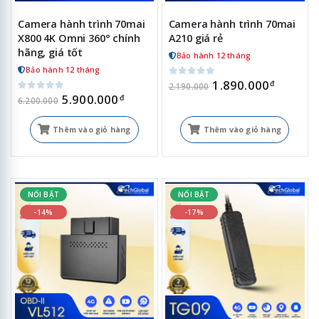
Camera hành trình 70mai
Camera hành trình 70mai
X800 4K Omni 360° chính
A210 giá rẻ
hãng, giá tốt
Bảo hành 12 tháng
Bảo hành 12 tháng
1.890.000
đ
2.190.000
5.900.000
đ
6.200.000
Thêm vào giỏ hàng
Thêm vào giỏ hàng
NỔI BẬT
NỔI BẬT
-14%
-17%