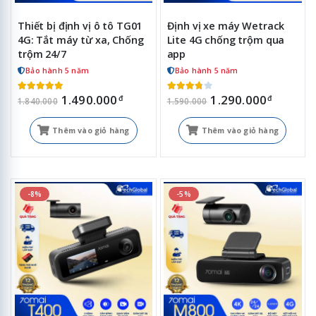
Thiết bị định vị ô tô TG01
Định vị xe máy Wetrack
4G: Tắt máy từ xa, Chống
Lite 4G chống trộm qua
trộm 24/7
app
Bảo hành 5 năm
Bảo hành 5 năm
1.490.000
1.290.000
đ
đ
1.840.000
1.590.000
Thêm vào giỏ hàng
Thêm vào giỏ hàng
-8%
-5%