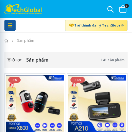
0
Trở thành đại lý TechGlobal
Trang chủ
Sản phẩm
Sản phẩm
141 sản phẩm
BỘ LỌC
-5%
-14%