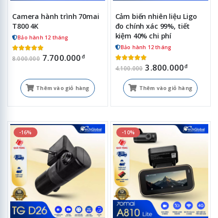
Camera hành trình 70mai
Cảm biến nhiên liệu Ligo
T800 4K
đo chính xác 99%, tiết
kiệm 40% chi phí
Bảo hành 12 tháng
Bảo hành 12 tháng
7.700.000
đ
8.000.000
3.800.000
đ
4.100.000
Thêm vào giỏ hàng
Thêm vào giỏ hàng
-16%
-10%