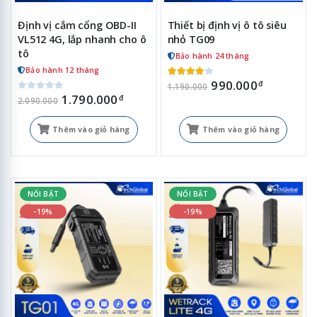
Định vị cắm cổng OBD-II
Thiết bị định vị ô tô siêu
VL512 4G, lắp nhanh cho ô
nhỏ TG09
tô
Bảo hành 24 tháng
Bảo hành 12 tháng
990.000
đ
1.190.000
1.790.000
đ
2.090.000
Thêm vào giỏ hàng
Thêm vào giỏ hàng
NỔI BẬT
NỔI BẬT
-19%
-19%