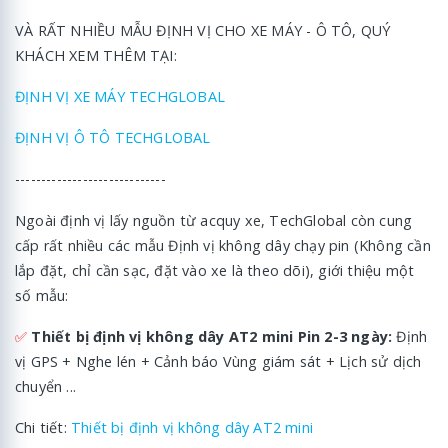
VÀ RẤT NHIỀU MẪU ĐỊNH VỊ CHO XE MÁY - Ô TÔ, QUÝ
KHÁCH XEM THÊM TẠI:
ĐỊNH VỊ XE MÁY TECHGLOBAL
ĐỊNH VỊ Ô TÔ TECHGLOBAL
-----------------------------
Ngoài định vị lấy nguồn từ acquy xe, TechGlobal còn cung
cấp rất nhiều các mẫu Định vị không dây chạy pin (Không cần
lắp đặt, chỉ cần sạc, đặt vào xe là theo dõi), giới thiệu một
số mẫu:
✅
Thiết bị định vị không dây AT2 mini Pin 2-3 ngày:
Định
vị GPS + Nghe lén + Cảnh báo Vùng giám sát + Lịch sử dịch
chuyển ...
Chi tiết:
Thiết bị định vị không dây AT2 mini