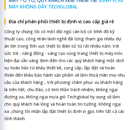
MÁY - Ô TÔ, QUÝ KHÁCH XEM THÊM TẠI:
ĐỊNH VỊ XE
MÁY KHÔNG DÂY TECHGLOBAL
Địa chỉ phân phối thiết bị định vị cao cấp giá rẻ
Công ty chúng tôi có một đội ngũ cán bộ có trình độ kỹ
thuật cao, công nhân lành nghề đã từng tham gia nhiều dự
án lớn trong lĩnh vực thiết bị điện tử từ rất nhiều năm. Với
sức trẻ - năng động - sáng tạo cùng trang thiết bị máy móc
hiện đại sẵn sàng đem đến cho các quý khách hàng một dịch
vụ hoàn hảo từ khâu thiết kế, cung cấp, lắp đặt và hoàn
thiện đến khâu bảo hành sản phẩm sẽ làm thoả mãn mọi nhu
cầu của khách hàng... Với phương châm phục vụ khách hàng
là trên hết, chu đáo, có tinh thần trách nhiệm, không ngại
đường xa, không ngại mưa gió Techglobal hy vọng sẽ làm
cho quý khách hài lòng và hoàn toàn tin tưởng. Không ngại
xa ,chúng tôi nhận lắp đặt thiết bị định vị gps trên tất cả các
tỉnh thành.