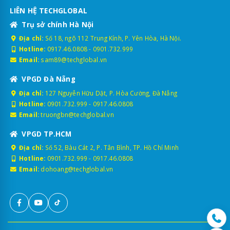
LIÊN HỆ TECHGLOBAL
Trụ sở chính Hà Nội
Địa chỉ:
Số 18, ngõ 112 Trung Kính, P. Yên Hòa, Hà Nội.
Hotline:
0917.46.0808
-
0901.732.999
Email:
sam89@techglobal.vn
VPGD Đà Nẵng
Địa chỉ:
127 Nguyễn Hữu Dật, P. Hòa Cường, Đà Nẵng
Hotline:
0901.732.999
-
0917.46.0808
Email:
truongbn@techglobal.vn
VPGD TP.HCM
Địa chỉ:
Số 52, Bàu Cát 2, P. Tân Bình, TP. Hồ Chí Minh
Hotline:
0901.732.999
-
0917.46.0808
Email:
dohoang@techglobal.vn