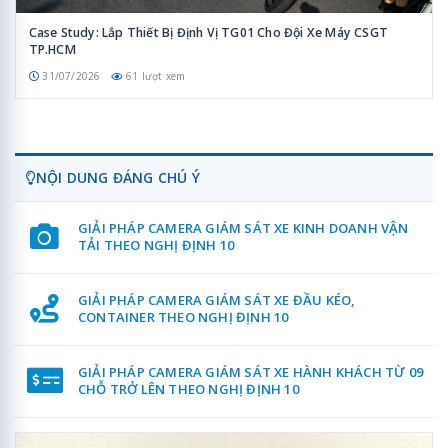
Case Study: Lắp Thiết Bị Định Vị TG01 Cho Đội Xe Máy CSGT
TP.HCM
31/07/2026
61 lượt xem
NỘI DUNG ĐÁNG CHÚ Ý
GIẢI PHÁP CAMERA GIÁM SÁT XE KINH DOANH VẬN
TẢI THEO NGHỊ ĐỊNH 10
GIẢI PHÁP CAMERA GIÁM SÁT XE ĐẦU KÉO,
CONTAINER THEO NGHỊ ĐỊNH 10
GIẢI PHÁP CAMERA GIÁM SÁT XE HÀNH KHÁCH TỪ 09
CHỖ TRỞ LÊN THEO NGHỊ ĐỊNH 10