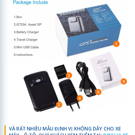
VÀ RẤT NHIỀU MẪU ĐỊNH VỊ KHÔNG DÂY CHO XE