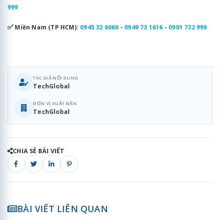
999
✅
Miền Nam (TP HCM):
0945 32 6060
-
0949 73 1616
-
0901 732 999
TÁC GIẢ NỘI DUNG
TechGlobal
ĐƠN VỊ XUẤT BẢN
TechGlobal
CHIA SẺ BÀI VIẾT
BÀI VIẾT LIÊN QUAN