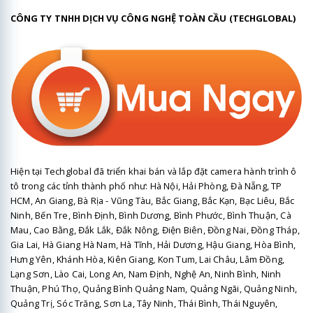
CÔNG TY TNHH DỊCH VỤ CÔNG NGHỆ TOÀN CẦU (TECHGLOBAL)
Hiện tại Techglobal đã triển khai bán và lắp đặt camera hành trình ô
tô trong các tỉnh thành phố như: Hà Nội, Hải Phòng, Đà Nẵng, TP
HCM, An Giang, Bà Rịa - Vũng Tàu, Bắc Giang, Bắc Kạn, Bạc Liêu, Bắc
Ninh, Bến Tre, Bình Định, Bình Dương, Bình Phước, Bình Thuận, Cà
Mau, Cao Bằng, Đắk Lắk, Đắk Nông, Điện Biên, Đồng Nai, Đồng Tháp,
Gia Lai, Hà Giang Hà Nam, Hà Tĩnh, Hải Dương, Hậu Giang, Hòa Bình,
Hưng Yên, Khánh Hòa, Kiên Giang, Kon Tum, Lai Châu, Lâm Đồng,
Lạng Sơn, Lào Cai, Long An, Nam Định, Nghệ An, Ninh Bình, Ninh
Thuận, Phú Thọ, Quảng Bình Quảng Nam, Quảng Ngãi, Quảng Ninh,
Quảng Trị, Sóc Trăng, Sơn La, Tây Ninh, Thái Bình, Thái Nguyên,