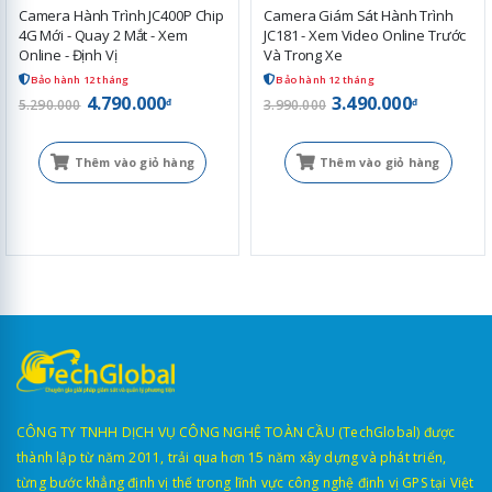
Camera Hành Trình JC400P Chip
Camera Giám Sát Hành Trình
4G Mới - Quay 2 Mắt - Xem
JC181 - Xem Video Online Trước
Online - Định Vị
Và Trong Xe
Bảo hành 12 tháng
Bảo hành 12 tháng
4.790.000
3.490.000
đ
đ
5.290.000
3.990.000
Thêm vào giỏ hàng
Thêm vào giỏ hàng
CÔNG TY TNHH DỊCH VỤ CÔNG NGHỆ TOÀN CẦU (TechGlobal) được
thành lập từ năm 2011, trải qua hơn 15 năm xây dựng và phát triển,
từng bước khẳng định vị thế trong lĩnh vực công nghệ định vị GPS tại Việt