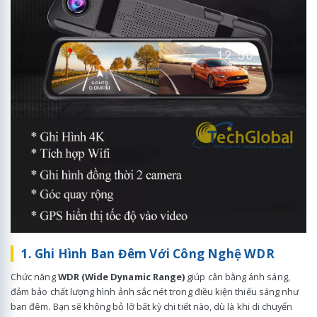
1. Ghi Hình Ban Đêm Với Công Nghệ WDR
Chức năng
WDR (Wide Dynamic Range)
giúp cân bằng ánh sáng,
đảm bảo chất lượng hình ảnh sắc nét trong điều kiện thiếu sáng như
ban đêm. Bạn sẽ không bỏ lỡ bất kỳ chi tiết nào, dù là khi di chuyển