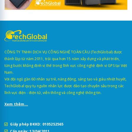
CÔNG TY TNHH DỊCH VỤ CÔNG NGHỆ TOÀN CẦU (TechGlobal) được
thành lập từ năm 2011, trải qua hơn 15 năm xây dựng và phát triển,
từng bước khẳng định vị thế trong lĩnh vực công nghệ định vị GPS tại Việt
Nam.
Với đội ngũ gần 60 nhân sự trẻ, năng động, sáng tạo và giàu nhiệt huyết,
TechGlobal quy tụ nguồn nhân lực được đào tạo chuyên sâu trong các
lĩnh vực điện - điện tử, viễn thông và công nghệ thông tin.
Xem thêm...
Giấy phép ĐKKD: 0105252565
Cấp ngày: 13/04/2011