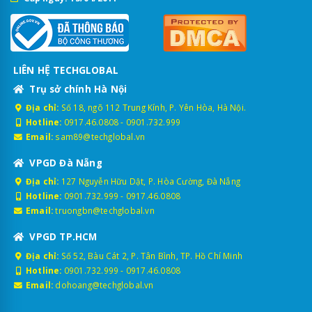
LIÊN HỆ TECHGLOBAL
Trụ sở chính Hà Nội
Địa chỉ:
Số 18, ngõ 112 Trung Kính, P. Yên Hòa, Hà Nội.
Hotline:
0917.46.0808
-
0901.732.999
Email:
sam89@techglobal.vn
VPGD Đà Nẵng
Địa chỉ:
127 Nguyễn Hữu Dật, P. Hòa Cường, Đà Nẵng
Hotline:
0901.732.999
-
0917.46.0808
Email:
truongbn@techglobal.vn
VPGD TP.HCM
Địa chỉ:
Số 52, Bàu Cát 2, P. Tân Bình, TP. Hồ Chí Minh
Hotline:
0901.732.999
-
0917.46.0808
Email:
dohoang@techglobal.vn