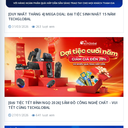
[DUY NHẤT THÁNG 4] MEGA DEAL: ĐẠI TIỆC SINH NHẬT 15 NĂM
TECHGLOBAL
31/03/2026
263 lượt xem
[ĐẠI TIỆC TẾT BÍNH NGỌ 2026] SẮM ĐỒ CÔNG NGHỆ CHẤT - VUI
TẾT CÙNG TECHGLOBAL
27/01/2026
641 lượt xem