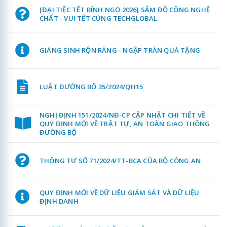
[ĐẠI TIỆC TẾT BÍNH NGỌ 2026] SẮM ĐỒ CÔNG NGHỆ
CHẤT - VUI TẾT CÙNG TECHGLOBAL
GIÁNG SINH RỘN RÀNG - NGẬP TRÀN QUÀ TẶNG
LUẬT ĐƯỜNG BỘ 35/2024/QH15
NGHỊ ĐỊNH 151/2024/NĐ-CP CẬP NHẬT CHI TIẾT VỀ
QUY ĐỊNH MỚI VỀ TRẬT TỰ, AN TOÀN GIAO THÔNG
ĐƯỜNG BỘ
THÔNG TƯ SỐ 71/2024/TT-BCA CỦA BỘ CÔNG AN
QUY ĐỊNH MỚI VỀ DỮ LIỆU GIÁM SÁT VÀ DỮ LIỆU
ĐỊNH DANH