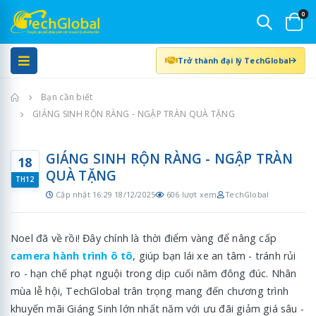
0
Trở thành đại lý TechGlobal
Trang chủ
Bạn cần biết
GIÁNG SINH RỘN RÀNG - NGẬP TRÀN QUÀ TẶNG
GIÁNG SINH RỘN RÀNG - NGẬP TRÀN
18
QUÀ TẶNG
TH12
Cập nhật 16:29 18/12/2025
606 lượt xem
TechGlobal
Noel đã về rồi! Đây chính là thời điểm vàng để nâng cấp
camera hành trình ô tô
, giúp bạn lái xe an tâm - tránh rủi
ro - hạn chế phạt nguội trong dịp cuối năm đông đúc. Nhân
mùa lễ hội, TechGlobal trân trọng mang đến chương trình
khuyến mãi Giáng Sinh lớn nhất năm với ưu đãi giảm giá sâu -