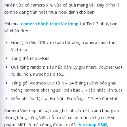
Muốn vừa có camera xịn, vừa có quà mang về? Đây chính là
combo đáng tiền nhất mùa Noel dành cho bạn!
Khi mua
camera hành trình Vietmap
tại TechGlobal, bạn
sẽ nhận được:
Giảm giá đến 20% cho toàn bộ dòng camera hành trình
Vietmap
Tặng thẻ nhớ 64GB
Quà tặng random siêu hấp dẫn: Ly giữ nhiệt, Voucher Got
It, dù, nón, nước hoa ô tô,…
Tặng gói Vietmap Live từ 6 – 24 tháng (Cảnh báo giao
thông, camera phạt nguội, biển báo,... - cập nhật liên tục)
Miễn phí lắp đặt tại Hà Nội - Đà Nẵng - TP. Hồ Chí Minh
Camera Vietmap nổi bật với ghi hình sắc nét, cảnh báo giao
thông bằng tiếng Việt, hỗ trợ lái xe an toàn và hạn chế vi
phạm. Một số mẫu đang được ưu đãi:
Vietmap S860
,