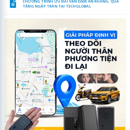
CHƯƠNG TRÌNH ƯU ĐÃI VẠN DẶM AN KHANG, QUÀ
TẶNG NGẬP TRÀN TẠI TECHGLOBAL