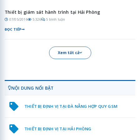
Thiết bị giám sát hành trình tại Hải Phòng
07/05/2016
5.326
5 bình luận
ĐỌC TIẾP
Xem tất cả
NỘI DUNG NỔI BẬT
THIẾT BỊ ĐỊNH VỊ TẠI ĐÀ NẴNG HỢP QUY GSM
THIẾT BỊ ĐỊNH VỊ TẠI HẢI PHÒNG