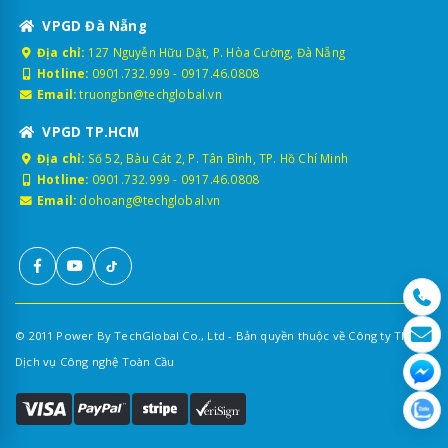
VPGD Đà Nẵng
Địa chỉ:
127 Nguyễn Hữu Dật, P. Hòa Cường, Đà Nẵng
Hotline:
0901.732.999
-
0917.46.0808
Email:
truongbn@techglobal.vn
VPGD TP.HCM
Địa chỉ:
Số 52, Bàu Cát 2, P. Tân Bình, TP. Hồ Chí Minh
Hotline:
0901.732.999
-
0917.46.0808
Email:
dohoang@techglobal.vn
© 2011 Power By TechGlobal Co., Ltd - Bản quyền thuộc về Công ty TNHH
Dịch vụ Công nghệ Toàn Cầu