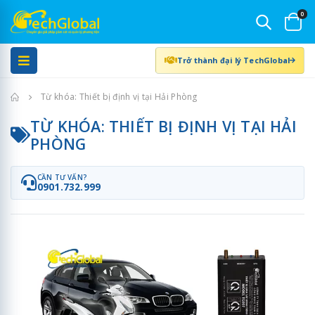
0
Trở thành đại lý TechGlobal
Trang chủ
Từ khóa: Thiết bị định vị tại Hải Phòng
TỪ KHÓA: THIẾT BỊ ĐỊNH VỊ TẠI HẢI
PHÒNG
CẦN TƯ VẤN?
0901.732.999