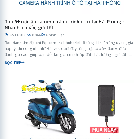
Top 5+ nơi lắp camera hành trình ô tô tại Hải Phòng –
Nhanh, chuẩn, giá tốt
22/11/2025
8.864
4 bình luận
Bạn đang tìm địa chỉ lắp camera hành trình ô tô tại Hải Phòng uy tín, giá
hợp lý, thi công nhanh? Bài viết dưới đây tổng hợp top 5+ đơn vị được
đánh giá cao, giúp bạn dễ dàng chọn nơi lắp đặt chất lượng – giá tốt –
dịch vụ chuyên nghiệp, không mất nhiều thời gian tìm kiếm.
ĐỌC TIẾP