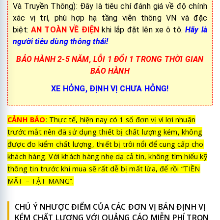
Và Truyền Thông): Đây là tiêu chí đánh giá về độ chính
xác vị trí, phù hợp hạ tầng viễn thông VN và đặc
biệt:
AN TOÀN VỀ ĐIỆN
khi lắp đặt lên xe ô tô.
Hãy là
người tiêu dùng thông thái!
BẢO HÀNH 2-5 NĂM, LỖI 1 ĐỔI 1 TRONG THỜI GIAN
BẢO HÀNH
XE HỎNG, ĐỊNH VỊ CHƯA HỎNG!
CẢNH BÁO
:
Thực tế, hiện nay có 1 số đơn vị vì lợi nhuận
trước mắt nên đã sử dụng thiết bị chất lượng kém, không
được đo kiểm chất lượng, thiết bị trôi nổi để cung cấp cho
khách hàng. Với khách hàng nhẹ dạ cả tin, không tìm hiểu kỹ
thông tin trước khi mua sẽ rất dễ bị mất lừa, để rồi “TIỀN
MẤT – TẬT MANG”.
CHÚ Ý NHƯỢC ĐIỂM CỦA CÁC ĐƠN VỊ BÁN ĐỊNH VỊ
KÉM CHẤT LƯỢNG VỚI QUẢNG CÁO MIỄN PHÍ TRỌN