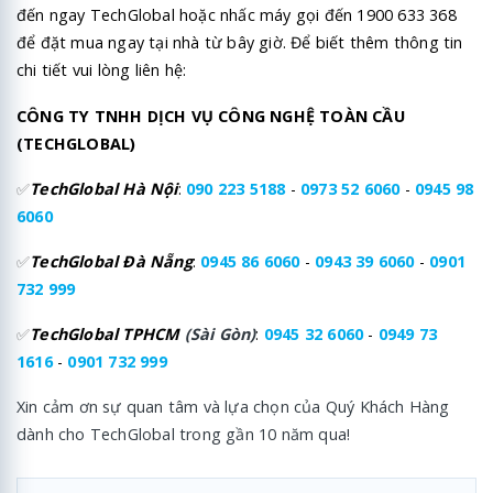
đến ngay TechGlobal hoặc nhấc máy gọi đến 1900 633 368
để đặt mua ngay tại nhà từ bây giờ. Để biết thêm thông tin
chi tiết vui lòng liên hệ:
CÔNG TY TNHH DỊCH VỤ CÔNG NGHỆ TOÀN CẦU
(TECHGLOBAL)
✅
TechGlobal Hà Nội
:
090 223 5188
-
0973 52 6060
-
0945 98
6060
✅
TechGlobal Đà Nẵng
:
0945 86 6060
-
0943 39 6060
-
0901
732 999
✅
TechGlobal TPHCM
(Sài Gòn)
:
0945 32 6060
-
0949 73
1616
-
0901 732 999
Xin cảm ơn sự quan tâm và lựa chọn của Quý Khách Hàng
dành cho TechGlobal trong gần 10 năm qua!