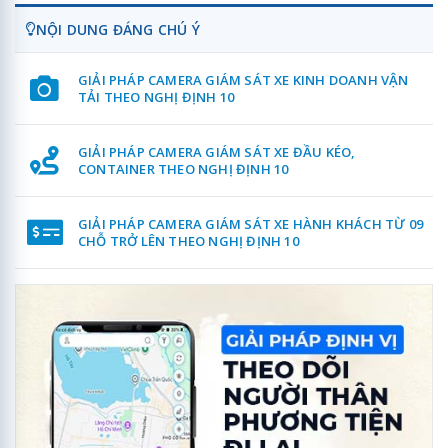
NỘI DUNG ĐÁNG CHÚ Ý
GIẢI PHÁP CAMERA GIÁM SÁT XE KINH DOANH VẬN
TẢI THEO NGHỊ ĐỊNH 10
GIẢI PHÁP CAMERA GIÁM SÁT XE ĐẦU KÉO,
CONTAINER THEO NGHỊ ĐỊNH 10
GIẢI PHÁP CAMERA GIÁM SÁT XE HÀNH KHÁCH TỪ 09
CHỖ TRỞ LÊN THEO NGHỊ ĐỊNH 10