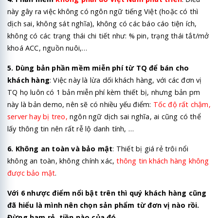
này gây ra việc không có ngôn ngữ tiếng Việt (hoặc có thì
dịch sai, không sát nghĩa), không có các báo cáo tiện ích,
không có các trạng thái chi tiết như: % pin, trạng thái tắt/mở
khoá ACC, nguồn nuôi,…
5. Dùng bản phần mềm miễn phí từ TQ để bán cho
khách hàng
: Việc này là lừa dối khách hàng, với các đơn vị
TQ họ luôn có 1 bản miễn phí kèm thiết bị, nhưng bản pm
này là bản demo, nên sẽ có nhiều yếu điểm:
Tốc độ rất chậm,
server hay bị treo,
ngôn ngữ dịch sai nghĩa, ai cũng có thể
lấy thông tin nên rất rễ lộ danh tính, …
6. Không an toàn và bảo mật
: Thiết bị giá rẻ trôi nổi
không an toàn, không chính xác,
thông tin khách hàng không
được bảo mật
.
Với 6 nhược điểm nổi bật trên thì quý khách hàng cũng
đã hiểu là mình nên chọn sản phẩm từ đơn vị nào rồi.
Đừng ham rẻ, tiền nào của đó.