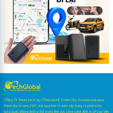
CÔNG TY TNHH DỊCH VỤ CÔNG NGHỆ TOÀN CẦU (TechGlobal) được
thành lập từ năm 2011, trải qua hơn 15 năm xây dựng và phát triển,
từng bước khẳng định vị thế trong lĩnh vực công nghệ định vị GPS tại Việt