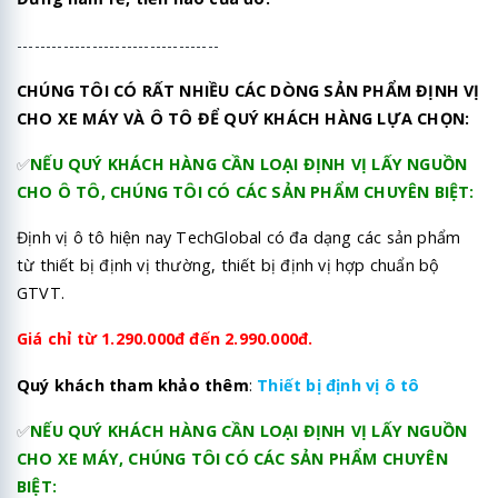
-----------------------------------
CHÚNG TÔI CÓ RẤT NHIỀU CÁC DÒNG SẢN PHẨM ĐỊNH VỊ
CHO XE MÁY VÀ Ô TÔ ĐỂ QUÝ KHÁCH HÀNG LỰA CHỌN:
✅
NẾU QUÝ KHÁCH HÀNG CẦN LOẠI ĐỊNH VỊ LẤY NGUỒN
CHO Ô TÔ, CHÚNG TÔI CÓ CÁC SẢN PHẨM CHUYÊN BIỆT:
Định vị ô tô hiện nay TechGlobal có đa dạng các sản phẩm
từ thiết bị định vị thường, thiết bị định vị hợp chuẩn bộ
GTVT.
Giá chỉ từ 1.290.000đ đến 2.990.000đ.
Quý khách tham khảo thêm
:
Thiết bị định vị ô tô
✅
NẾU QUÝ KHÁCH HÀNG CẦN LOẠI ĐỊNH VỊ LẤY NGUỒN
CHO XE MÁY, CHÚNG TÔI CÓ CÁC SẢN PHẨM CHUYÊN
BIỆT: